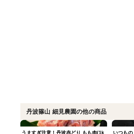
丹波篠山 細見農園の他の商品
うますぎ注意！丹波赤どり もも肉(1k
いつもの