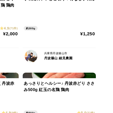
名鶏 鶏肉
ードアイランドレッド。
4.9
(71件)
約300g
¥2,000
¥1,250
います。
良い肉質を求めた結果の飼育日数
兵庫県丹波篠山市
丹波篠山 細見農園
ハーベスト・遺伝子組み換え原材料については飼料
とする
 丹波赤
あっさりとヘルシー♪ 丹波赤どり ささ
チンの他、当農場でND・CBL・コクシの3種類を0
み500g 紅玉の名鶏 鶏肉
クチンについては不使用。
時において家畜保健所及び獣医の診断、検査結果判断
間と違い自己治癒の能力がほぼなく、感染症の場合は
4.9
5.0
(9件)
(21件)
約500g