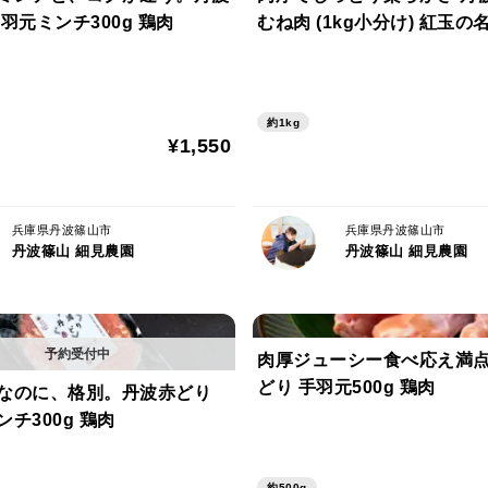
赤どり 手羽元ミンチ300g 鶏肉
むね肉 (1kg小分け) 紅玉の
〜🐔丹波赤どりと細見農園について〜
■血統
JAS規格認証の在来種、両親共に純血のロ
約1kg
※普通は掛け合わせです。
¥1,550
■飼育期間
63～75日 かけゆっくり、じっくり育てて
※味わい深く、柔らかく、歯ごたえのある
兵庫県丹波篠山市
兵庫県丹波篠山市
丹波篠山 細見農園
丹波篠山 細見農園
※75日は地鶏の飼育日数と同じです。
■飼料・薬について
▶飼料：成長剤・抗生物質不使用。ポスト
メーカーの原材料調達先に準ずるため使用
肉厚ジューシー食べ応え満点
▶ワクチン：原則接種。国指定感染症のワク
どり 手羽元500g 鶏肉
なのに、格別。丹波赤どり
日～14日の期間で接種。遺伝子組み換えワ
チ300g 鶏肉
▶投薬：基本的に不使用。ただし病気発生
により指導をいただき使用する。※鶏は人
約500g