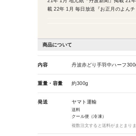
21年 1月 地元紙『丹波新聞』掲載 2
載 22年 1月 毎日放送『お正月のよん
商品について
内容
丹波赤どり手羽中ハーフ300
重量・
容量
約300g
発送
ヤマト運輸
送料
クール便（冷凍）
複数注文すると送料がまとまり