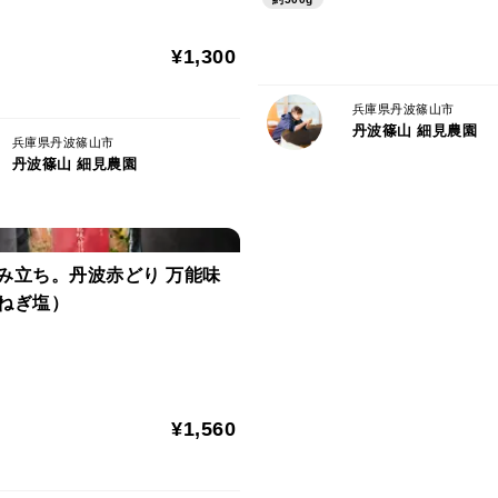
数日でほぼ全滅してしまう恐れがあります
いたします。
¥1,300
■飲み水について
兵庫県丹波篠山市
ミネラル豊富な井戸水、湧き水のみ水質検
丹波篠山 細見農園
兵庫県丹波篠山市
※水質検査の結果、同地区比較でミネラル(
丹波篠山 細見農園
が特に多く、土地柄なのかは定かではわか
送るために体内の働きを補助し体の組織を
く病気せず美味しく育ちます。
み立ち。丹波赤どり 万能味
ねぎ塩）
〜🐔環境〜
丹波篠山の谷あい深い所に位置し自然たっぷ
周りにはとにかく山しかありませんが、と
も気持ちよく、夏は涼しく、冬は寒いです
¥1,560
トレスない飼育を目指しています。SDGｓ
自然に)の取り組みを行っています。