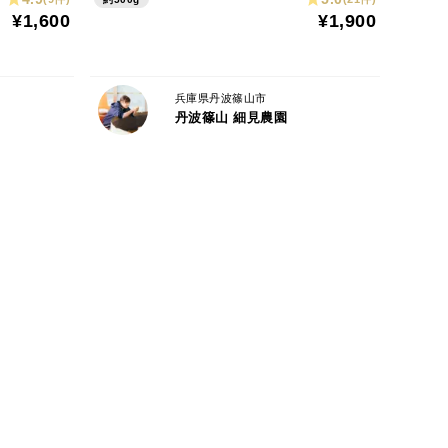
。様々な観点より病気発生時はやむを得ない場合使用
¥1,600
¥1,900
兵庫県丹波篠山市
査実施済み
丹波篠山 細見農園
カルシウム、マグネシウム、ナトリウム、カリウム)
っておりませんがミネラルは栄養素は健康的な生活を
形成する原料となっており鶏をはじめ農作物がとにか
り
ても静かで春・秋は山からの心地よい風と日光がとて
が雪解け水か豊富です。できる限りの自然な環境でス
、アニマルウェルフェア、スローグロウス(ゆっくりと