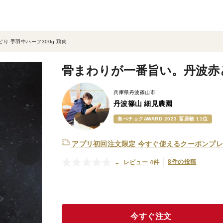
り 手羽中ハーフ300g 鶏肉
骨まわりが一番旨い。丹波赤ど
兵庫県丹波篠山市
丹波篠山 細見農園
食べチョクAWARD 2023 畜産物 11位
アプリ初回注文限定
今すぐ使えるクーポンプレ
-
8件の投稿
レビュー 4件
今すぐ注文