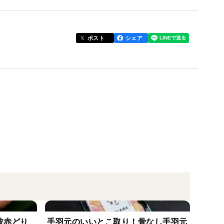
す部位で引き締まった肉質。骨についたお肉には旨み
ポスト
シェア
込みに適しています。
手軽にお召し上がりいただます。
もちろんですが、グリル、煮込み料理にすると、お肉
めます。鍋料理では水炊きによく使われますが、酢と
波赤どり
手羽元のいいとこ取り！骨なし手羽元