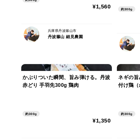
¥1,560
約300g
兵庫県丹波篠山市
丹波篠山 細見農園
かぶりついた瞬間、旨み弾ける。丹波
ネギの旨
赤どり 手羽先300g 鶏肉
付け鶏（
約300g
約300g
¥1,350