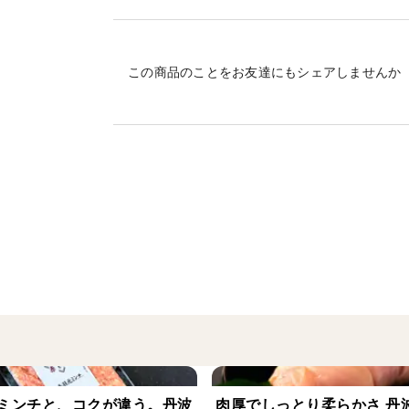
引き締まった肉質が特徴
手羽先の先端を取り除いたもの。よく動か
があります。グリルや炒め物、唐揚げ、煮
この商品のことをお友達にもシェアしませんか
🐔お召し上がり方
手軽に食べれる旨味たっぷりの骨付きお肉
サイズが小さく、お子様から年配の方まで
火が通りやすいのも特徴で『揚げもの』は
のおいしさと骨から出るダシの旨みを楽し
煮込むとやわらかくなります。
〜🐔冷凍・包装・解凍について〜
■本品は冷凍状態でお届けいたします
■真空パック
■解凍は流水もしくは氷水解凍
ミンチと、コクが違う。丹波
肉厚でしっとり柔らかさ 丹