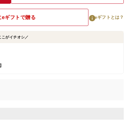
にeギフトで贈る
eギフトとは？
ここがイチオシ／
肉