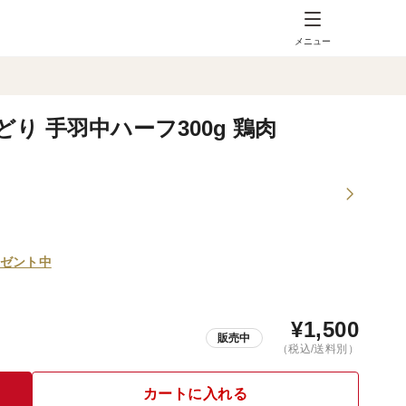
メニュー
り 手羽中ハーフ300g 鶏肉
ゼント中
¥
1,500
販売中
（税込/送料別）
カートに入れる