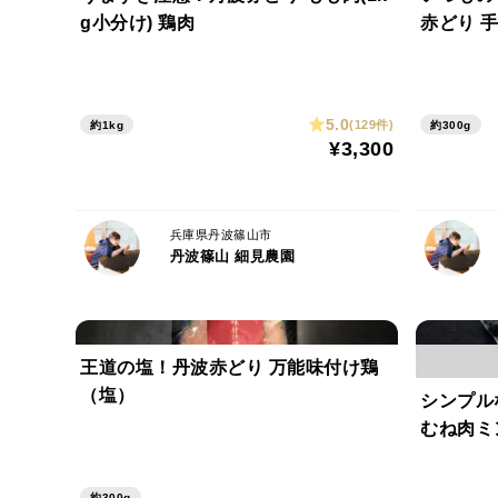
g小分け) 鶏肉
5.0
(129件)
約1kg
約300g
¥3,300
兵庫県丹波篠山市
丹波篠山 細見農園
王道の塩！丹波赤どり 万能味付け鶏
（塩）
シンプル
むね肉ミン
約300g