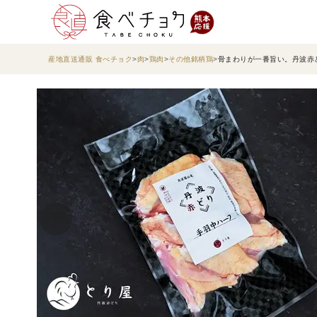
産地直送通販 食べチョク
肉
鶏肉
その他銘柄鶏
骨まわりが一番旨い。丹波赤ど