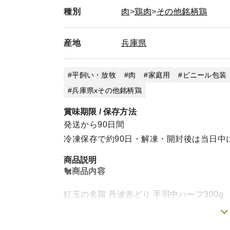
種別
肉
鶏肉
その他銘柄鶏
産地
兵庫県
平飼い・放牧
肉
家庭用
ビニール包装
兵庫県xその他銘柄鶏
賞味期限 / 保存方法
発送から90日間
冷凍保存で約90日・解凍・開封後は当日中
商品説明
🐔商品内容
紅玉の名鶏 丹波赤どり 手羽中ハーフ300g
🐔商品説明