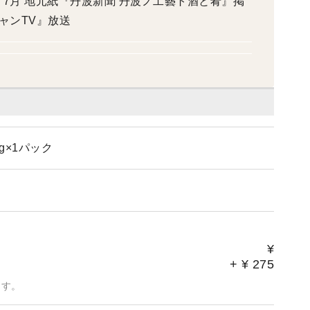
1年 7月 地元紙『丹波新聞 丹波ノ工藝ト酒と肴』掲
チャンTV』放送
g×1パック
¥
+
¥
275
ます。