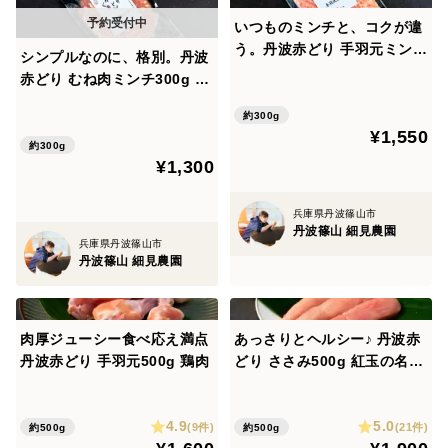
いつものミンチと、コクが違
う。丹波赤どり 手羽元ミンチ
シンプルなのに、格別。丹波
300g 鶏肉
赤どり むね肉ミンチ300g 鶏
肉
約300g
¥1,550
約300g
¥1,300
兵庫県丹波篠山市
丹波篠山 細見農園
兵庫県丹波篠山市
丹波篠山 細見農園
肉厚ジューシー食べ応え満点
あっさりとヘルシー♪ 丹波赤
丹波赤どり 手羽元500g 鶏肉
どり ささみ500g 紅玉の名鶏
鶏肉
4.9
5.0
(9件)
(21件)
約500g
約500g