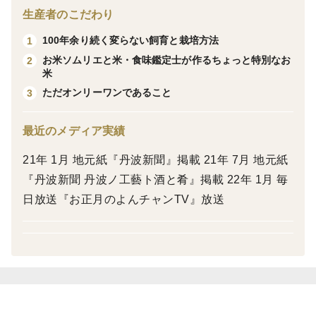
■100年の伝統
生産者のこだわり
丹波篠山のコシヒカリです。丹波篠山の大地と弘法大師
100年余り続く変らない飼育と栽培方法
1
が認めたと言う湧き水で育てられ、栽培には代々研究し
お米ソムリエと米・食味鑑定士が作るちょっと特別なお
2
てる堆肥と食味鑑定士が選んだ有機肥料を使用していま
米
す。
ただオンリーワンであること
3
■お米のプロが考えるお米
細見農園には【米・食味鑑定士】がいます。
最近のメディア実績
お米のプロ中のプロが、土作り~栽培期間中、刈り取り
21年 1月 地元紙『丹波新聞』掲載 21年 7月 地元紙
後の乾燥調整、管理、精米を行い、また田んぼごとに炊
『丹波新聞 丹波ノ工藝ト酒と肴』掲載 22年 1月 毎
飯テストを行っております。
日放送『お正月のよんチャンTV』放送
■安心安全について
種子消毒は温騰消毒、植え付け前に殺菌剤を1回、栽培
期間中は除草剤のみ1回のみ、殺虫剤、殺菌剤は不使
用。
等級検査、食味検査を実施。