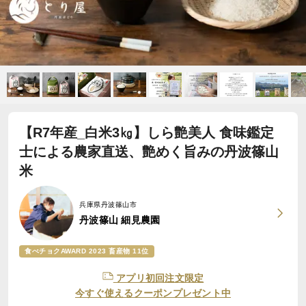
【R7年産_白米3㎏】しら艶美人 食味鑑定
士による農家直送、艶めく旨みの丹波篠山
米
兵庫県丹波篠山市
丹波篠山 細見農園
食べチョクAWARD 2023 畜産物 11位
アプリ初回注文限定
今すぐ使えるクーポンプレゼント中