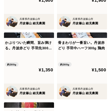
¥1,600
¥1,900
兵庫県丹波篠山市
兵庫県丹波篠山市
丹波篠山 細見農園
丹波篠山 細見農園
かぶりついた瞬間、旨み弾け
骨まわりが一番旨い。丹波赤
る。丹波赤どり 手羽先300g
どり 手羽中ハーフ300g 鶏肉
鶏肉
約300g
約300g
¥1,350
¥1,500
兵庫県丹波篠山市
兵庫県丹波篠山市
丹波篠山 細見農園
丹波篠山 細見農園