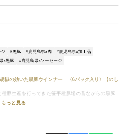
ージ
黒豚
鹿児島県x肉
鹿児島県x加工品
県x黒豚
鹿児島県xソーセージ
胡椒の効いた黒豚ウインナー 〈6パック入り〉【のし
て種豚生産を行ってきた笹平種豚場の昔ながらの黒豚
でも希少な肉質に優れた在来の黒豚にこだわり、その
もっと見る
長く肥育しました。
いウインナーはおかずにもおつまみにもピッタリ！
っくり加熱するのがおすすめです。