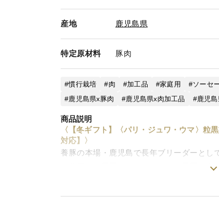
産地
鹿児島県
特定
原材料
豚肉
慣行栽培
肉
加工品
家庭用
ソーセ
鹿児島県x豚肉
鹿児島県x肉加工品
鹿児島
商品説明
〈【冬ギフト】〈パリ・ジュワ・ウマ〉粒黒
対応】〉
養豚の本場・鹿児島で長年ブリーダーとし
を使用した黒豚ウィンナーです。黒豚の中
魅力を最大限引き出すため通常より1カ月
黒胡椒の効いた程よくスパイシーで肉々し
ケーシング(皮)が破れないように弱火でじ