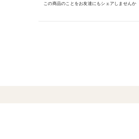
この商品のことをお友達にもシェアしませんか
※画像は1パック分(200g)
〈黒豚ウインナー：原材料〉
豚肉、豚脂肪、食塩、香辛料、砂糖/加工で
色剤（亜硝酸Ｎa）
〈保存方法〉
冷凍 －18℃以下で保存してください。
〈発送方法〉
ヤマト運輸クール冷凍便でのお届けになり
【特記事項へご記入お願いします】
・熨斗の要否：指定がない場合、熨斗をつ