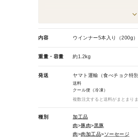
1日2000本売れたパリ・ジュワ・ウマの黒豚ウ
旨味の強いウデ肉と黒胡椒の相性がピッタリ！
一緒に‼
https://www.tabechoku.com/products/127278
内容
ウインナー5本入り（200g）
重量・
容量
約1.2kg
発送
ヤマト運輸（食べチョク特
送料
クール便（冷凍）
複数注文すると送料がまとまり
種別
加工品
肉
豚肉
黒豚
肉
肉加工品
ソーセージ