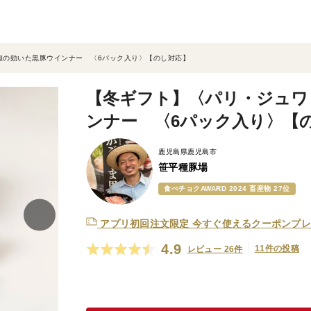
椒の効いた黒豚ウインナー 〈6パック入り〉【のし対応】
【冬ギフト】〈パリ・ジュワ
ンナー 〈6パック入り〉【
鹿児島県鹿児島市
笹平種豚場
食べチョクAWARD 2024 畜産物 27位
アプリ初回注文限定
今すぐ使えるクーポンプレ
4.9
11件の投稿
レビュー 26件