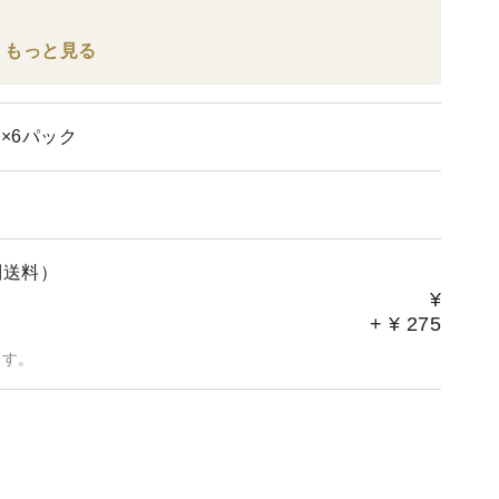
インナー
もっと見る
クセになるパリ・ジュワ・ウマの黒豚ウインナーをぜひご
×6パック
別送料）
¥
+
¥
275
ます。