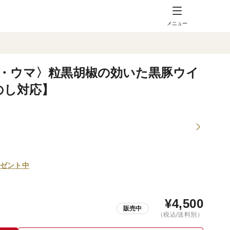
メニュー
・ウマ〉粒黒胡椒の効いた黒豚ウイ
のし対応】
ゼント中
¥
4,500
販売中
（税込/送料別）