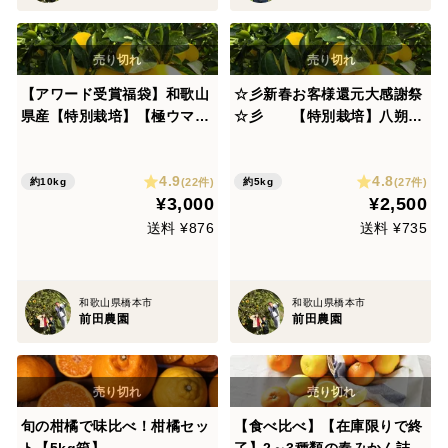
【アワード受賞福袋】和歌山
☆彡新春お客様還元大感謝祭
県産【特別栽培】【極ウマ】
☆彡 【特別栽培】八朔×
八朔(10kg)Lサイズ
紅八×ネーブル【夢の共演】5
kg。
4.9
4.8
(22件)
(27件)
約10kg
約5kg
¥3,000
¥2,500
送料 ¥876
送料 ¥735
和歌山県橋本市
和歌山県橋本市
前田農園
前田農園
旬の柑橘で味比べ！柑橘セッ
【食べ比べ】【在庫限りで終