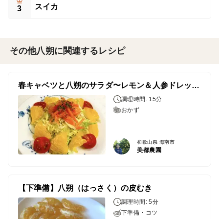
スイカ
3
その他八朔に関連するレシピ
春キャベツと八朔のサラダ〜レモン＆人参ドレッシング〜
調理時間: 15分
おかず
和歌山県 海南市
美都農園
【下準備】八朔（はっさく）の皮むき
調理時間: 5分
下準備・コツ