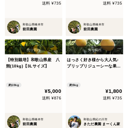
送料 ¥735
送料 ¥735
和歌山県橋本市
和歌山県橋本市
前田農園
前田農園
【特別栽培】和歌山県産 八
はっさく好き様から大人気♪
朔(10kg)【3Lサイズ】
プリップリジューシーな果肉
♪ まーくん家のオススメ八朔
箱込み5キロ 【訳あり】
約10kg
約5kg
¥5,000
¥1,800
送料 ¥876
送料 ¥735
和歌山県橋本市
和歌山県紀の川市
前田農園
きただ農園 まーくん家