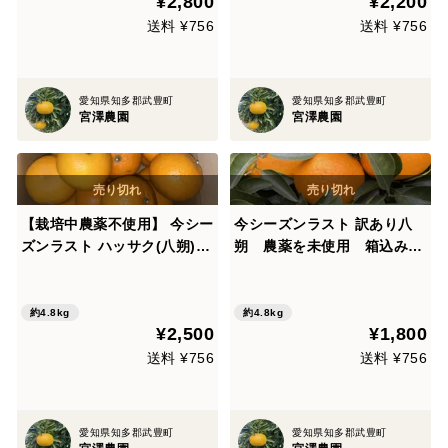
¥2,800
¥2,200
送料 ¥756
送料 ¥756
愛知県知多郡武豊町
愛知県知多郡武豊町
宮澤農園
宮澤農園
【栽培中農薬不使用】 今シー
今シーズンラスト 訳あり八
ズンラスト ハッサク(八朔)
朔 農薬を未使用 箱込み4.
箱込み4.8㎏以上 ２Lから４
8キロ以上 (サイズはバラバ
Lサイズ（300ｇ～400g）
ラ)⚠️小さいサイズ200g以下
が含まれます。ジュースや加
約4.8kg
約4.8kg
¥2,500
¥1,800
工品にご使用下さい。
送料 ¥756
送料 ¥756
愛知県知多郡武豊町
愛知県知多郡武豊町