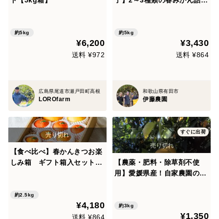
ト【5kg箱】
了】2～3種類の春みかん詰め
合せ♪春かんきつお楽しみ箱
【贈答用(特選品)】5kg zzz1
-5
約5kg
約5kg
¥6,200
¥3,430
送料 ¥972
送料 ¥864
広島県尾道市瀬戸田町高根
和歌山県有田市
LOROfarm
伊藤農園
すぐに出荷
【食べ比べ】春かんきつお楽
しみ箱 ギフト箱入セット
【農薬・肥料・除草剤不使
【贈答用(超 特選品)】 zzz-fr
用】愛媛県産！自家農園のは
10
っさく3kg
約2.5kg
¥4,180
約3kg
¥1,350
送料 ¥864