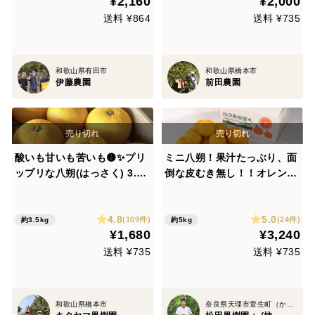
¥2,160
¥2,000
送料 ¥864
送料 ¥735
和歌山県有田市
和歌山県橋本市
伊藤農園
前田農園
酸いも甘いも苦いも🟡✨プリ
ミニ八朔！果汁たっぶり、面
ップリな八朔(はっさく) 3.5k
倒な皮むき無し！！オレンジ
g前後 8〜11玉入 Lサイズ以
カットで食べられるミニ八朔
上 八朔
5kg
4.8
5.0
(109件)
(24件)
約3.5kg
約5kg
¥1,680
¥3,240
送料 ¥735
送料 ¥735
和歌山県橋本市
奈良県天理市萱生町（かよう）