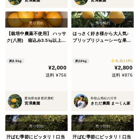
宮澤農園
宮澤農園
【栽培中農薬不使用】 ハッサ
はっさく好き様から大人気♪
ク(八朔) 箱込み3.5㎏以上
プリップリジューシーな果肉
２Lから４Lサイズ （300g
♪ まーくん家のオススメ八朔
～400g）
箱込み10キロ 【訳あり】
4.4
(11件)
約3.5kg
約10kg
¥2,000
¥2,800
送料 ¥756
送料 ¥876
愛知県知多郡武豊町
和歌山県紀の川市
宮澤農園
きただ農園 まーくん家
汗ばむ季節にピッタリ！口当
汗ばむ季節にピッタリ！口当