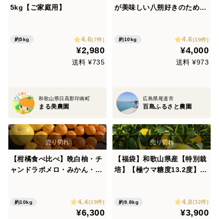
5kg【ご家庭用】
が美味しい八朔好きのための
八朔（箱込み１０kg L~LL玉
中心）
4.6
4.6
(7件)
(19件)
約5kg
約10kg
¥2,980
¥4,000
送料 ¥735
送料 ¥973
和歌山県日高郡印南町
広島県尾道市
まる美農園
百島ふるさと農園
【柑橘食べ比べ】晩白柚・チ
【福袋】和歌山県産【特別栽
ャンドラポメロ・みかん・は
培】【極ウマ糖度13.2度】
っさく・文旦・ネーブル・レ
八朔(箱込み10kg)Sサイズ
モン・清見・伊予柑・紅甘夏
4.4
4.8
【5種類以上約10㎏】
(19件)
(32件)
約10kg
約9.8kg
¥6,300
¥3,900