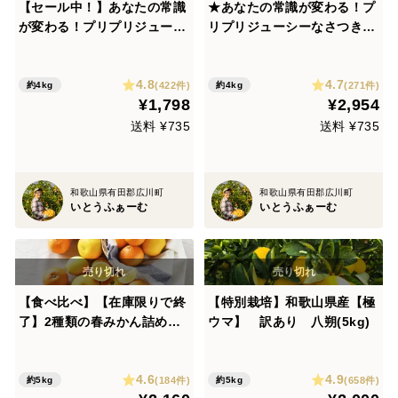
【セール中！】あなたの常識
★あなたの常識が変わる！プ
が変わる！プリプリジューシ
リプリジューシーなさつき八
ーなさつき八朔🍊（樹上超熟
朔🍊（樹上超熟八朔）麗品 4
八朔） 【訳あり】4kg
kg
4.8
4.7
(422件)
(271件)
約4kg
約4kg
¥1,798
¥2,954
送料 ¥735
送料 ¥735
和歌山県有田郡広川町
和歌山県有田郡広川町
いとうふぁーむ
いとうふぁーむ
【食べ比べ】【在庫限りで終
【特別栽培】和歌山県産【極
了】2種類の春みかん詰め合
ウマ】 訳あり 八朔(5kg)
せ♪春かんきつお楽しみ箱
【家庭用(訳あり)】5kg zzz2
4.6
4.9
-5
(184件)
(658件)
約5kg
約5kg