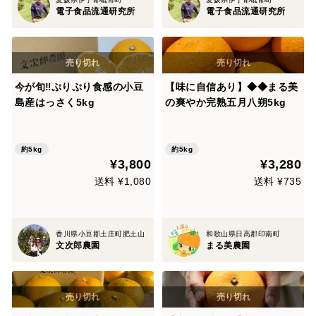
電子食品流通研究所
電子食品流通研究所
今が旬‼️ぷりぷり食感の小豆
【味に自信あり】◆◆まる美
島産はっさく5kg
の爽やか完熟五月八朔5kg
約5kg
約5kg
¥3,800
¥3,280
送料 ¥1,080
送料 ¥735
香川県小豆郡土庄町肥土山
和歌山県日高郡印南町
文次郎農園
まる美農園