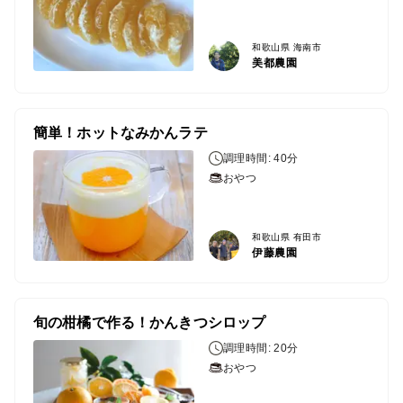
和歌山県 海南市
美都農園
簡単！ホットなみかんラテ
調理時間: 40分
おやつ
和歌山県 有田市
伊藤農園
旬の柑橘で作る！かんきつシロップ
調理時間: 20分
おやつ