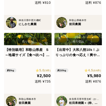
送料 ¥810
送料 ¥876
神奈川県中郡大磯町
和歌山県橋本市
にしかた農園
前田農園
【特別栽培】和歌山県産 S
【出荷中】大和八朔10k！ぷ
～地蔵サイズ【食べ比べ】
りっぷりの食べ応え！爽やか
八朔(5kg)
な甘さが抜群！
5.0
4.5
(9件)
(64件)
約5kg
約10kg
¥2,500
¥5,980
送料 ¥735
送料 ¥876
和歌山県橋本市
奈良県天理市萱生町（かよう）
前田農園
松田果樹園＋ (柿、八朔、キウイ)