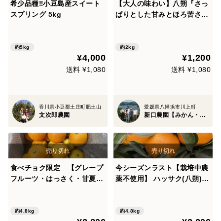
希少品種‼️小豆島産スイート
【大人の味わい】八朔『さっ
スプリング 5kg
ぱりとした甘みとほろ苦さ』
家庭用 2kg
約5kg
約2kg
¥4,000
¥1,200
送料 ¥1,080
送料 ¥1,080
香川県小豆郡土庄町肥土山
愛媛県八幡浜市川上町
文次郎農園
新口農園【みかん・柑橘グランプリ2026最高金賞受賞】
食べチョク限定 【グレープ
今シーズンラスト【栽培中農
フルーツ・はっさく・甘夏な
薬不使用】 ハッサク(八朔)
ど】混合セット。すべて農薬
箱込み4.8㎏以上 1個250～
は未使用 箱込みで4・8キロ
300g（Lサイズ）
以上
約4.8kg
約4.8kg