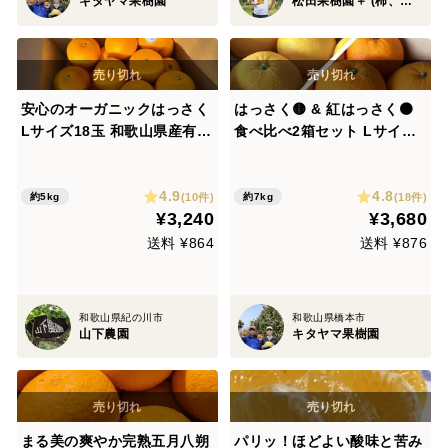
キタヤマ果樹園
松田果樹園＋ (柿、八朔、キウイ)
安心のオーガニックはっさく
はっさく🟡 & 紅はっさく🟠
Lサイズ18玉 和歌山県産有機
食べ比べ2箱セット Lサイズ
栽培八朔 5kg超
以上 各種8〜11玉入り 八
朔 紅八朔
4.9
4.8
(10件)
(18件)
約5kg
約7kg
¥3,240
¥3,680
送料 ¥864
送料 ¥876
和歌山県紀の川市
和歌山県橋本市
山下農園
キタヤマ果樹園
まる美の爽やか完熟五月八朔
パリッ！ほどよい酸味と苦み