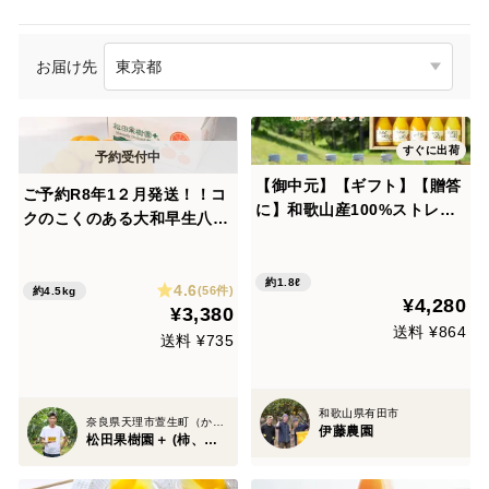
お届け先
すぐに出荷
【御中元】【ギフト】【贈答
ご予約R8年1２月発送！！コ
に】和歌山産100%ストレー
クのこくのある大和早生八朔
トジュース飲み比べ(180ml×
4.5k！ぷりっぷりの食べ応
10本) 50710gi
え！爽やかな甘さが抜群！山
約1.8ℓ
4.6
の辺の果実第2段！
(56件)
約4.5kg
¥4,280
¥3,380
送料 ¥864
送料 ¥735
和歌山県有田市
奈良県天理市萱生町（かよう）
伊藤農園
松田果樹園＋ (柿、八朔、キウイ)