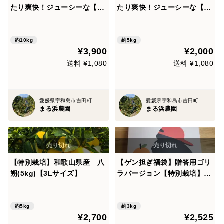
たり爽快！ジューシーな【木
たり爽快！ジューシーな【木
取り無選果】八朔（はっさ
取り無選果】八朔（はっさ
く）（１０ｋｇ）
く）（５ｋｇ）
約10kg
約5kg
¥3,900
¥2,000
送料 ¥1,080
送料 ¥1,080
愛媛県宇和島市吉田町
愛媛県宇和島市吉田町
まる浜農園
まる浜農園
【特別栽培】和歌山県産 八
【ゲン担ぎ福袋】贈答用ゴリ
朔(5kg)【3Lサイズ】
ラバージョン【特別栽培】和
歌山県産 (特選)八朔(8個入
り)
約5kg
約3kg
¥2,700
¥2,525