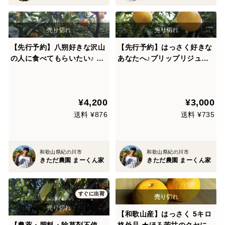
【先行予約】八朔好きな沢山
【先行予約】はっさく好きな
の人に食べてもらいたい♪ プ
あなたへ♪プリップリジュー
リプリジューシーな果肉♪ ま
シーな果肉♪まーくん家のオ
ーくん家のオススメ八朔 箱込
ススメ八朔 5キロ箱 【家庭
み9キロ
用】
¥4,200
¥3,000
送料 ¥876
送料 ¥735
和歌山県紀の川市
和歌山県紀の川市
きただ農園 まーくん家
きただ農園 まーくん家
すぐに出荷
【和歌山産】はっさく 5キロ
【農薬・肥料・除草剤不使
格外品 ★ほろ苦甘のクセにな