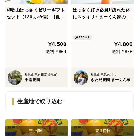
和歌山はっさくゼリーギフト
はっさく好き必見!!疲れた体
セット（120ｇ×9個）【夏ギ
にスッキリ♪ まーくん家の果
フト】
汁100%はっさくジュース
約720mℓ
¥4,500
¥4,800
送料 ¥864
送料 ¥876
和歌山県有田郡湯浅町
和歌山県紀の川市
小南農園
きただ農園 まーくん家
生産地で絞り込む