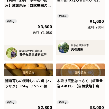
用】愛媛県産！自家農園のは
る美味しさ！とってもジュー
っさく8kg
シー！
約5kg
¥1,600
約8kg
¥3,600
送料 ¥864
送料 ¥1,080
和歌山県海南市
美都農園
愛媛県伊予郡砥部町
電子食品流通研究所
湘南育ちの美味しい八朔（ハ
木取り完熟はっさく（箱重量
ッサク）♫5kg（15〜20個程
込４キロ）【自然栽培】農薬
度）【化学肥料不使用・農薬
不使用・化学肥料不使用・除
使用30％未満】
草剤不使用
約5kg
約4kg
¥2,800
¥3,000