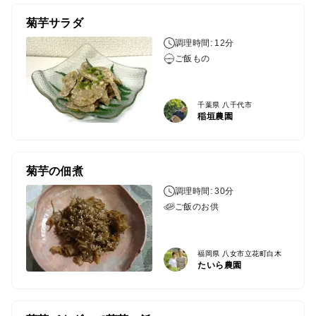
菊芋サラダ
調理時間: 12分
ご飯もの
千葉県 八千代市
稲垣農園
菊芋の佃煮
調理時間: 30分
ご飯のお供
福岡県 八女市立花町白木
たいら農園