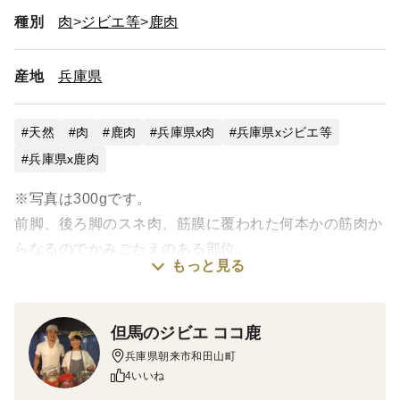
種別
肉
ジビエ等
鹿肉
産地
兵庫県
天然
肉
鹿肉
兵庫県x肉
兵庫県xジビエ等
兵庫県x鹿肉
※写真は300gです。
前脚、後ろ脚のスネ肉、筋膜に覆われた何本かの筋肉か
らなるのでかみごたえのある部位。
もっと見る
繊維に直角に包丁を入れブツ切りにし、煮込んだり、圧
力鍋で炊くとホロホロ崩れととても柔らかくなります。
カレーやシチュー、土手煮などにおすすめです。
但馬のジビエ ココ鹿
兵庫県朝来市和田山町
【美味しさの秘訣】仕留めてから１時間以内の素早い処
4いいね
理と枝肉で３～１０日間冷蔵庫で熟成後、ブロックごと