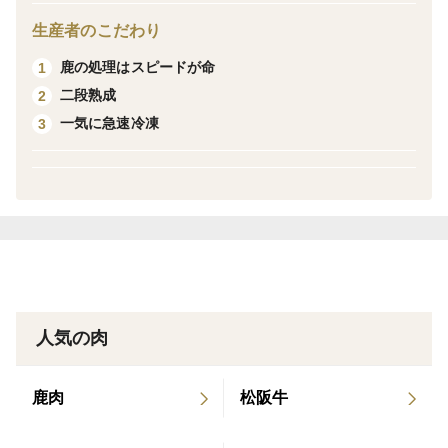
に解体、真空包装し、その後ショックフリーザーにかけ
生産者のこだわり
一気に急速冷凍しています。
鹿の処理はスピードが命
1
二段熟成
2
○賞味期限：製造日から冷凍で半年、解凍後冷蔵で1週間
一気に急速冷凍
3
（未開封）開封後は3日以内にお召し上がりください。
○保存方法：冷凍保存か冷蔵保存
○解凍方法：冷蔵庫での自然解凍がおすすめです。お急
ぎの場合は氷を入れた冷水又は流水解凍でも可。
人気の肉
鹿肉
松阪牛