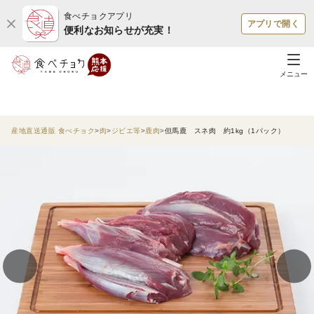
食べチョクアプリ
アプリで開く
便利なお知らせが充実！
メニュー
産地直送通販 食べチョク
肉
ジビエ等
鹿肉
但馬鹿 スネ肉 約1kg（1パック）