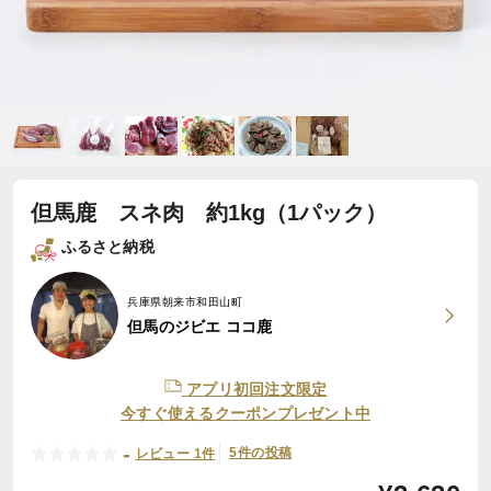
但馬鹿 スネ肉 約1kg（1パック）
ふるさと納税
兵庫県朝来市和田山町
但馬のジビエ ココ鹿
アプリ初回注文限定
今すぐ使えるクーポンプレゼント中
-
5件の投稿
レビュー 1件