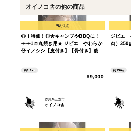
オイノコ舎の他の商品
◎！特価！◎★キャンプやBBQに！
ジビエ 
モモ1本丸焼き用★ ジビエ やわらか
肉）350
仔イノシシ【皮付き】【骨付き】後
足 1800g
約1.8kg
約350g
¥9,000
香川県三豊市
オイノコ舎