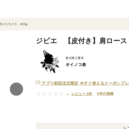
りスライス 200g
ジビエ 【皮付き】肩ロース 
香川県三豊市
オイノコ舎
アプリ初回注文限定
今すぐ使えるクーポンプレ
-
0件の投稿
レビュー 0件
＼