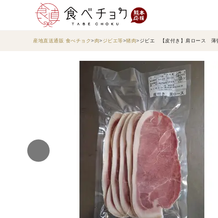
産地直送通販 食べチョク
肉
ジビエ等
猪肉
ジビエ 【皮付き】肩ロース 薄切