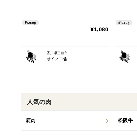
約250g
約240g
¥1,080
香川県三豊市
オイノコ舎
人気の肉
鹿肉
松阪牛