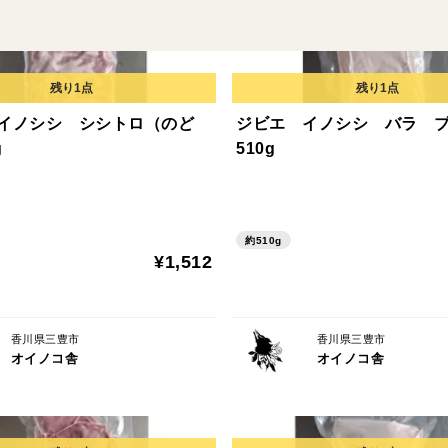
イノシシ シシトロ（のど
ジビエ イノシシ バラ 
g
510g
約510g
¥1,512
香川県三豊市
香川県三豊市
オイノコ舎
オイノコ舎