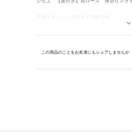
ジビエ 【皮付き】肩ロース 薄切りスライ
皮付きイノシシのスライス肉です。
普通の薄切り肉と同じように使えます。
薄切りですので皮の部分は少ないです。
鍋にすると皮の部分は柔らかくなります。
この商品のことをお友達にもシェアしませんか
おすすめは焼肉です。塩コショウ、ニンニ
食感になり美味しくてクセになります。皮
薄切りですのでそのほか何にでもオールマ
賞味期限 2027年3月