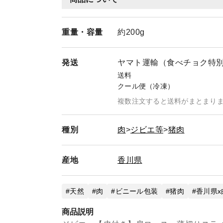
重量・
容量
約200g
発送
ヤマト運輸（食べチョク特
送料
クール便（冷凍）
複数注文すると送料がまとまり
種別
肉
ジビエ等
猪肉
産地
香川県
天然
肉
ビニール包装
猪肉
香川県x
商品説明