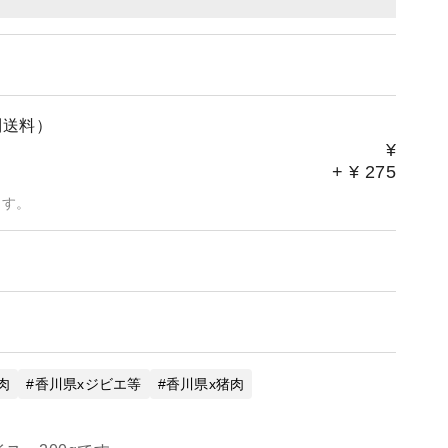
別送料）
¥
+
¥
275
ます。
肉
香川県xジビエ等
香川県x猪肉