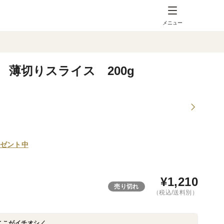
メニュー
薄切りスライス 200g
ゼント中
¥
1,210
売り切れ
（税込/送料別）
ここがイチオシ／