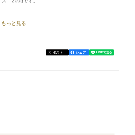
ス 200gです。
もっと見る
ポスト
シェア
クで味付けして炒めれば、皮の部分がコリコリとした
の部分に透明感が出るまで炒めればOKです。
イティーに使えます。