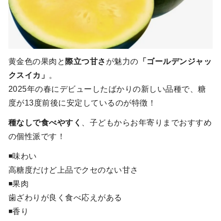
黄金色の果肉と
際立つ甘さ
が魅力の
「ゴールデンジャッ
クスイカ」
。
2025年の春にデビューしたばかりの新しい品種で、糖
度が13度前後に安定しているのが特徴！
種なしで食べやすく
、子どもからお年寄りまでおすすめ
の個性派です！
◾️味わい
高糖度だけど上品でクセのない甘さ
◾️果肉
歯ざわりが良く食べ応えがある
◾️香り