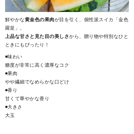
鮮やかな
黄金色の果肉
が目を引く、個性派スイカ「金色
羅皇」。
上品な甘さと見た目の美しさ
から、贈り物や特別なひと
ときにもぴったり！
◾️味わい
糖度が非常に高く濃厚なコク
◾️果肉
やや繊細でなめらかな口どけ
◾️香り
甘くて華やかな香り
◾️大きさ
大玉