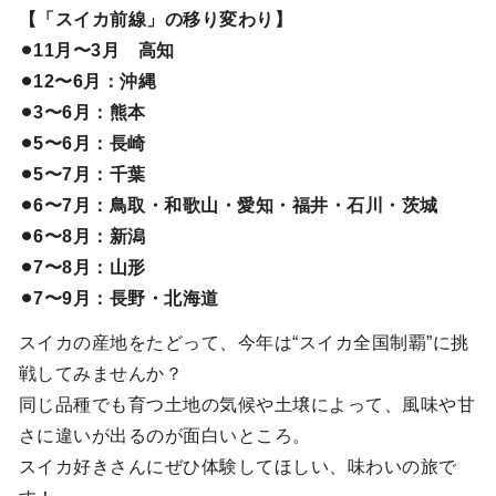
【「スイカ前線」の移り変わり】
⚫︎11月〜3月 高知
⚫︎12〜6月：沖縄
⚫︎3〜6月：熊本
⚫︎5〜6月：長崎
⚫︎5〜7月：千葉
⚫︎6〜7月：鳥取・和歌山・愛知・福井・石川・茨城
⚫︎6〜8月：新潟
⚫︎7〜8月：山形
⚫︎7〜9月：長野・北海道
スイカの産地をたどって、今年は“スイカ全国制覇”に挑
戦してみませんか？
同じ品種でも育つ土地の気候や土壌によって、風味や甘
さに違いが出るのが面白いところ。
スイカ好きさんにぜひ体験してほしい、味わいの旅で