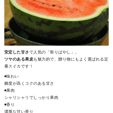
安定した甘さ
で人気の「祭りばやし」。
ツヤのある果皮
も魅力的で、贈り物にもよく選ばれる定
番スイカです！
◾️味わい
糖度が高くコクのある甘さ
◾️果肉
シャリシャリでしっかり果肉
◾️香り
濃厚な甘い香り