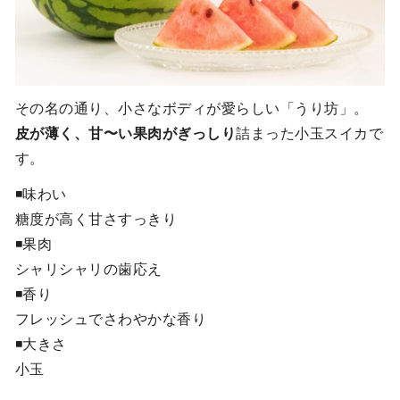
その名の通り、小さなボディが愛らしい「うり坊」。
皮が薄く、甘〜い果肉がぎっしり
詰まった小玉スイカで
す。
◾️味わい
糖度が高く甘さすっきり
◾️果肉
シャリシャリの歯応え
◾️香り
フレッシュでさわやかな香り
◾️大きさ
小玉