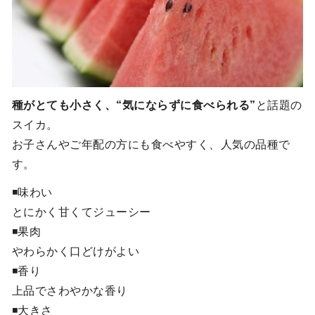
種がとても小さく、“気にならずに食べられる”
と話題の
スイカ。
お子さんやご年配の方にも食べやすく、人気の品種で
す。
◾️味わい
とにかく甘くてジューシー
◾️果肉
やわらかく口どけがよい
◾️香り
上品でさわやかな香り
◾️大きさ