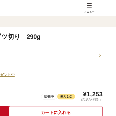
メニュー
切り 290g
ゼント中
¥
1,253
販売中
残り1点
（税込/送料別）
カートに入れる