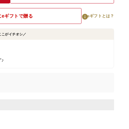
にeギフトで贈る
eギフトとは？
ここがイチオシ／
♪