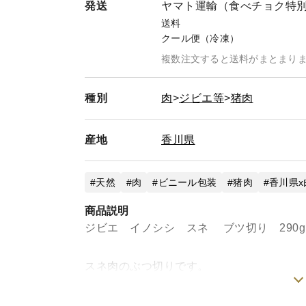
発送
ヤマト運輸（食べチョク特
送料
クール便（冷凍）
複数注文すると送料がまとまり
種別
肉
ジビエ等
猪肉
産地
香川県
天然
肉
ビニール包装
猪肉
香川県x
商品説明
ジビエ イノシシ スネ ブツ切り 290
スネ肉のぶつ切りです。
筋の多い部位は旨味が強く、煮込み料理に
冬場はおでんや煮込み料理に最適です。夏