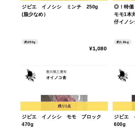
ジビエ イノシシ ミンチ 250g
◎！特価
(脂少なめ）
モモ1本
仔イノシ
足 1800
約250g
約1.8kg
¥1,080
香川県三豊市
オイノコ舎
ジビエ イノシシ モモ ブロック
ジビエ
470g
600g