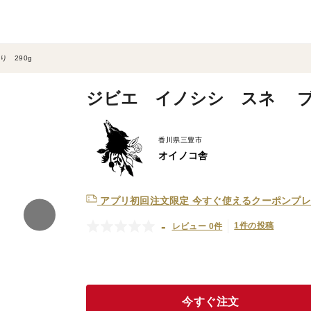
 290g
ジビエ イノシシ スネ ブツ
香川県三豊市
オイノコ舎
アプリ初回注文限定
今すぐ使えるクーポンプレ
-
1件の投稿
レビュー 0件
今すぐ注文