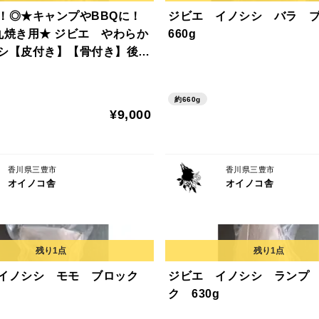
！◎★キャンプやBBQに！
ジビエ イノシシ バラ 
丸焼き用★ ジビエ やわらか
660g
シ【皮付き】【骨付き】後
g
約660g
¥9,000
香川県三豊市
香川県三豊市
オイノコ舎
オイノコ舎
 イノシシ モモ ブロック
ジビエ イノシシ ランプ
ク 630g