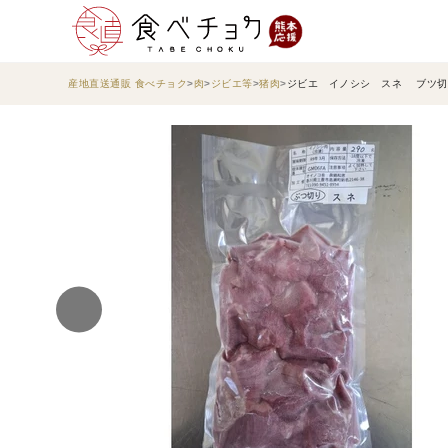
産地直送通販 食べチョク
肉
ジビエ等
猪肉
ジビエ イノシシ スネ ブツ切り