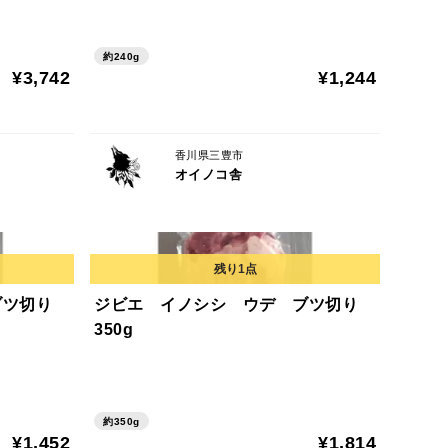
約240g
¥3,742
¥1,244
香川県三豊市
オイノコ舎
ブツ切り
ジビエ イノシシ ウデ ブツ切り
350g
約350g
¥1,452
¥1,814