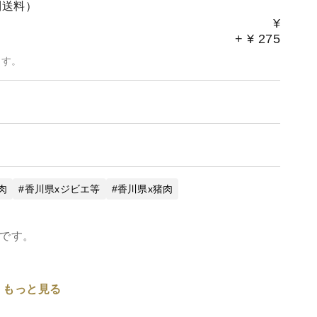
別送料）
¥
+
¥
275
ます。
肉
香川県xジビエ等
香川県x猪肉
gです。
もっと見る
最適です。
場はシンプルに、ショウガやニンニクなどと一緒に塩