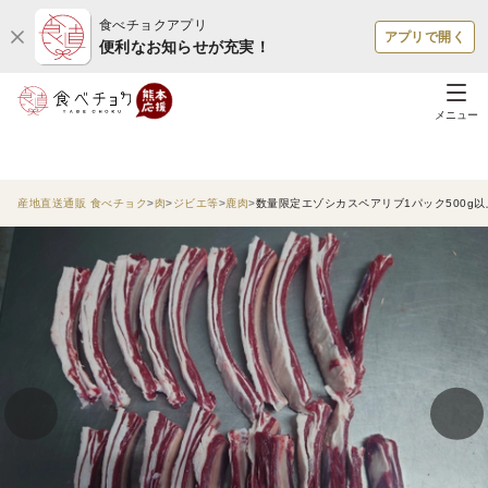
食べチョクアプリ
アプリで開く
便利なお知らせが充実！
メニュー
産地直送通販 食べチョク
肉
ジビエ等
鹿肉
数量限定エゾシカスペアリブ1パック500g以