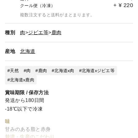
+
¥
220
クール便（冷凍）
複数注文すると送料がまとまります。
種別
肉
ジビエ等
鹿肉
産地
北海道
天然
肉
鹿肉
北海道x肉
北海道xジビエ等
北海道x鹿肉
賞味期限 / 保存方法
発送から180日間
-18℃以下で冷凍
味
甘みのある脂と赤身
栽培・生産のこだわり