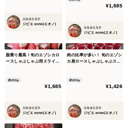
ム数程度少ない場合が御座い
¥1,685
ます）
北海道北見市
ジビエ eono(エオノ)
北海道北見市
ジビエ eono(エオノ)
脂乗り最高！旬のエゾシカロ
肉の比率が多い！ 旬のエゾシ
ースしゃぶしゃぶ用スライス
カ肩ロースしゃぶしゃぶスラ
200g 良い時期の個体のみ厳
イス新登場 200g/1p
選！！ ※注文後に加工しま
す。
約200g
約200g
¥1,685
¥1,426
北海道北見市
北海道北見市
ジビエ eono(エオノ)
ジビエ eono(エオノ)