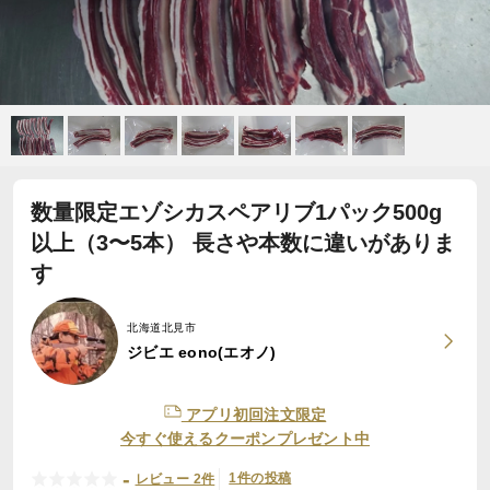
数量限定エゾシカスペアリブ1パック500g
以上（3〜5本） 長さや本数に違いがありま
す
北海道北見市
ジビエ eono(エオノ)
アプリ初回注文限定
今すぐ使えるクーポンプレゼント中
-
1件の投稿
レビュー 2件