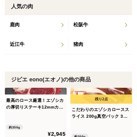
人気の肉
鹿肉
松阪牛
近江牛
猪肉
ジビエ eono(エオノ)の他の商品
最高のロース厳選！エゾシカ
の厚切りステーキ12mmカッ
こだわりのエゾシカロースス
ト！！ ※注文後にスライスし
ライス 200g真空パック 3mm
ます。 350g 前後（個体によ
のスライス、焼肉やBBQに最
り枚数が変わることがありま
約350g
適
¥2,945
す。また、グラム数は10グラ
約200g