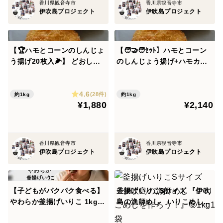
香川県観音寺市
香川県観音寺市
伊吹島プロジェクト
伊吹島プロジェクト
【🏆ハモとコーンのしんじょ
【🧑‍🤝‍🧑ｾｯﾄ】ハモとコーン
う揚げ20枚入🌽】 どおし
のしんじょう揚げ+ハモカツ
て、こんなに美味しいの？瀬
👺ハモハモハーモー
戸内育ちのハモと太陽の恵み
4.6
コーンが出会った奇跡。口の
(28件)
約1kg
約1kg
¥1,880
¥2,140
中で甘さがフワりと調和して
サクッと軽い衣が、もう止ま
らない！
香川県観音寺市
香川県観音寺市
伊吹島プロジェクト
伊吹島プロジェクト
【子どもがパクパク食べる】
釜揚げいりこSサイズ 『伊吹
やわらか釜揚げいりこ 1kg
島の漁師めし いりこめしを
（500g×2袋）｜カルシウム
作ろう！』🤪1kg1 袋