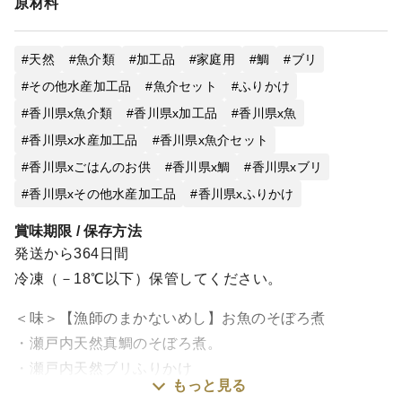
原材料
天然
魚介類
加工品
家庭用
鯛
ブリ
その他水産加工品
魚介セット
ふりかけ
香川県x魚介類
香川県x加工品
香川県x魚
香川県x水産加工品
香川県x魚介セット
香川県xごはんのお供
香川県x鯛
香川県xブリ
香川県xその他水産加工品
香川県xふりかけ
賞味期限 / 保存方法
発送から364日間
冷凍（－18℃以下）保管してください。
＜味＞【漁師のまかないめし】お魚のそぼろ煮
・瀬戸内天然真鯛のそぼろ煮。
・瀬戸内天然ブリふりかけ
もっと見る
あったかいごはんに、のっけて食べると香ばしい鯛やぶ