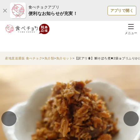
食べチョクアプリ
アプリで開く
便利なお知らせが充実！
メニュー
産地直送通販 食べチョク
魚介類
魚介セット
【訳アリ🐜】鯛そぼろ煮✖2袋🍙ブリふりか