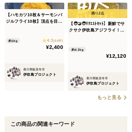
【ハモカツ10枚＆サーモンバ
ジルフライ10枚】頂点を目指
【🧑‍🤝‍🧑ﾘｸｴｽﾄｾｯﾄ】新鮮でサ
せ！勝負の10枚 🏀ゴール下
クサク伊吹島アジフライ！💁
のハモ！外から決めるサーモ
（３２枚入）&瀬戸内アナゴ
4.3
ン！サクッと揚げれば食卓に
(64件)
約1kg
がフライになって１６枚！&
¥2,400
ダンクシュート！✨どっちが
ハモカツ✨瀬戸内の貴婦人フ
約4.2kg
先に無くなるかガチンコ勝
¥12,120
ィッシュ【大容量20枚】
負…🔥
香川県観音寺市
伊吹島プロジェクト
香川県観音寺市
伊吹島プロジェクト
もっと見る
この商品の関連キーワード