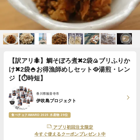
【訳アリ🐜】鯛そぼろ煮✖2袋🍙ブリふりか
け✖2袋🍚お得漁師めしセット🥘湯煎・レン
ジ【⏱時短】
香川県観音寺市
伊吹島プロジェクト
食べチョクAWARD 2025 水産物 29位
アプリ初回注文限定
今すぐ使えるクーポンプレゼント中