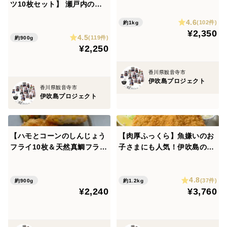
伊吹島産スズキ＆オリーブサ
ツ10枚セット】 瀬戸内の覇
内容量 １４０グラム
ーモンのフライセット！サク
者降臨 頼朝のごとく力強いア
4.6
サク衣にジューシーな身、バ
保存方法 -18℃以下で保存してください
(102件)
約1kg
ナゴ、義経のごとくしなやか
¥2,350
ジル風味で子供も大喜び♪揚
4.5
賞味期限 袋に記載
なハモ。 サクリ衣をまとった
(119件)
約900g
げるだけ簡単、お弁当にも◎
¥2,250
最強コンビの天下統一！ 瀬戸
製造者 株式会社キョーワ
👆
内海の恵みを召し上がれ！
香川県観音寺市
伊吹島プロジェクト
香川県観音寺市
伊吹島プロジェクト
【ハモとコーンのしんじょう
【肉厚ふっくら】魚嫌いのお
フライ10枚＆天然真鯛フライ
子さまにも人気！伊吹島の朝
（昆布〆）10枚】「伊吹島の
獲れアジフライ16枚
味食ってみろ！ハモも真鯛も
4.8
愛情たっぷり！家族みんな、
(37件)
約900g
約1.2kg
¥2,240
¥3,760
笑顔満開だコラァ！（ヤ○ク
ミ口調）」手抜き上等！愛情
特盛りー！