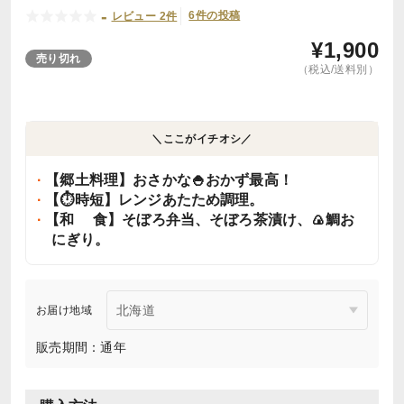
-
6件の投稿
レビュー 2件
¥
1,900
売り切れ
（税込/送料別）
＼ここがイチオシ／
【郷土料理】おさかな🍚おかず最高！
【⏱時短】レンジあたため調理。
【和 食】そぼろ弁当、そぼろ茶漬け、🍙鯛お
にぎり。
お届け地域
販売期間：通年