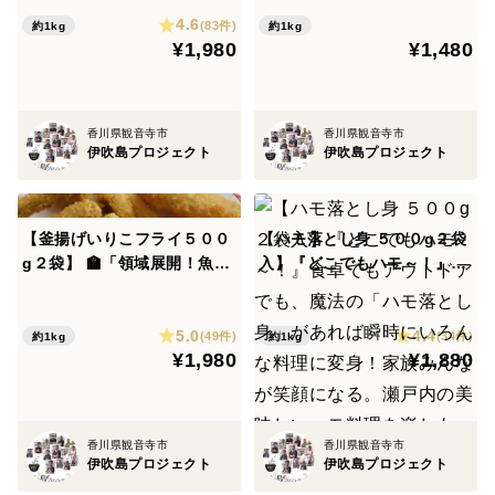
たっぷり・瀬戸内伊吹島産
4.6
(83件)
約1kg
約1kg
¥1,980
¥1,480
香川県観音寺市
香川県観音寺市
伊吹島プロジェクト
伊吹島プロジェクト
【釜揚げいりこフライ５００
【ハモ落とし身 ５００g２袋
g２袋】 🏫「領域展開！魚嫌
入】『どこでもハモ～！』食
いの呪いを解き放つ、至高の
卓でもアウトドアでも、魔法
味！」サクサク食感、旨味爆
の「ハモ落とし身」があれば
5.0
4.4
発！パクパク止まらないー
瞬時にいろんな料理に変身！
(49件)
(34件)
約1kg
約1kg
¥1,980
¥1,880
🧑🏻‍🎓栄養満点、家族みんな
家族みんなが笑顔になる。瀬
笑顔！
戸内の美味しいハモ料理を楽
しもう！
香川県観音寺市
香川県観音寺市
伊吹島プロジェクト
伊吹島プロジェクト