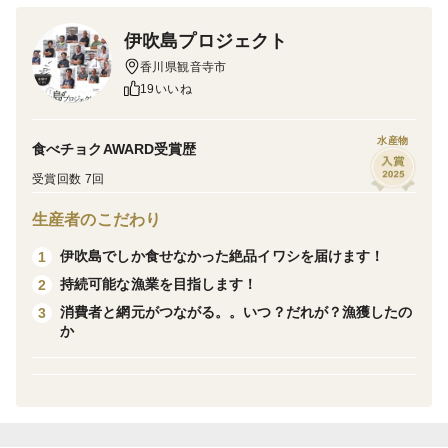
りの風味が最高！野菜の煮ものにトッピング、お弁当用
伊吹島プロジェクト
にも相性ピッタリ。
香川県観音寺市
もちろん🍶お酒がしんみり くるぅ～🥹
19いいね
＜アレンジ多様＞
水産物
食べチョクAWARD受賞歴
◇そぼろ弁当◇そぼろ丼◇そぼろ茶漬け◇そぼろ煮◇そ
受賞回数 7回
ぼろ炒め◇そぼろあんかけ◇そぼろチャーハン◇そぼろ
うどん◇そぼろソーメン◇ビビンバ◇タンタン麺。。な
生産者のこだわり
どなど。
伊吹島でしか食せなかった絶品イワシを届けます！
1
持続可能な漁業を目指します！
2
＜骨の残存について＞
消費者と網元がつながる。。いつ？だれが？漁獲したの
3
丁寧に魚皮と骨を取り除いていますが、なかには取り残
か
しがあるかもしれません。
酒、みりん、しょうゆで、素朴に炊き上げています。冷
凍していますので、湯煎かレンジで解凍してお召し上が
りください。