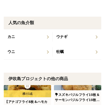
＜産地の特徴＞
瀬戸内海のひうち灘はプランクトンが豊富で 良好な生
人気の魚介類
育環境で漁獲される魚介類の旨味は格別です。
カニ
ウナギ
名 称 冷凍 タイそぼろ
原材料 真鯛（香川県）、清酒、みりん、しょうゆ、
砂糖、しょうが（一部に小麦・大豆を含む）
ウニ
牡蠣
内容量 １４０グラム
保存方法 -18℃以下で保存してください
賞味期限 袋に記載
製造者 株式会社キョーワ
伊吹島プロジェクトの他の商品
名 称 冷凍 ブリ煮
💐スズキバジルフライ10枚＆
原材料 ブリ（香川県）、しょうゆ、清酒、みりん、
サーモンバジルフライ10枚 👂
【アナゴフライ8枚＆ハモカ
しょうが、ごま、砂糖（一部に小麦・大豆を含む）