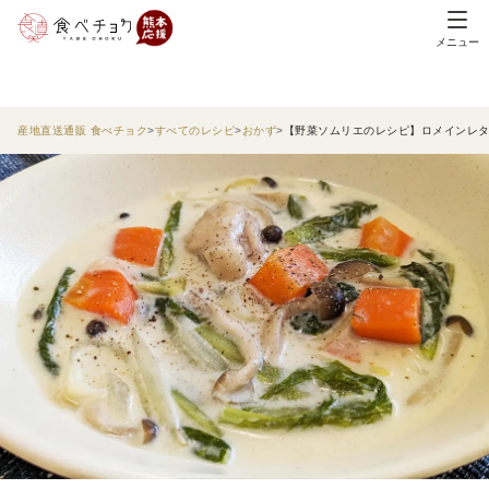
メニュー
産地直送通販 食べチョク
すべてのレシピ
おかず
【野菜ソムリエのレシピ】ロメインレ