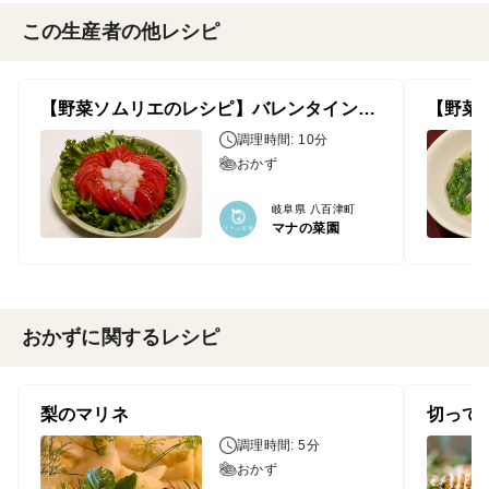
この生産者の他レシピ
【野菜ソムリエのレシピ】バレンタインサラダ
調理時間: 10分
おかず
岐阜県 八百津町
マナの菜園
おかずに関するレシピ
梨のマリネ
切って
調理時間: 5分
おかず