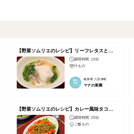
【野菜ソムリエのレシピ】リーフレタスとお餅のスープ
調理時間: 10分
汁もの
岐阜県 八百津町
マナの菜園
【野菜ソムリエのレシピ】カレー風味タコライス
調理時間: 20分
ご飯もの