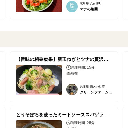
岐阜県 八百津町
マナの菜園
【旨味の相乗効果】新玉ねぎとツナの贅沢お出汁パスタ
調理時間: 15分
麺類
兵庫県 南あわじ市
グリーンファーム居内
とりそぼろを使ったミートソーススパゲッティ
調理時間: 25分