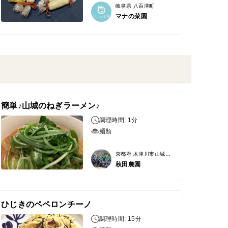
岐阜県 八百津町
マナの菜園
簡単♪山城のねぎラーメン♪
調理時間: 1分
麺類
京都府 木津川市山城町上狛
秋田農園
ひじきのペペロンチーノ
調理時間: 15分