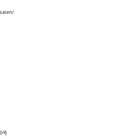
saien/
30号