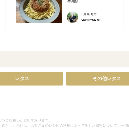
麺類
千葉県 旭市
Sai10faRM
レタス
その他レタス
ピをご投稿いただいております。
ものとし、当社は、お客さまのレシピの利用によって生じた損害について、一切