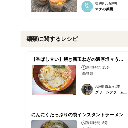
岐阜県 八百津町
マナの菜園
麺類に関するレシピ
【香ばし甘い】焼き新玉ねぎの濃厚坦々うどん
調理時間: 15分
麺類
兵庫県 南あわじ市
グリーンファーム居内
にんにくたっぷりの袋インスタントラーメン
調理時間: 8分