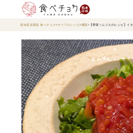
産地直送通販 食べチョク
すべてのレシピ
麺類
【野菜ソムリエのレシピ】イタ