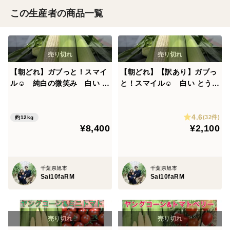
この生産者の商品一覧
【朝どれ】ガブっと！スマイ
【朝どれ】【訳あり】ガブっ
ル☺︎ 純白の微笑み 白い と
と！スマイル☺︎ 白い とうも
うもろこし ３箱30本
ろこし
4.6
(32件)
約12kg
¥8,400
¥2,100
千葉県旭市
千葉県旭市
Sai10faRM
Sai10faRM