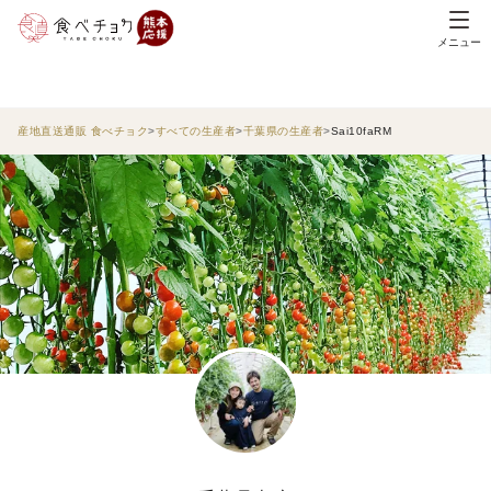
メニュー
産地直送通販 食べチョク
すべての生産者
千葉県の生産者
Sai10faRM