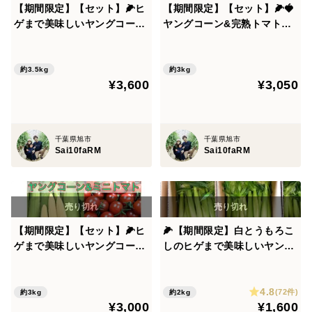
【期間限定】【セット】🌽ヒ
【期間限定】【セット】🌽🍓
ゲまで美味しいヤングコーン
ヤングコーン&完熟トマトベ
25本&完熟ミニトマト1.5kg
リー食べ比べセット1kg🌽🍅
セット🍅
約3.5kg
約3kg
¥3,600
¥3,050
千葉県旭市
千葉県旭市
Sai10faRM
Sai10faRM
【期間限定】【セット】🌽ヒ
🌽【期間限定】白とうもろこ
ゲまで美味しいヤングコーン
しのヒゲまで美味しいヤング
25本&完熟ミニトマト1kgセ
コーン25本 🌽
ット🍅
4.8
(72件)
約3kg
約2kg
¥3,000
¥1,600