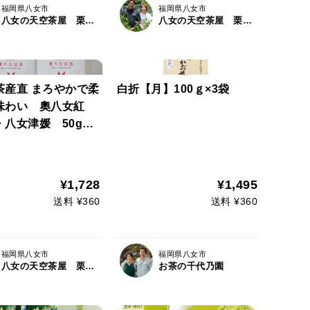
福岡県八女市
福岡県八女市
八女の天空茶屋 栗原製茶
八女の天空茶屋 栗原製茶
茶産直 まろやかで柔
白折【月】100ｇ×3袋
味わい 奧八女紅
八女津媛 50g2
ト
¥1,728
¥1,495
送料 ¥360
送料 ¥360
福岡県八女市
福岡県八女市
八女の天空茶屋 栗原製茶
お茶の千代乃園