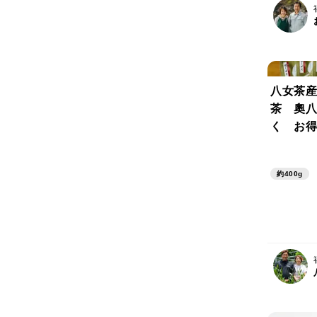
八女茶産直 旨味と
茶 奧八
く お得
ト
約400g