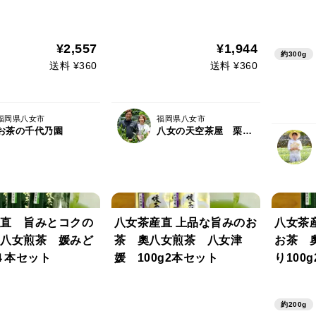
日本茶
¥2,557
¥1,944
約300g
送料 ¥360
送料 ¥360
福岡県八女市
福岡県八女市
お茶の千代乃園
八女の天空茶屋 栗原製茶
直 旨みとコクの
八女茶産直 上品な旨みのお
八女茶
八女煎茶 媛みど
茶 奧八女煎茶 八女津
お茶 
g４本セット
媛 100g2本セット
り100
約200g