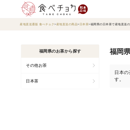
産地直送通販 食べチョク
産地直送の商品
日本茶
福岡県の日本茶で産地直送の
福岡県
福岡県のお茶から探す
その他お茶
日本の
す。
日本茶