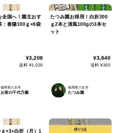
を全国へ！園主おす
たつみ園お得用！白折300
：春陽100ｇ×6袋
ｇ2本と清風100gの3本セ
ット
¥3,208
¥3,640
送料 ¥1,026
送料 ¥360
福岡県八女市
福岡県八女市
お茶の千代乃園
たつみ園
0ｇ×3+白折（月）1