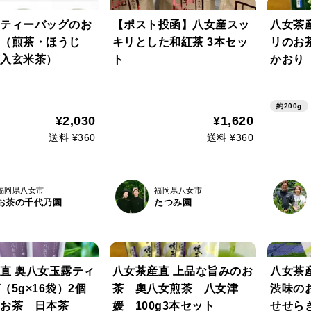
ティーバッグのお
【ポスト投函】八女産スッ
八女茶
（煎茶・ほうじ
キリとした和紅茶 3本セッ
リのお
入玄米茶）
ト
かおり 
約200g
¥2,030
¥1,620
送料 ¥360
送料 ¥360
福岡県八女市
福岡県八女市
お茶の千代乃園
たつみ園
直 奥八女玉露ティ
八女茶産直 上品な旨みのお
八女茶
（5g×16袋）2個
茶 奧八女煎茶 八女津
渋味の
お茶 日本茶
媛 100g3本セット
せせらぎ