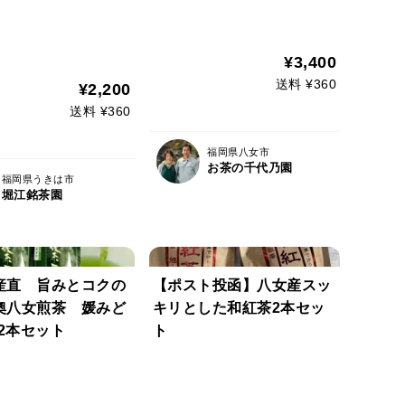
¥3,400
送料 ¥360
¥2,200
送料 ¥360
福岡県八女市
お茶の千代乃園
福岡県うきは市
堀江銘茶園
産直 旨みとコクの
【ポスト投函】八女産スッ
奧八女煎茶 媛みど
キリとした和紅茶2本セッ
g2本セット
ト