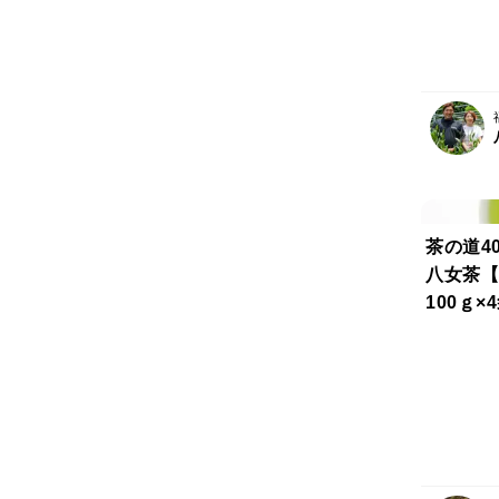
茶の道4
八女茶【
100ｇ
トでお届