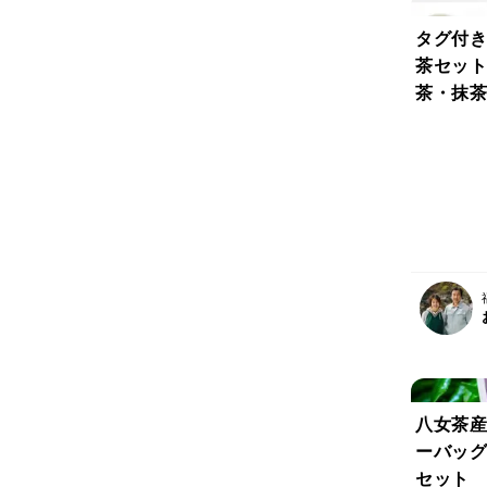
タグ付き
茶セット
茶・抹茶
八女茶産
ーバッグ
セット 