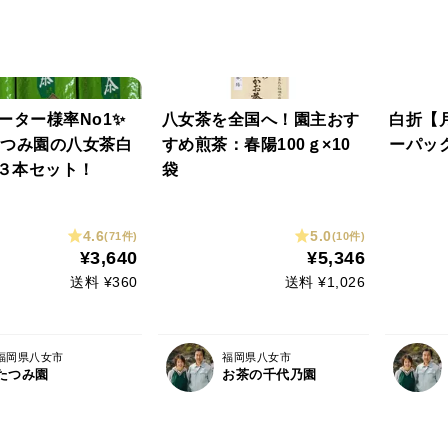
ーター様率No1✨
八女茶を全国へ！園主おす
白折【月
つみ園の八女茶白
すめ煎茶：春陽100ｇ×10
ーパッ
ｇ３本セット！
袋
4.6
5.0
(71件)
(10件)
¥3,640
¥5,346
送料 ¥360
送料 ¥1,026
福岡県八女市
福岡県八女市
たつみ園
お茶の千代乃園