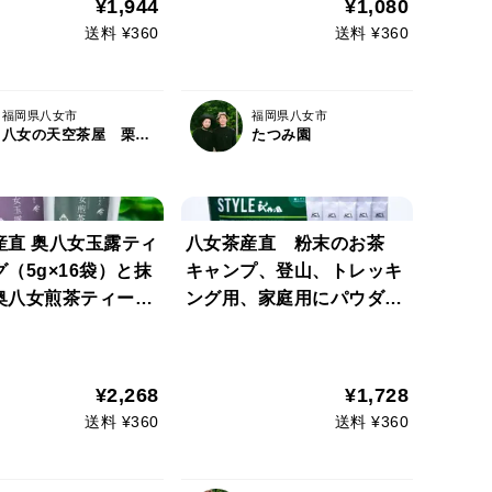
¥1,944
¥1,080
送料 ¥360
送料 ¥360
福岡県八女市
福岡県八女市
八女の天空茶屋 栗原製茶
たつみ園
産直 奥八女玉露ティ
八女茶産直 粉末のお茶
（5g×16袋）と抹
キャンプ、登山、トレッキ
奥八女煎茶ティーバ
ング用、家庭用にパウダー
１個づつ
緑茶（粉末緑茶）スティッ
ク タイプ CAMP TEA STY
LE 煎茶（媛しずく）ステ
¥2,268
¥1,728
ィック 0.8g×20袋 2個セ
送料 ¥360
送料 ¥360
ット