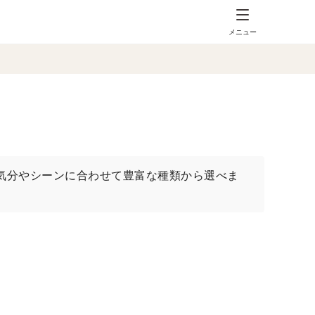
メニュー
気分やシーンに合わせて豊富な種類から選べま