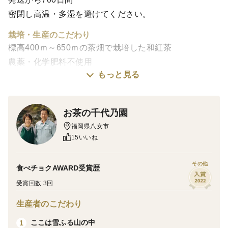
密閉し高温・多湿を避けてください。
栽培・生産のこだわり
標高400ｍ～650ｍの茶畑で栽培した和紅茶
農薬・化学肥料不使用
もっと見る
産地の特徴
高級茶の産地、福岡県八女の山間部
お茶の千代乃園
福岡県八女市
品種の特徴
15いいね
やぶきた：さわやかな烏龍茶のような香りと旨味のある
紅茶
その他
食べチョクAWARD受賞歴
べにふうき：しっかりとした味わいと高い香りの紅茶
受賞回数 3回
生産者のこだわり
ここは雪ふる山の中
1