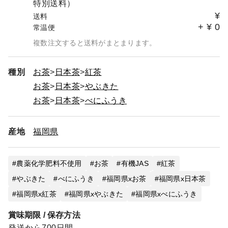
特別送料）
¥
送料
+
¥
0
常温便
複数注文すると送料がまとまります。
種別
お茶
日本茶
紅茶
お茶
日本茶
やぶきた
お茶
日本茶
べにふうき
産地
福岡県
農薬化学肥料不使用
お茶
有機JAS
紅茶
やぶきた
べにふうき
福岡県xお茶
福岡県x日本茶
福岡県x紅茶
福岡県xやぶきた
福岡県xべにふうき
賞味期限 / 保存方法
発送から700日間