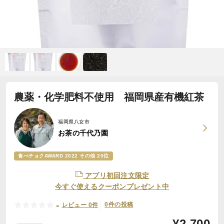
農薬・化学肥料不使用 福岡県産有機紅茶
福岡県八女市
お茶の千代乃園
食べチョクAWARD 2022 その他 20位
アプリ初回注文限定
今すぐ使えるクーポンプレゼント中
-
0件の投稿
レビュー 0件
¥
2,700