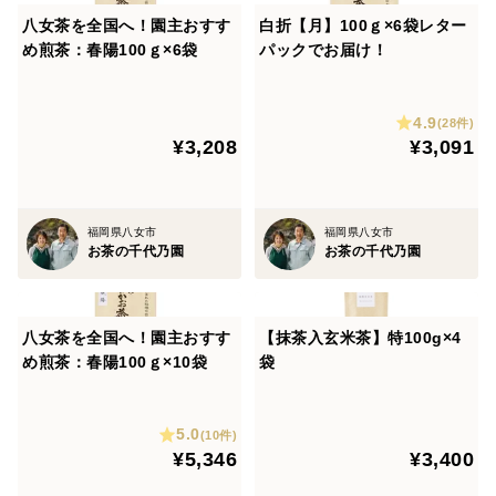
八女茶を全国へ！園主おすす
白折【月】100ｇ×6袋レター
め煎茶：春陽100ｇ×6袋
パックでお届け！
4.9
(28件)
¥3,208
¥3,091
福岡県八女市
福岡県八女市
お茶の千代乃園
お茶の千代乃園
八女茶を全国へ！園主おすす
【抹茶入玄米茶】特100g×4
め煎茶：春陽100ｇ×10袋
袋
5.0
(10件)
¥5,346
¥3,400