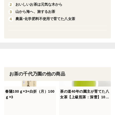
おいしいお茶は元気な木から
2
山から海へ、旅するお茶
3
農薬･化学肥料不使用で育てた八女茶
4
お茶の千代乃園の他の商品
春陽100ｇ×3+白折（月）100
茶の道40年の園主が育てた八
ｇ×3
女茶【上級煎茶：深雪】100
ｇ×4袋 クリックポストでお
届け！