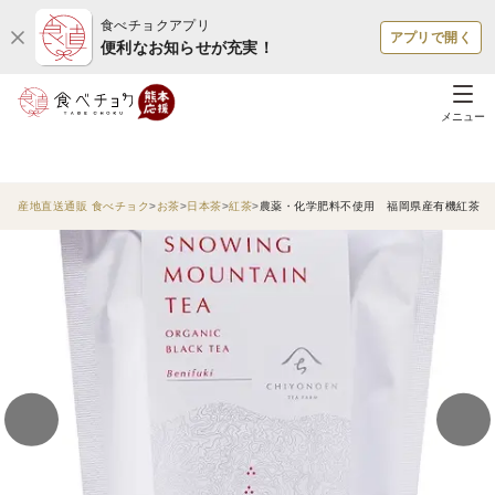
食べチョクアプリ
アプリで開く
便利なお知らせが充実！
メニュー
産地直送通販 食べチョク
お茶
日本茶
紅茶
農薬・化学肥料不使用 福岡県産有機紅茶