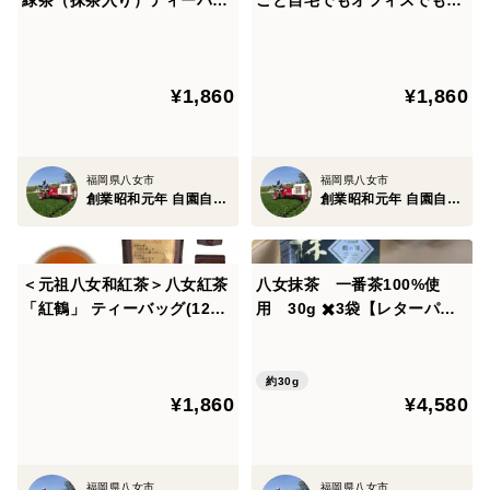
緑茶（抹茶入り）ティーバッ
ごと自宅でもオフィスでもお
八女地域は、最適な雨量と内陸性気候の寒暖差等、美味
グ(240g [80g×3袋])
湯で溶かすだけ～(120g [40g
しいお茶を栽培するのに適した中山間地域を中心に茶葉
×3袋])【レターパックライ
の栽培が行われている為、他産地に比べて生産量が少な
ト】
¥1,860
¥1,860
いですが、全国茶品評会の玉露部門において20年以上連
続で産地賞を受賞するなど今では、高級茶の名産地とし
て高い評価を得ています。
福岡県八女市
福岡県八女市
創業昭和元年 自園自製 八女の鶴製茶園
創業昭和元年 自園自製 八女の鶴製茶園
＜発送・同梱について＞
発送方法は日本郵政（ゆうパケット・定形外・レター
パック等）での発送になりますのでご了承ください。複
＜元祖八女和紅茶＞八女紅茶
八女抹茶 一番茶100%使
「紅鶴」 ティーバッグ(120g
用 30g ✖️3袋【レターパッ
数購入や他のお茶との同梱はできません。
[20パック×3袋])
ク等で発送】
約30g
¥1,860
¥4,580
福岡県八女市
福岡県八女市