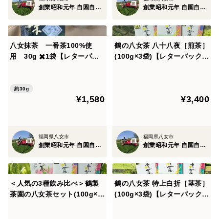
創業昭和元年 自園自製 八女の鶴製茶園
創業昭和元年 自園自製 八女の鶴製茶園
八女抹茶 一番茶100%使
鶴の八女茶 八十八夜［煎茶］
用 30g ✖️1袋【レターパッ
(100g×3袋)【レターパックラ
ク等で発送】
イト】
約30g
¥1,580
¥3,400
福岡県八女市
福岡県八女市
創業昭和元年 自園自製 八女の鶴製茶園
創業昭和元年 自園自製 八女の鶴製茶園
＜人気の3種飲み比べ＞鶴製
鶴の八女茶 特上白折［茎茶］
茶園の八女茶セット(100g×3
(100g×3袋)【レターパックラ
袋)【レターパックライト】
イト】