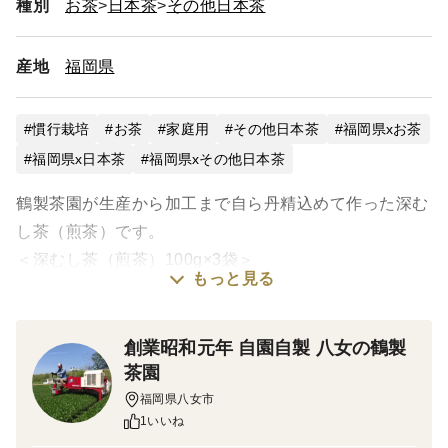
種別
お茶
日本茶
その他日本茶
産地
福岡県
慣行栽培
お茶
家庭用
その他日本茶
福岡県xお茶
福岡県x日本茶
福岡県xその他日本茶
鶴製茶園が生産から加工まで自ら丹精込めて作った深む
し茶（煎茶）です。
＜深むし茶（煎茶）100g×3袋＞
もっと見る
普通煎茶よりも蒸し時間を長くした煎茶で、水色は濃
く、味はよりまろやかでコクがあります。
創業昭和元年 自園自製 八女の鶴製
＜生産地・加工地＞
茶園
福岡県八女市立花町
福岡県八女市
1いいね