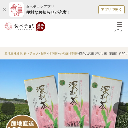
食べチョクアプリ
アプリで開く
便利なお知らせが充実！
メニュー
産地直送通販 食べチョク
お茶
日本茶
その他日本茶
鶴の八女茶 深むし茶［煎茶］(100