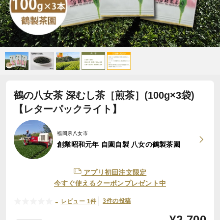
鶴の八女茶 深むし茶［煎茶］(100g×3袋)
【レターパックライト】
福岡県八女市
創業昭和元年 自園自製 八女の鶴製茶園
アプリ初回注文限定
今すぐ使えるクーポンプレゼント中
-
3件の投稿
レビュー 1件
¥
2,700