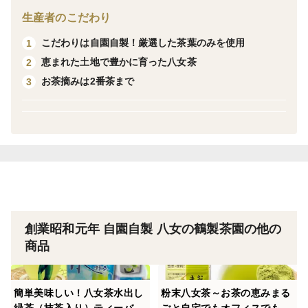
【お茶の淹れ方】
生産者のこだわり
1人あたり2〜3g（ティースプーン1杯）:5人で10g
こだわりは自園自製！厳選した茶葉のみを使用
1
湯の量 1人あたり80cc（湯呑み8分目）、抽出温度は70
恵まれた土地で豊かに育った八女茶
2
度
お茶摘みは2番茶まで
3
抽出時間は1分がおすすめですがお好みで調整してくだ
さい。
道の駅、物産館のほか八女市ふるさと納税の人気返礼品
となっておりますので、是非お試しください。
＜栽培のこだわり＞
日本茶インストラクターを持ち茶審査技術有段者である
創業昭和元年 自園自製 八女の鶴製茶園の他の
茶師、健太朗が栽培から仕上げまでの全てを自らの手で
商品
仕上げ、厳選した茶葉のみを使用しています。
簡単美味しい！八女茶水出し
粉末八女茶～お茶の恵みまる
＜産地の特徴＞