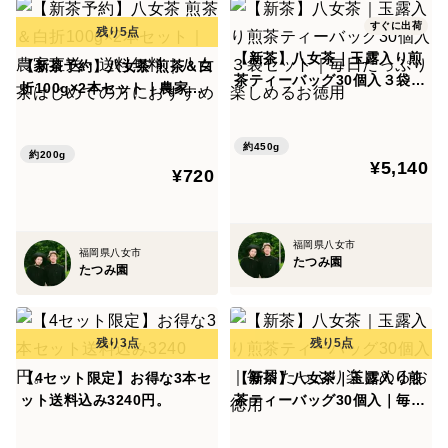
すぐに出荷
【新茶】八女茶｜玉露入り煎
【新茶予約】八女茶 煎茶＆白
茶ティーバッグ30個入３袋セ
折100g×2本セット｜農家直
ット｜毎日たっぷり楽しめる
送・送料無料｜八女茶はじめ
お徳用
ての方におすすめ
約450g
約200g
¥5,140
¥720
福岡県八女市
福岡県八女市
たつみ園
たつみ園
【4セット限定】お得な3本セ
【新茶】八女茶｜玉露入り煎
ット送料込み3240円。
茶ティーバッグ30個入｜毎日
たっぷり楽しめるお徳用