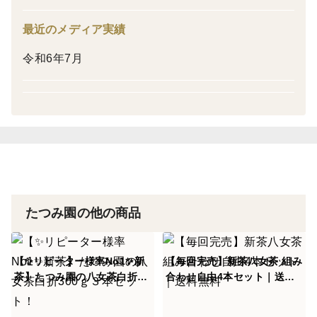
☆一度飲んだら他のお茶には変えれない！！！！
☆皆様から何年もリピートして購入していただいてる商
最近のメディア実績
品になります。
令和6年7月
ーーーーーーーーーーーーーーーーーーーー
家庭用には勿論手土産にも人気の商品です。
【八女の八女の山間で露地栽培】
私たちは安心安全なお茶をお届けするために生産から加
工までのほとんどを自らの手で行っております。
八女地方の気候、風土が生みだした味や香り、色こそが
たつみ園の他の商品
八カ茶の特徴だと考え大限の米をたっぷり浴びた茶葉の
栽培を行っております！
【こだわりの深蒸し製法】
【✨リピーター様率No1✨新
【毎回完売】新茶八女茶 組み
茶】たつみ園の八女茶白折30
合わせ自由4本セット｜送料
お茶はじっくりと時間をかけ深蒸しすることで渋みが減
0ｇ３本セット！
無料
リコクがあり甘みのあるまろやかな味わいになります。