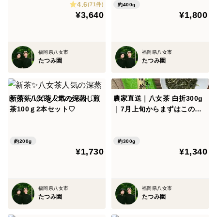
長時間蒸すため多少葉が砕けますので、一見粉状の部分
4.6
(71件)
約400g
¥3,640
¥1,800
が多く見えますが、実はこの部分が若芽の1番おいしい
部分ですᵕ̈*
【産地の特徴】
福岡県八女市
福岡県八女市
お茶の栽培に最適とされている標高200mの山間にあり
たつみ園
たつみ園
ます。
八女市上陽町、星野村
＜品種など＞
新茶✨八女茶人気の深蒸し煎
農家直送｜八女茶 白折300g
茶100ｇ2本セット♡
｜7月上旬からまずはこの一
杯から
やぶきた
約200g
約300g
≣≣≣≣≣≣≣≣≣≣≣≣≣≣≣≣≣≣≣≣≣≣≣≣≣≣≣≣≣
¥1,730
¥1,340
賞味期限 出荷から半年以上
福岡県八女市
福岡県八女市
たつみ園
たつみ園
メール便ポスト投函。