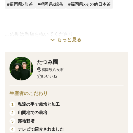
福岡県x煎茶
福岡県x緑茶
福岡県xその他日本茶
この度は当店を覗いてくださり
もっと見る
ありがとうございます😊
当店の八女茶100%の新茶の香り、味をぜひお楽しみい
たつみ園
ただけたら嬉しいです。
福岡県八女市
𓂃◌𓈒𓐍𓂃◌𓈒𓐍𓂃◌𓈒𓐍𓂃◌𓈒𓐍𓂃◌𓈒𓐍𓂃◌𓈒𓐍
16いいね
＜味＞
当店の看板商品。清風(せいふう)
生産者のこだわり
コクのあるまろやかな味わいです。
私達の手で栽培と加工
1
3.4煎目もお楽しみいただけます。
山間地での栽培
2
ーーーーーーーーーーーーーーーーーーーー
露地栽培
3
☆毎日飲んでも飽きがこない飲み応えとコク。
テレビで紹介されました
4