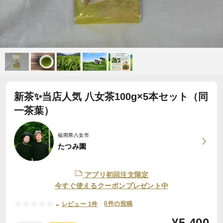
新茶✨当店人気 八女茶100g×5本セット（同
一茶葉）
福岡県八女市
たつみ園
アプリ初回注文限定
今すぐ使えるクーポンプレゼント中
-
0件の投稿
レビュー 1件
¥
5,400