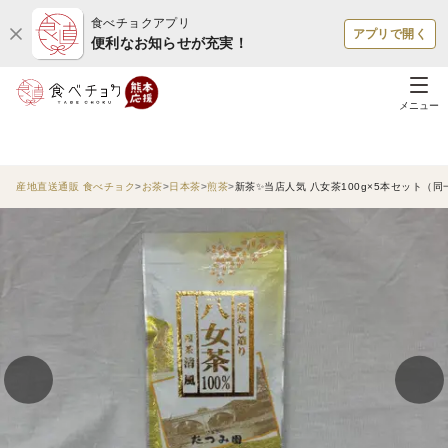
食べチョクアプリ
アプリで開く
便利なお知らせが充実！
メニュー
産地直送通販 食べチョク
お茶
日本茶
煎茶
新茶✨当店人気 八女茶100g×5本セット（同