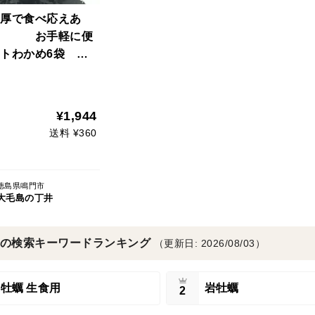
厚で食べ応えあ
 お手軽に便
ットわかめ6袋
有名な『鳴門のう
の近くで育ちまし
¥1,944
送料 ¥360
徳島県鳴門市
大毛島の丁井
の検索キーワードランキング
（更新日: 2026/08/03）
牡蠣 生食用
岩牡蠣
2