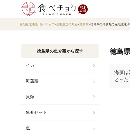
産地直送通販 食べチョク
産地直送の商品
海藻類
徳島県の海藻類で産地直送の
徳島県
徳島県の魚介類から探す
イカ
海藻は
とった
海藻類
貝類
魚介セット
魚