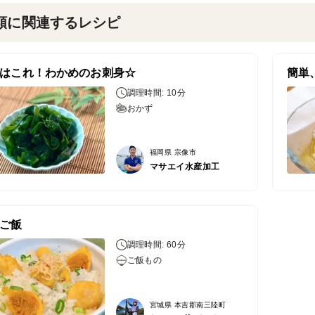
類に関連するレシピ
はこれ！わかめのお刺身☆
簡単
調理時間: 10分
おかず
福岡県 宗像市
マサエイ水産加工
ご飯
調理時間: 60分
ご飯もの
宮城県 本吉郡南三陸町