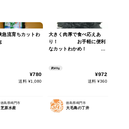
峡急流育ちカットわ
大きく肉厚で食べ応えあ
ｇ
り！ お手軽に便利
なカットわかめ！ 観
光で有名な『鳴門のうずし
お』の近くで育ちました。
約40g
３袋入り
¥780
¥972
送料 ¥1,080
送料 ¥360
徳島県鳴門市
徳島県鳴門市
芝原水産
大毛島の丁井