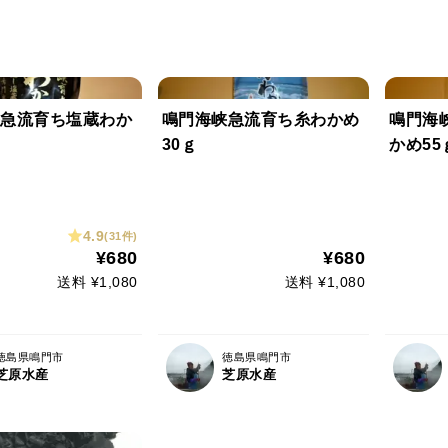
急流育ち塩蔵わか
鳴門海峡急流育ち糸わかめ
鳴門海
30ｇ
かめ55
4.9
(31件)
¥680
¥680
送料 ¥1,080
送料 ¥1,080
徳島県鳴門市
徳島県鳴門市
芝原水産
芝原水産