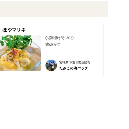
、ほやマリネ
調理時間: 30分
おかず
宮城県 本吉郡南三陸町
たみこの海パック