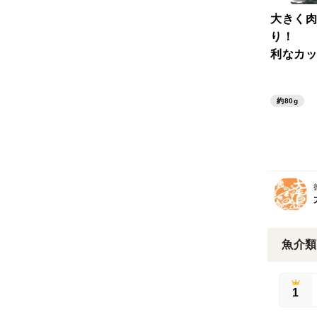
大きく肉
り！
利なカ
観光で
ずしお』
約80g
た。
魚介類
1