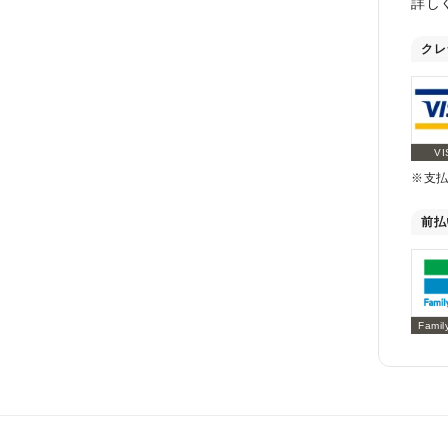
詳し
クレ
VI
※支
前払
Famil