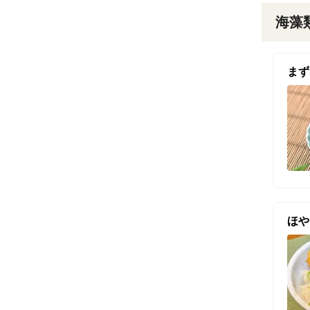
海藻
まず
ほや