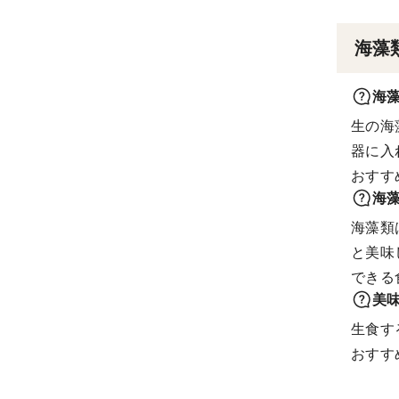
海藻
海
生の海
器に入
おすす
海
海藻類
と美味
できる
美
生食す
おすす