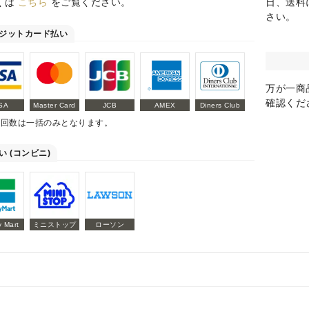
くは
こちら
をご覧ください。
日、送料
さい。
ジットカード払い
万が一商
確認くだ
SA
Master Card
JCB
AMEX
Diners Club
払回数は一括のみとなります。
い (コンビニ)
y Mart
ミニストップ
ローソン