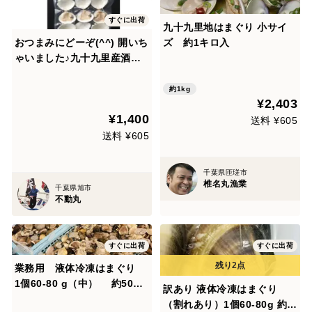
すぐに出荷
九十九里地はまぐり 小サイ
おつまみにどーぞ(^^) 開いち
ズ 約1キロ入
ゃいました♪九十九里産酒蒸
し蛤(冷凍) 《千葉ブランド水
産物認定品》 九十九里産蛤3
約1kg
¥2,403
00g/６～７個
¥1,400
送料 ¥605
送料 ¥605
千葉県匝瑳市
椎名丸漁業
千葉県旭市
不動丸
すぐに出荷
すぐに出荷
業務用 液体冷凍はまぐり
1個60-80 g（中） 約500g
訳あり 液体冷凍はまぐり
×18パック
（割れあり）1個60-80g 約5