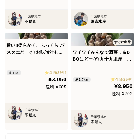
千葉県旭市
千葉県旭市
不動丸
治吉水産
すぐに出荷
旨い‼️柔らかく、ふっくら パ
スタにどーぞ♪お味噌汁も美
ワイワイみんなで酒蒸し＆B
味しいですよ(^^) 千葉県産地
BQにどーぞ♪九十九里産 活
蛤 小サイズ1kg位入り /1
けはまぐり３kg(35～55個
4.9
7〜25個位入り
位)
(33件)
約1kg
¥3,050
4.8
(25件)
約2.7kg
¥8,950
送料 ¥605
送料 ¥702
千葉県旭市
不動丸
千葉県旭市
不動丸