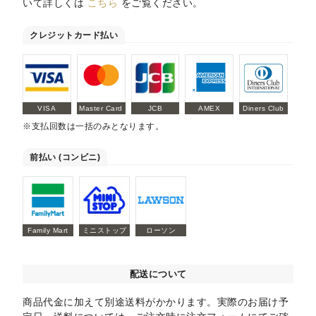
いて詳しくは
こちら
をご覧ください。
クレジットカード払い
VISA
Master Card
JCB
AMEX
Diners Club
※支払回数は一括のみとなります。
前払い (コンビニ)
Family Mart
ミニストップ
ローソン
配送について
商品代金に加えて別途送料がかかります。実際のお届け予