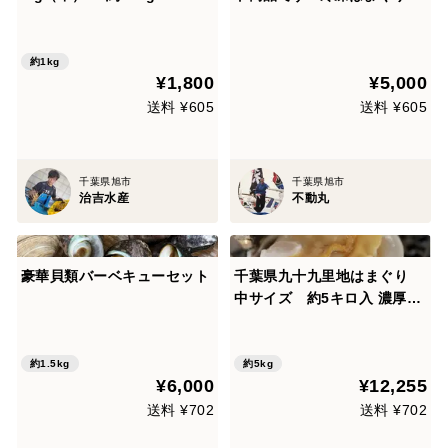
ク
め合わせセット
約1kg
¥1,800
¥5,000
送料 ¥605
送料 ¥605
千葉県旭市
千葉県旭市
治吉水産
不動丸
豪華貝類バーベキューセット
千葉県九十九里地はまぐり
中サイズ 約5キロ入 濃厚な
味で鍋や焼きはまぐり、酒蒸
しに最適です。
約1.5kg
約5kg
¥6,000
¥12,255
送料 ¥702
送料 ¥702