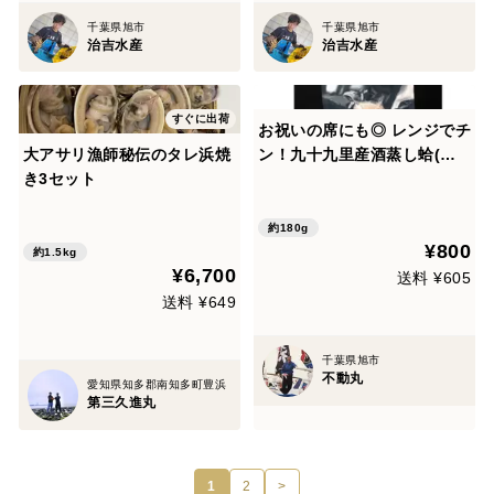
千葉県旭市
千葉県旭市
治吉水産
治吉水産
すぐに出荷
お祝いの席にも◎ レンジでチ
大アサリ漁師秘伝のタレ浜焼
ン！九十九里産酒蒸し蛤(冷
き3セット
凍) 《千葉ブランド水産物認
定品》 九十九里産蛤175～20
0g/3個
約180g
¥800
約1.5kg
¥6,700
送料 ¥605
送料 ¥649
千葉県旭市
不動丸
愛知県知多郡南知多町豊浜
第三久進丸
1
2
>