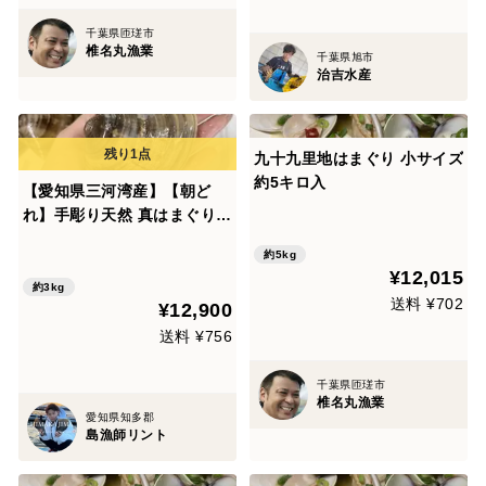
千葉県匝瑳市
椎名丸漁業
千葉県旭市
治吉水産
九十九里地はまぐり 小サイズ
約5キロ入
【愛知県三河湾産】【朝ど
れ】手彫り天然 真はまぐり
別格の味活で届く感動 特大1
約5kg
30-160g3Kg お歳暮 鍋，煮
¥12,015
蛤，焼蛤，酒蒸しがオススメ
約3kg
送料 ¥702
¥12,900
お歳暮，ギフト，イベント、
BBQにおすすめ！
送料 ¥756
千葉県匝瑳市
椎名丸漁業
愛知県知多郡
島漁師リント