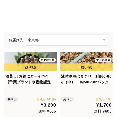
お届け先
すぐに出荷
すぐに出荷
酒蒸し♪お鍋にどーぞ(^^)
液体冷凍はまぐり 1個60-80
《千葉ブランド水産物認定
g（中） 約500g×2パック
品》 九十九里産はまぐり（1
kg/10〜16個位）
4.8
5.0
(101件)
(8件)
約1kg
約1kg
¥3,200
¥1,700
送料 ¥605
送料 ¥605