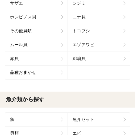
サザエ
シジミ
ホンビノス貝
ニナ貝
その他貝類
トコブシ
ムール貝
エゾアワビ
赤貝
緋扇貝
品種おまかせ
魚介類から探す
魚
魚介セット
貝類
エビ