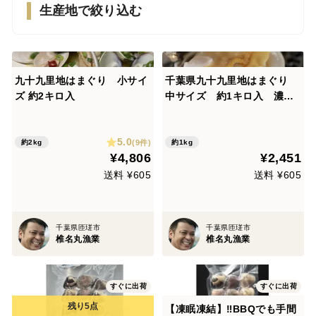
生産地で絞り込む
九十九里地はまぐり 小サイ
千葉県九十九里地はまぐり
ズ 約2キロ入
中サイズ 約1キロ入 濃厚
な味で鍋や焼きはまぐり、酒
蒸しに最適です。
5.0
(9件)
約2kg
約1kg
¥4,806
¥2,451
送料 ¥605
送料 ¥605
千葉県匝瑳市
千葉県匝瑳市
椎名丸漁業
椎名丸漁業
すぐに出荷
すぐに出荷
【凍眠凍結】‼️BBQでも手間