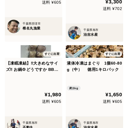
¥3,300
送料 ¥605
送料 ¥702
千葉県匝瑳市
椎名丸漁業
千葉県旭市
治吉水産
すぐに出荷
すぐに出荷
【凍眠凍結】‼️大きめなサイ
液体冷凍はまぐり 1個60-80
ズ‼️ お鍋🍲どうですか BBQ
g（中） 徳用1キロパック
でも手間いらず(^^) －30℃
リキッド凍結蛤 《千葉ブラン
ド水産物認定品》 九十九里産
約1kg
¥1,980
¥1,650
生蛤500g/5〜6個
送料 ¥605
送料 ¥605
千葉県旭市
千葉県旭市
不動丸
治吉水産