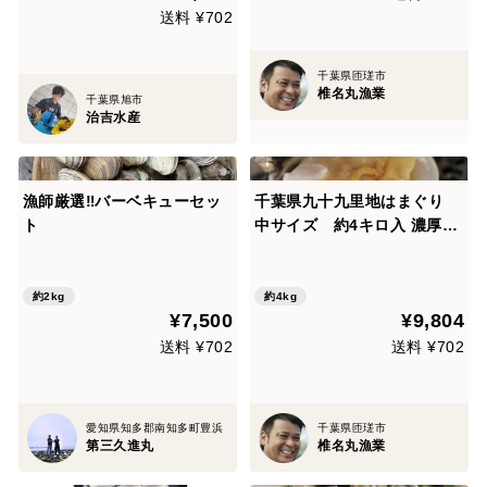
送料 ¥702
千葉県匝瑳市
椎名丸漁業
千葉県旭市
治吉水産
漁師厳選‼️バーベキューセッ
千葉県九十九里地はまぐり
ト
中サイズ 約4キロ入 濃厚な
味で鍋や焼きはまぐり、酒蒸
しに最適です。
約2kg
約4kg
¥7,500
¥9,804
送料 ¥702
送料 ¥702
愛知県知多郡南知多町豊浜
千葉県匝瑳市
第三久進丸
椎名丸漁業