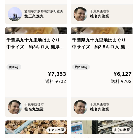
愛知県知多郡南知多町豊浜
千葉県匝瑳市
第三久進丸
椎名丸漁業
千葉県九十九里地はまぐり
千葉県九十九里地はまぐり
中サイズ 約3キロ入 濃厚な
中サイズ 約2.5キロ入 濃厚
味で鍋や焼きはまぐり、酒蒸
な味で鍋や焼きはまぐり、酒
しに最適です。
蒸しに最適です。
約3kg
約2.5kg
¥7,353
¥6,127
送料 ¥702
送料 ¥702
千葉県匝瑳市
千葉県匝瑳市
椎名丸漁業
椎名丸漁業
すぐに出荷
すぐに出荷