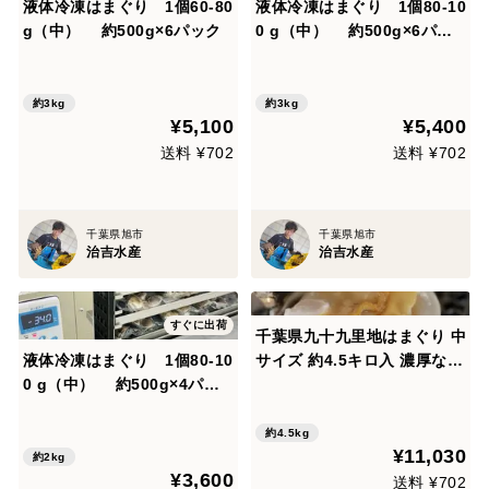
液体冷凍はまぐり 1個60-80
液体冷凍はまぐり 1個80-10
g（中） 約500g×6パック
0 g（中） 約500g×6パッ
ク
約3kg
約3kg
¥5,100
¥5,400
送料 ¥702
送料 ¥702
千葉県旭市
千葉県旭市
治吉水産
治吉水産
すぐに出荷
千葉県九十九里地はまぐり 中
液体冷凍はまぐり 1個80-10
サイズ 約4.5キロ入 濃厚な味
0 g（中） 約500g×4パッ
で鍋や焼きはまぐり、酒蒸し
ク
に最適です。
約4.5kg
¥11,030
約2kg
¥3,600
送料 ¥702