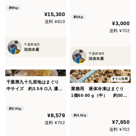
00g×4パック
約9kg
¥15,300
約2kg
送料 ¥810
¥3,000
送料 ¥702
千葉県旭市
治吉水産
千葉県旭市
治吉水産
すぐに出荷
千葉県九十九里地はまぐり
中サイズ 約3.5キロ入 濃厚
業務用 液体冷凍はまぐり
な味で鍋や焼きはまぐり、酒
1個60-80 g（中） 約500g
蒸しに最適です。
×9パック
約3.5kg
¥8,579
約4.5kg
¥7,650
送料 ¥702
送料 ¥702