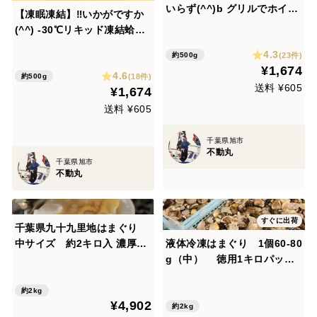
いらず(^^)b グリルでホイル
【凍眠凍結】‼️いかがですか
焼きも旨〜い♪ -30℃リキッド
(^^) -30℃リキッド凍結蛤
凍結蛤 《千葉ブランド水産物
《千葉ブランド水産物認定
4.3
認定品》 九十九里産生蛤500
(23件)
約500g
品》 九十九里産生蛤500g/1
¥1,674
g/8〜11個
4.6
2〜16個
(18件)
約500g
送料 ¥605
¥1,674
送料 ¥605
千葉県旭市
不動丸
千葉県旭市
不動丸
すぐに出荷
千葉県九十九里地はまぐり
中サイズ 約2キロ入 濃厚な
液体冷凍はまぐり 1個60-80
味で鍋や焼きはまぐり、酒蒸
g（中） 徳用1キロパック×
しに最適です。
2
約2kg
¥4,902
約2kg