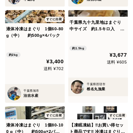
すぐに出荷
千葉県九十九里地はまぐり
液体冷凍はまぐり 1個60-80
中サイズ 約1.5キロ入 濃
g（中） 約500g×4パック
厚な味で鍋や焼きはまぐり、
酒蒸しに最適です。
約1.5kg
¥3,677
約2kg
¥3,400
送料 ¥605
送料 ¥702
千葉県匝瑳市
椎名丸漁業
千葉県旭市
治吉水産
すぐに出荷
すぐに出荷
液体冷凍はまぐり 1個80-10
【凍眠凍結】‼️お買い得セッ
0 g（中） 約500g×2パッ
ト商品です‼️ 冷凍はまぐり詰