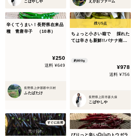
こばやしや
えがおファーム
辛くてうまい！長野県在来品
種 青唐辛子 （10本）
ちょっと小さい箱で 採れた
ては辛さも新鮮!!バナナ南蛮
だらけ箱一杯セット!!(サイズ
60)
¥250
約800g
送料 ¥649
¥978
送料 ¥756
長野県上伊那郡中川村
ふたばたけ
長野県上田市蒼久保
こばやしや
すぐに出荷
ぴりっと辛い◎山のトウガラ