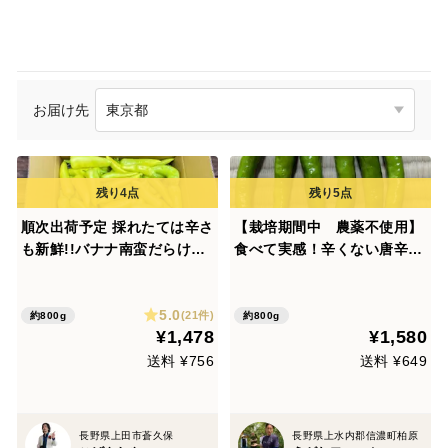
お届け先
順次出荷予定 採れたては辛さ
【栽培期間中 農薬不使用】
も新鮮!!バナナ南蛮だらけ箱
食べて実感！辛くない唐辛子
一杯セット!!(サイズ80)河原
「伏見甘長唐辛子」（60サイ
育ちの凶暴辛味。幻のバナナ
ズの箱に入るだけ！）
5.0
南蛮
(21件)
約800g
約800g
¥1,478
¥1,580
送料 ¥756
送料 ¥649
長野県上田市蒼久保
長野県上水内郡信濃町柏原