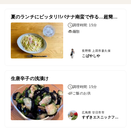
夏のランチにピッタリ!!バナナ南蛮で作る…超簡単ペペロンチーノ
調理時間: 15分
麺類
長野県 上田市蒼久保
こばやしや
生唐辛子の浅漬け
調理時間: 15分
ご飯のお供
広島県 廿日市市
すずきエスニックファーム