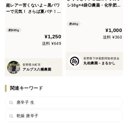
超レアー苦くないよ～黒パワ
シ10g×4袋◎農薬・化学肥料
ーで元気！ さらば夏バテ！黒
不使用
シシトウ500ｇ～農薬/化学肥
料・不使用
約40g
¥1,000
約500g
¥1,250
送料 ¥360
送料 ¥649
長野県下伊那郡阿智村浪合
丸柏農園－まるかし
長野県大町市
アルプス八幡農園
関連キーワード
唐辛子 生
乾燥 唐辛子