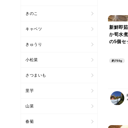
きのこ
新鮮即茹
キャベツ
か筍水煮
の5個セ
きゅうり
小松菜
約750g
さつまいも
里芋
山菜
春菊