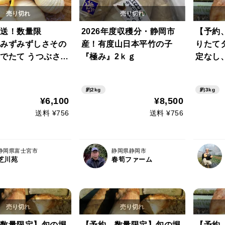
送！数量限
2026年度収穫分・静岡市
【予約
みずみずしさその
産！有度山日本平竹の子
りたてタ
でたて うつぶさの
『極み』2ｋｇ
定なし、
Kg以上）
約2kg
約3kg
¥6,100
¥8,500
送料 ¥756
送料 ¥756
静岡県富士宮市
静岡県静岡市
芝川苑
春筍ファーム
数量限定】旬の堀
【予約、数量限定】旬の堀
【予約