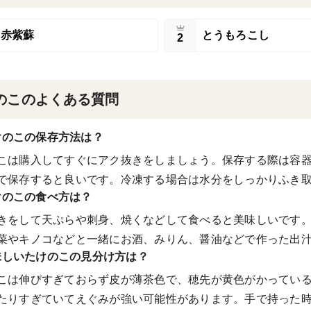
赤紫蘇
とうもろこし
2
のこのよくある質問
けのこの保存方法は？
こは購入してすぐにアク抜きをしましょう。保存する際は容
で保存すると良いです。冷凍する場合は水分をしっかりふき
けのこの食べ方は？
きをして天ぷらや刺身、焼くなどして食べると美味しいです
菜やキノコなどと一緒にお酒、みりん、醤油などで作った出
味しいたけのこの見分け方は？
こは伸びすぎておらず皮が薄茶色で、穂先が黄色がかってい
たりすぎていてえぐみが強い可能性があります。手で持った