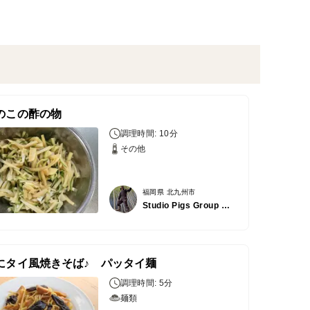
のこの酢の物
調理時間: 10分
その他
福岡県 北九州市
Studio Pigs Group 筍菜
にタイ風焼きそば♪ パッタイ麺
調理時間: 5分
麺類