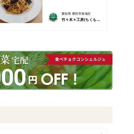
愛知県 豊田市旭地区
竹々木々工房(ちくもくこうぼう）