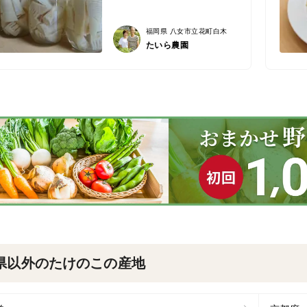
福岡県 八女市立花町白木
たいら農園
県以外のたけのこの産地