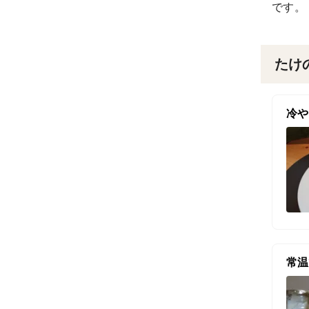
です。
たけ
冷や
常温