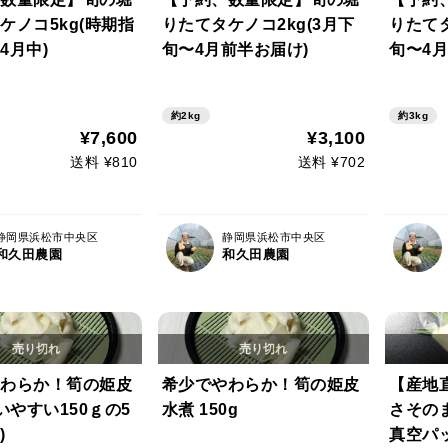
ケノコ5kg(時期指
りたてタケノコ2kg(3月下
りたてタ
4月中)
旬〜4月前半お届け)
旬〜4月
約2kg
約3kg
¥7,600
¥3,100
送料 ¥810
送料 ¥702
静岡県浜松市中央区
静岡県浜松市中央区
和久田農園
和久田農園
わらか！筍の姫皮
希少でやわらか！筍の姫皮
【産地
いやすい150ｇの5
水煮 150g
さその
)
真空パ