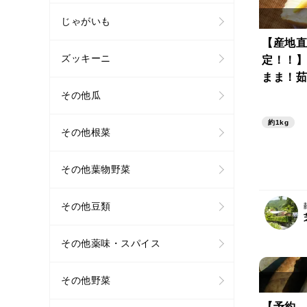
じゃがいも
【産地直
ズッキーニ
定！！】
まま！茹
筍 （1
その他瓜
約1kg
その他根菜
その他葉物野菜
その他豆類
その他薬味・スパイス
その他野菜
【予約、