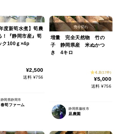
6年度新筍水煮】筍農
る！『静岡市産』筍
増量 完全天然物 竹の
ク100ｇ×4p
子 静岡県産 米ぬかつ
き 4キロ
¥2,500
4.8
(17件)
送料 ¥756
¥5,000
送料 ¥756
静岡県静岡市
春筍ファーム
静岡県藤枝市
凪農園