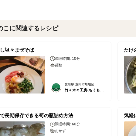
のこに関連するレシピ
し坦々まぜそば
たけ
調理時間: 10分
麺類
愛知県 豊田市旭地区
竹々木々工房(ちくもくこうぼう）
で長期保存できる筍の瓶詰め方法
気軽
調理時間: 60分
おかず