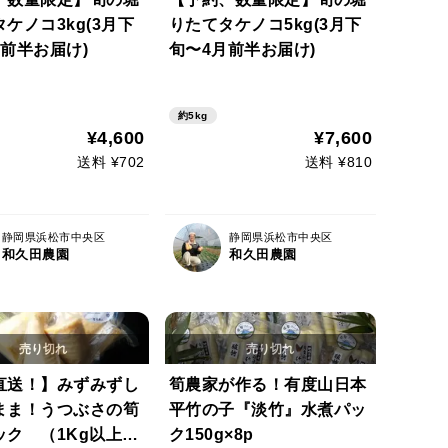
ケノコ3kg(3月下
りたてタケノコ5kg(3月下
前半お届け)
旬〜4月前半お届け)
約5kg
¥4,600
¥7,600
送料 ¥702
送料 ¥810
静岡県浜松市中央区
静岡県浜松市中央区
和久田農園
和久田農園
直送！】みずみずし
筍農家が作る！有度山日本
まま！うつぶさの筍
平竹の子『淡竹』水煮パッ
ック （1Kg以上）
ク150g×8p