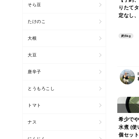
そら豆
りたてタ
定なし、
たけのこ
約5kg
大根
大豆
唐辛子
とうもろこし
トマト
希少でや
ナス
水煮 (使
個セット
にんじん