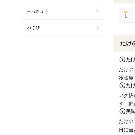
らっきょう
1
わさび
たけ
た
たけの
冷蔵庫
た
アク抜
す。野
美
たけの
日に当