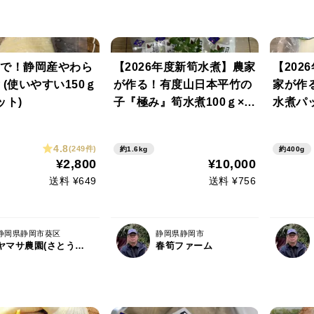
で！静岡産やわら
【2026年度新筍水煮】農家
【202
 (使いやすい150ｇ
が作る！有度山日本平竹の
家が作
ット)
子『極み』筍水煮100ｇ×1
水煮パッ
6パック
4.8
(249件)
約1.6kg
約400g
¥2,800
¥10,000
送料 ¥649
送料 ¥756
静岡県静岡市葵区
静岡県静岡市
ヤマサ農園(さとうさんち)
春筍ファーム