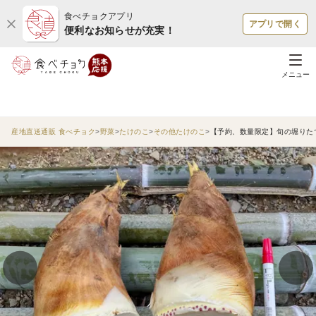
食べチョクアプリ
アプリで開く
便利なお知らせが充実！
メニュー
産地直送通販 食べチョク
野菜
たけのこ
その他たけのこ
【予約、数量限定】旬の堀りたて