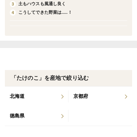
土もハウスも風通し良く
3
こうしてできた野菜は.....！
4
＜販売期間＞
3月下旬から17日までとなります。天然物ですので、天
候などの要因によって生えてくる量、堀り上げられる日
などが決まってきます。ですのでお届け日はご指定でき
ませんが事前にご希望日をメッセージで教えていただけ
ればなるべくその日に沿うよう努力いたします。その際
は希望日を複数指定していただけるとありがたいです
「たけのこ」を産地で絞り込む
（例：土曜、日曜や9日～12日など）。
もし収穫ペースが遅く、月の後半にずれ込むようでした
北海道
京都府
ら後半のお届けを打診させていただく場合があります。
徳島県
※事前に言っていただければ米ぬかもサービスでおつけ
します。
ただし通常栽培米での米ぬかです。農薬不使用、自然栽