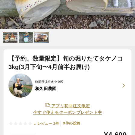
【予約、数量限定】旬の堀りたてタケノコ
3kg(3月下旬〜4月前半お届け)
静岡県浜松市中央区
和久田農園
アプリ初回注文限定
今すぐ使えるクーポンプレゼント中
-
9件の投稿
レビュー 2件
¥
4,600