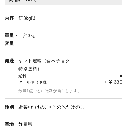
内容
筍3kg以上
重量・
約3kg
容量
発送
ヤマト運輸（食べチョク
特別送料）
¥
送料
+
¥
330
クール便（冷蔵）
数量1点ごとに送料が発生します。
種別
野菜
たけのこ
その他たけのこ
産地
静岡県