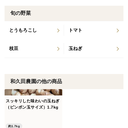
培のものではありません。
旬の野菜
筍は生ものですので、遠方や離島の方であまりに日数が
かかる場合、ご注文をお断りさせていただく場合がござ
とうもろこし
トマト
います。ご了承ください。
枝豆
玉ねぎ
和久田農園の他の商品
スッキリした味わいの玉ねぎ
（ピンポン玉サイズ）1.7kg
約1.7kg