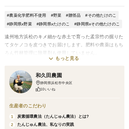
農薬化学肥料不使用
野菜
贈答品
その他たけのこ
静岡県x野菜
静岡県xたけのこ
静岡県xその他たけのこ
遠州地方浜松のキメ細かな赤土で育った孟宗竹の掘りた
てタケノコを皮つきでお届けします。肥料や農薬はもち
ろん竹林管理に除草剤も使用していません。
もっと見る
他の地区より少々遅れて旬が来ております。掘りたての
ずんぐり太ったタケノコの柔らかさ、淡い口どけの食感
和久田農園
をお楽しみください。鮮度を保つため、クール便対応と
静岡県浜松市中央区
させていただきます。
10いいね
＜大きさ＞
生産者のこだわり
炭素循環農法（たんじゅん農法）とは?
1
天然物につき大きさにばらつきがございます。1キロ前
たんじゅん農法、私なりの実践
2
後のものが多いです。