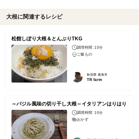
大根に関連するレシピ
松館しぼり大根＆とんぶりTKG
調理時間: 10分
ご飯もの
秋田県 鹿角市
TR farm
～バジル風味の切り干し大根～イタリアンはりはり
調理時間: 10分
おかず