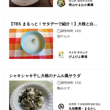
岡山県 備前市吉永町
岡山やまおか農園
【TBS まるっと！サタデーで紹介！】大根と白菜のポタージュ
調理時間: 19分
汁もの
埼玉県 東松山市
ぴよぴよ農場
シャキシャキ干し大根のナムル風サラダ
調理時間: 15分
おかず
長野県 下伊那郡阿智村浪合
丸柏農園－まるかし