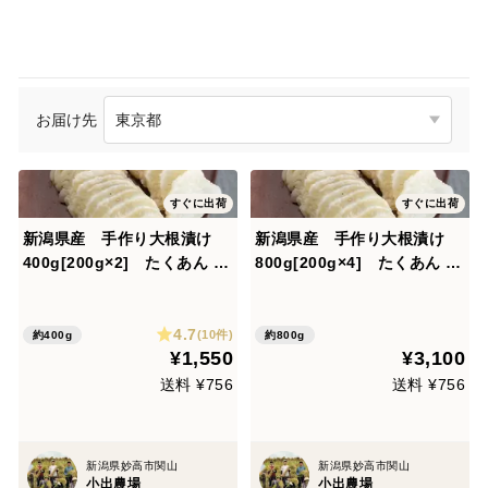
お届け先
すぐに出荷
すぐに出荷
新潟県産 手作り大根漬け
新潟県産 手作り大根漬け
400g[200g×2] たくあん 沢
800g[200g×4] たくあん 沢
庵 酢漬け (856)
庵 酢漬け (tukemono)
4.7
(10件)
約400g
約800g
¥1,550
¥3,100
送料 ¥756
送料 ¥756
新潟県妙高市関山
新潟県妙高市関山
小出農場
小出農場