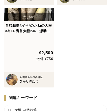
自然栽培ひかりのたねの大根
3キロ(青首大根2本、源助大
根2〜3本)
¥2,500
送料 ¥756
新潟県新潟市西蒲区
ひかりのたね
関連キーワード
大根 自然栽培