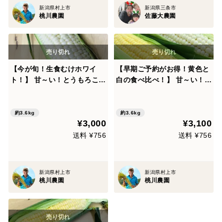
新潟県村上市
新潟県三条市
桃川農園
佐藤大農園
【今が旬！生食むけホワイ
【早期ご予約がお得！黄色と
ト！】 甘～い！とうもろこ
白の食べ比べ！】 甘～い！と
し！ 新潟県村上市産ピュアコ
うもろこし！ 新潟県村上市産
ーン12本セット！
スイートコーン12本セット！
約3.6kg
約3.6kg
¥3,000
¥3,100
送料 ¥756
送料 ¥756
新潟県村上市
新潟県村上市
桃川農園
桃川農園