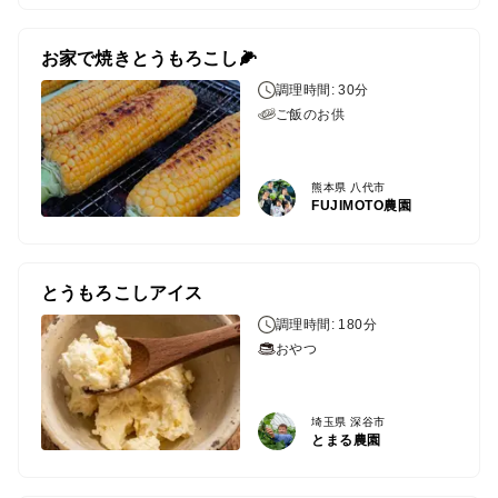
お家で焼きとうもろこし🌽
調理時間: 30分
ご飯のお供
熊本県 八代市
FUJIMOTO農園
とうもろこしアイス
調理時間: 180分
おやつ
埼玉県 深谷市
とまる農園