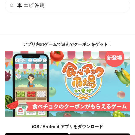
いように密閉するか、ジップロックで真空パックにして
車 エビ 沖縄
空気が入らないように密閉して下さい。）
⑤車海老は、気温5℃以下、15℃以上の環境の場合、仮
死状態若しくは死んでしまいます。
寒冷地（北海道、青森、北陸地方、東北地方など）は、
アプリ内のゲームで遊んでクーポンをゲット！
車海老が到着した際に凍結してしまう恐れがあります。
品質には問題ございません
必ず加熱調理してお召し上がり下さい。
【お召し上がり方法（良くお読み下さい）】
生きている車海老の場合、氷水に付けることで仮死状態
iOS / Android アプリをダウンロード
になりますので調理し易くなります。