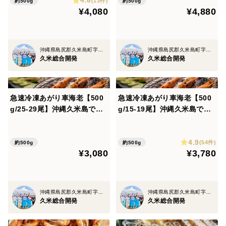
4.6
m】【加熱調理用】【専用化
【真空パック】【お刺身可】
(13件)
約500g
約500g
¥4,080
¥4,880
粧箱】【熨斗可※名入れ不
【専用化粧箱】【熨斗可※名
可】【ギフト】
入れ不可】【ギフト】
＊弊社の”活き車海老"は、おがくずを使用していない
為、開封した際におがくずが飛び散るような事はござい
沖縄県島尻郡久米島町字北原
沖縄県島尻郡久米島町字北原
ません。
久米総合開発
久米総合開発
＊熨斗が必要な場合、ご注文備考欄に【熨斗の種類】
【熨斗希望】とご入力下さい。
急速冷凍あがり車海老【500
急速冷凍あがり車海老【500
シール熨斗になりますので、大変申し訳ございません
g/25-29尾】沖縄久米島で育
g/15-19尾】沖縄久米島で育
った！！【沖縄久米島ブラン
った！！【沖縄久米島車海
がお名前の記入は行っておりません。
ド車海老】【中サイズ/約14c
老】【特大サイズ/約17cm】
4.9
m】【加熱調理用】【クール
【加熱調理用】【専用化粧
(54件)
約500g
約500g
¥3,080
¥3,780
便料金0円】
箱】【熨斗可※名入れ不可】
【ギフト】
【メディア、SNS等の掲載記事】
沖縄県島尻郡久米島町字北原
沖縄県島尻郡久米島町字北原
久米総合開発
久米総合開発
▶︎twitter ：
https://twitter.com/kumesou1976