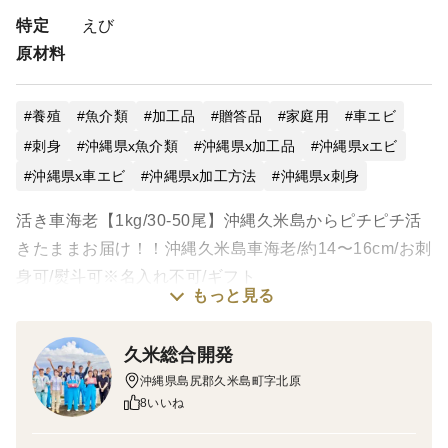
特定
えび
原材料
養殖
魚介類
加工品
贈答品
家庭用
車エビ
刺身
沖縄県x魚介類
沖縄県x加工品
沖縄県xエビ
沖縄県x車エビ
沖縄県x加工方法
沖縄県x刺身
活き車海老【1kg/30-50尾】沖縄久米島からピチピチ活
きたままお届け！！沖縄久米島車海老/約14〜16cm/お刺
身可/熨斗可※名入れ不可/ギフト
もっと見る
ご指定日に受け取れない場合、商品の品質は保証致しま
せんのでご注意ください。
久米総合開発
沖縄県島尻郡久米島町字北原
また、時間が経過するほど商品が劣化していくため、商
8いいね
品発送から4日目には廃棄処分となります。
※※お届け先の受取が不安な場合は、ぜひ、冷凍の「活