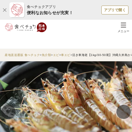
食べチョクアプリ
アプリで開く
便利なお知らせが充実！
メニュー
産地直送通販 食べチョク
魚介類
エビ
車エビ
活き車海老【1kg/30-50尾】沖縄久米