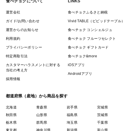
＊その他、発送日の翌日にお届け出来ない離島
食べチョクについて
LINKS
＊県を跨ぐ離島にお住まいのお客様は、活車海老が配送
運営会社
食べチョクふるさと納税
出来ない為、活き車海老以外の商品（活〆急速冷凍車海
ガイド/お問い合わせ
Vivid TABLE（ビビッドテーブル）
老、急速冷凍あがり車海老）をご利用下さい。
運営からのお知らせ
食べチョク コンシェルジュ
利用規約
食べチョク フルーツセレクト
プライバシーポリシー
食べチョク ギフトカード
特定商取引法
食べチョク&more
【重要】【配達日ご指定時間について（必ず確実にご在
宅のお時間をご指定下さい）】
カスタマーハラスメントに対する
iOSアプリ
当社の考え方
Androidアプリ
採用情報
・県内外全て翌日に到着
・離島からの航空便の為、頂いたご指定の日時であって
都道府県（産地）から商品を探す
も多少前後する場合がございます。
・台風、新型コロナウイルスによる減便等によりご指定
北海道
青森県
岩手県
宮城県
日、ご指定時間にお届け出来ない場合が
秋田県
山形県
福島県
茨城県
栃木県
群馬県
埼玉県
千葉県
ございます。予めご了承下さい。
東京都
神奈川県
新潟県
富山県