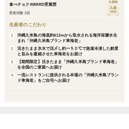
水産物
き〆急速冷凍車海老」をご利用ください※※
食べチョクAWARD受賞歴
受賞回数 2回
生産者のこだわり
沖縄久米島の海底約612mから取水される海洋深層水生
1
【沖縄久米島は車海老の生産量が日本一】
まれ「沖縄久米島ブランド車海老」
活きたまま氷水で活〆し約ー５０℃で急速冷凍した鮮度
2
【弊社の拘り】沖縄久米島の海底約612mから取水される
と旨みを凝縮させた車海老をお届け
海洋深層水生まれ「沖縄久米島ブランド車海老」
【期間限定】活きたまま「沖縄久米島ブランド車海老」
3
を全国のご家庭へお届け
一流レストランに提供される本場の「沖縄久米島ブラン
4
車海老の生産量日本一の沖縄久米島。全国の生産量の約
ド車海老」をご自宅へお届け
12%を占め、「車海老拠点産地」と認定されています。
その安定した生産に大きく貢献しているのが、沖縄久米
島の海底約６１２mより取水される清浄な海洋深層水を
使用した「久米島海洋深層水種苗供給センター」のウイ
ルスフリー種苗（稚海老）です。