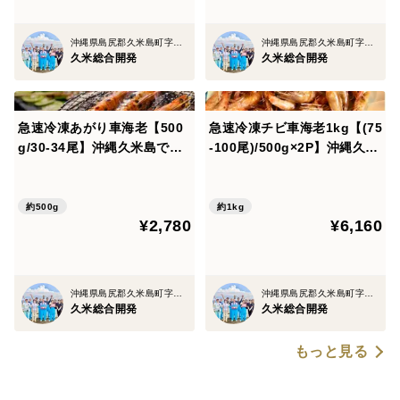
沖縄県島尻郡久米島町字北原
沖縄県島尻郡久米島町字北原
②必ず、クレジットカード払いを選択して下さい。
久米総合開発
久米総合開発
③ヤマト発送通知メールのお届け日は、お客様のご指定
日ご指定時間と相違がある場合がございます。お客様ご
急速冷凍あがり車海老【500
急速冷凍チビ車海老1kg【(75
指定のお日にちお時間が、正確なお届け日とお時間で
g/30-34尾】沖縄久米島で育
-100尾)/500g×2P】沖縄久米
った！！【沖縄久米島ブラン
島のプリっと鮮度抜群【沖縄
す。
ド車海老】【小サイズ/約13c
久米島ブランド車海老】【極
m】【加熱調理用】【クール
小サイズ/約7cm】【加熱調理
約500g
約1kg
④お届け指定日、お届け指定時間にお受け取りになられ
¥2,780
¥6,160
便料金0円】
用】【真空包装】
ない場合品質の保証ができません。予めご了承下さい。
沖縄県島尻郡久米島町字北原
沖縄県島尻郡久米島町字北原
久米総合開発
久米総合開発
【活き車海老のご注意点（良くお読み下さい）】
もっと見る