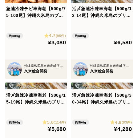
▶︎Instagram ：
急速冷凍チビ車海老【500g/7
活〆急速冷凍車海老【500g/1
5-100尾】沖縄久米島のプリ
2-14尾】沖縄久米島のプリっ
https://www.instagram.com/kumejima_kumesou_gram/
っと鮮度抜群【沖縄久米島ブ
と鮮度抜群【沖縄久米島車海
ランド車海老】【極小サイズ/
老】【超特大サイズ/約19c
【おすすめの食べ方】
4.7
約7cm】【加熱調理用】【真
m】【真空パック】【お刺身
(95件)
約500g
約500g
¥3,080
¥6,580
空】
可】【専用化粧箱】【熨斗可
活き車海老はお刺身は勿論ですが、しゃぶしゃぶ、天ぷ
※名入れ不可】【ギフト】
ら、フライ、茶碗蒸し、酒蒸し、お寿司など
和食中心のお料理で調理して頂くと絶品です。
沖縄県島尻郡久米島町字北原
沖縄県島尻郡久米島町字北原
久米総合開発
久米総合開発
活〆急速冷凍車海老【500g/1
活〆急速冷凍車海老【500g/3
【活き車海老のご注文前の注意点（良くお読み下さ
5-19尾】沖縄久米島のプリっ
0-34尾】沖縄久米島のプリっ
い）】
と鮮度抜群【沖縄久米島車海
と鮮度抜群【沖縄久米島車海
老】【特大サイズ/約17cm】
老】【小サイズ/約13cm】
5.0
4.8
【真空パック】【お刺身可】
【真空パック】【お刺身可】
(114件)
(83件)
約500g
約500g
①必ず、お届け指定日・お届け指定時間、の両方を設定
¥5,680
¥4,280
【専用化粧箱】【熨斗可※名
【専用化粧箱】【熨斗可※名
入れ不可】【ギフト】
入れ不可】【ギフト】
して下さい。