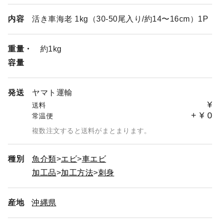
弊社の冷凍商品に関しては、”クール便料金220円→全国一
内容
活き車海老 1kg（30-50尾入り/約14〜16cm）1P
律0円の完全無料”にさせて頂いております！！（送料は発
生致します。）是非、この機会にお求め下さいませ。
重量・
約1kg
【食べチョクカート機能について】
容量
カート機能が追加されました。同一生産者の商品であれば
カート機能がご利用頂けます。（2kgまで送料変わりませ
発送
ん。クール便無料。）
ヤマト運輸
¥
送料
【配送のご注意点】
+
¥
0
常温便
沖縄の離島の為、天候悪化や航空機の故障による航空機の
複数注文すると送料がまとまります。
欠航、遅延が発生した場合はご希望日にお届けが出来ない
場合がございますので予めご了承下さい。
種別
魚介類
エビ
車エビ
加工品
加工方法
刺身
【車海老の配送について】
「活き車海老」 ： 常温にて発送致します。
「活〆急速冷凍車海老」「急速冷凍あがり車海老」 ：
産地
沖縄県
クール便にて発送致します。