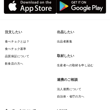
冷凍保存されている場合、約1,2分間、氷水にて解凍し
て頂くとお美味しく召し上がれます。（５分以上解凍す
ると黒変する場合があります。）
＊冷蔵保存、常温保存、長い時間解凍すると「黒変
注文したい
出品したい
（黒っぽく変色）」する事がございます。
食べチョクとは？
出品者募集
その際は、必ず加熱調理してお召し上がりください。
食べチョク基準
取材したい
品質保証について
飲食店の方へ
生産者への取材を申し込む
【重要】【発送不可能地域（発送翌日にお届け出来ない
為）】
連携のご相談
法人連携について
・県を跨ぐ離島全域
自治体・省庁の方へ
・北海道全域