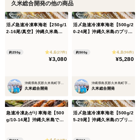
久米総合開発の他の商品
年職人により目視と手触りにより傷物は除外されサイズ
別に2段階選別され全国の市場や飲食店、一般消費者様
へ出荷されます。
活〆急速冷凍車海老【250g/1
活〆急速冷凍車海老【500g/2
2-16尾/真空】沖縄久米島の
0-24尾】沖縄久米島のプリっ
プリっと鮮度抜群【沖縄久米
と鮮度抜群【沖縄久米島車海
「見た目、味、鮮度」の３拍子揃った「沖縄久米島ブラ
島車海老】【中サイズ/約14c
老】【大サイズ/約15cm】
ンド車海老」を是非、ご堪能ください。
4.6
4.8
m】【真空パック】【お刺身
【真空パック】【お刺身可】
(27件)
(96件)
約250g
約500g
¥3,080
¥5,280
可】【熨斗可※名入れ不可】
【専用化粧箱】【熨斗可※名
入れ不可】【ギフト】
車海老は高い気温に弱い為、気温が下がる季節の11月か
ら3月の間のみ活き車海老をお届けできます。期間限定
沖縄県島尻郡久米島町字北原
沖縄県島尻郡久米島町字北原
のこの季節に”沖縄久米島ブランド活き車海老”を是非ご
久米総合開発
久米総合開発
賞味下さい！！
急速冷凍あがり車海老【500
活〆急速冷凍車海老【500g/2
g/10-14尾】沖縄久米島で育
5-29尾】沖縄久米島のプリっ
った！！【沖縄久米島車海
と鮮度抜群【沖縄久米島車海
＊一部地域は発送出来ません。以下の発送不可能地域を
老】【超特大サイズ/約19c
老】【中サイズ/約14cm】
ご参照下さい。