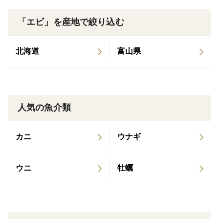
「エビ」を産地で絞り込む
「海洋深層水」とは、水深200m以深の深海に分布す
る、表層とは違った特徴を持つ海水です。
その特徴として、「清浄性」「低温安定性」「栄養塩豊
北海道
富山県
富」の3つの特徴があり、特に、深層水は表層水に比べ
て細菌学的にも化学的にもはるかに清浄であると言われ
ています。
人気の魚介類
弊社においては、抗生物質や抗菌剤等は一切使用してお
らず、日々、熟年職人が養殖池に潜水し、車海老の体調
カニ
ウナギ
管理と池底の環境整備を徹底して行っております。
使用する餌について、特別に配合された高タンパク質の
ウニ
牡蠣
国産餌メーカーの餌を使用し、車海老の生育状況に応じ
て使用する餌を使い分けております。
一尾一尾大切に育て上げた車海老は、弊社出荷場にて熟