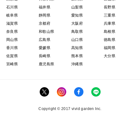
・配達指定日にお受け取りになられない場合は、品質保
石川県
福井県
山梨県
長野県
証はできません。予めご了承下さい。
岐阜県
静岡県
愛知県
三重県
滋賀県
京都府
大阪府
兵庫県
奈良県
和歌山県
鳥取県
島根県
＊午前中～16時配達不可地域
岡山県
広島県
山口県
徳島県
・東北地域 ： 青森、秋田
香川県
愛媛県
高知県
福岡県
・中国地方 ： 鳥取、島根、岡山、広島、山口
佐賀県
長崎県
熊本県
大分県
・四国地方 ： 徳島、香川、愛媛、高知
宮崎県
鹿児島県
沖縄県
＊写真はイメージです。
Copyright © 2017 vivid garden Inc.
＊化粧箱の写真は活き車海老の容量によって違いますの
で予めご了承下さい。