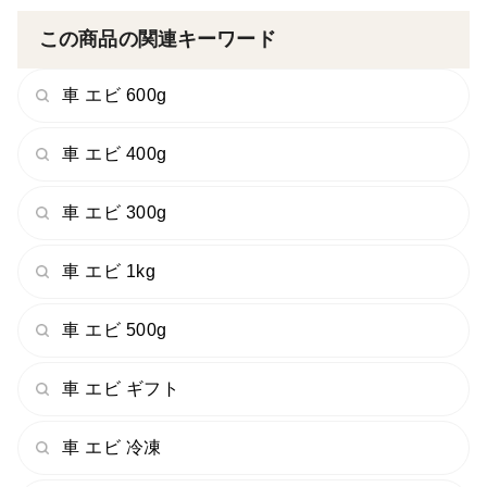
①活き車海老が到着したら、出来る限り車海老が生きて
いる当日中にお召し上がり下さい。
この商品の関連キーワード
（お刺身等でお召し上がりになる場合）
車 エビ 600g
②活き車海老を冷蔵庫に入れると冷え過ぎて死んでしま
います。
車 エビ 400g
一時保管する場合、約10℃〜15℃の冷暗な場所に保管し
車 エビ 300g
て下さい。
車 エビ 1kg
③到着時に車海老が死んでしまっていた場合、必ず加熱
調理してお召し上がり下さい。
車 エビ 500g
④車海老が死んでしまった場合や、翌日以降にお召し上
車 エビ ギフト
がりになる場合、家庭用の冷凍庫にて冷凍し、必ず加熱
調理してお召し上がり下さい。
車 エビ 冷凍
（冷凍する際は、必ず、1尾1尾をラップで空気が入らな