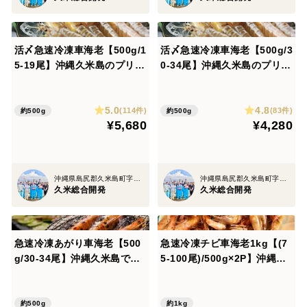
活〆急速冷凍車海老【500g/1
活〆急速冷凍車海老【500g/3
5-19尾】沖縄久米島のプリっ
0-34尾】沖縄久米島のプリっ
と鮮度抜群【沖縄久米島車海
と鮮度抜群【沖縄久米島車海
老】【特大サイズ/約17cm】
老】【小サイズ/約13cm】
5.0
4.8
【真空パック】【お刺身可】
【真空パック】【お刺身可】
(114件)
(83件)
約500g
約500g
¥5,680
¥4,280
【専用化粧箱】【熨斗可※名
【専用化粧箱】【熨斗可※名
入れ不可】【ギフト】
入れ不可】【ギフト】
沖縄県島尻郡久米島町字北原
沖縄県島尻郡久米島町字北原
久米総合開発
久米総合開発
急速冷凍あがり車海老【500
急速冷凍チビ車海老1kg【(7
g/30-34尾】沖縄久米島で育
5-100尾)/500g×2P】沖縄久
った！！【沖縄久米島ブラン
米島のプリっと鮮度抜群【沖
ド車海老】【小サイズ/約13c
縄久米島ブランド車海老】
m】【加熱調理用】【クール
【極小サイズ/約7cm】【加
約500g
約1kg