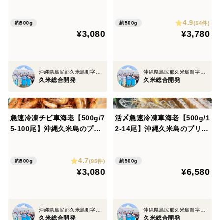
った！！【沖縄久米島ブラン
った！！【沖縄久米島車海
ド車海老】【中サイズ/約14c
老】【特大サイズ/約17cm】
4.9
m】【加熱調理用】【クール
【加熱調理用】【専用化粧
(54件)
約500g
約500g
¥3,080
¥3,780
便料金0円】
箱】【熨斗可※名入れ不可】
【ギフト】
沖縄県島尻郡久米島町字北原
沖縄県島尻郡久米島町字北原
久米総合開発
久米総合開発
急速冷凍チビ車海老【500g/7
活〆急速冷凍車海老【500g/1
5-100尾】沖縄久米島のプリ
2-14尾】沖縄久米島のプリっ
っと鮮度抜群【沖縄久米島ブ
と鮮度抜群【沖縄久米島車海
ランド車海老】【極小サイズ/
老】【超特大サイズ/約19c
4.7
約7cm】【加熱調理用】【真
m】【真空パック】【お刺身
(95件)
約500g
約500g
¥3,080
¥6,580
空】
可】【専用化粧箱】【熨斗可
※名入れ不可】【ギフト】
沖縄県島尻郡久米島町字北原
沖縄県島尻郡久米島町字北原
久米総合開発
久米総合開発