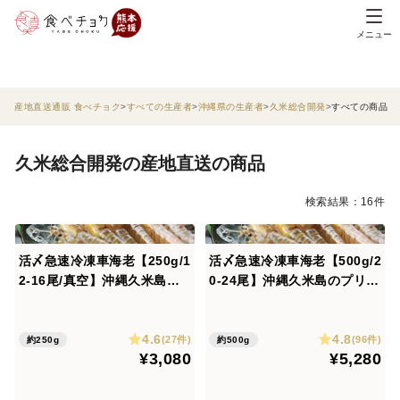
メニュー
産地直送通販 食べチョク
すべての生産者
沖縄県の生産者
久米総合開発
すべての商品
久米総合開発の産地直送の商品
検索結果：16件
活〆急速冷凍車海老【250g/1
活〆急速冷凍車海老【500g/2
2-16尾/真空】沖縄久米島の
0-24尾】沖縄久米島のプリっ
プリっと鮮度抜群【沖縄久米
と鮮度抜群【沖縄久米島車海
島車海老】【中サイズ/約14c
老】【大サイズ/約15cm】
4.6
4.8
m】【真空パック】【お刺身
【真空パック】【お刺身可】
(27件)
(96件)
約250g
約500g
¥3,080
¥5,280
可】【熨斗可※名入れ不可】
【専用化粧箱】【熨斗可※名
入れ不可】【ギフト】