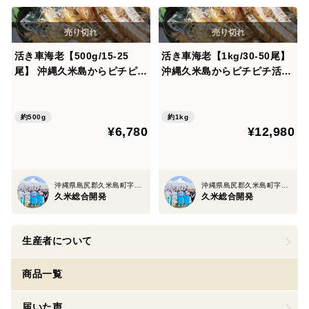
活き車海老【500g/15-25
活き車海老【1kg/30-50尾】
尾】 沖縄久米島からピチピチ
沖縄久米島からピチピチ活き
活きたままお届け！沖縄久米
たままお届け！！沖縄久米島
島ブランド車海老
車海老
約500g
約1kg
¥6,780
¥12,980
沖縄県島尻郡久米島町字北原
沖縄県島尻郡久米島町字北原
久米総合開発
久米総合開発
生産者について
商品一覧
届いた声