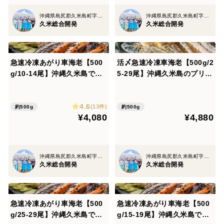
沖縄県島尻郡久米島町字北原
沖縄県島尻郡久米島町字北原
久米総合開発
久米総合開発
急速冷凍あがり車海老【500
活〆急速冷凍車海老【500g/2
g/10-14尾】沖縄久米島で育
5-29尾】沖縄久米島のプリっ
った！！【沖縄久米島車海
と鮮度抜群【沖縄久米島車海
老】【超特大サイズ/約19c
老】【中サイズ/約14cm】
4.6
m】【加熱調理用】【専用化
【真空パック】【お刺身可】
(13件)
約500g
約500g
¥4,080
¥4,880
粧箱】【熨斗可※名入れ不
【専用化粧箱】【熨斗可※名
可】【ギフト】
入れ不可】【ギフト】
沖縄県島尻郡久米島町字北原
沖縄県島尻郡久米島町字北原
久米総合開発
久米総合開発
急速冷凍あがり車海老【500
急速冷凍あがり車海老【500
g/25-29尾】沖縄久米島で育
g/15-19尾】沖縄久米島で育