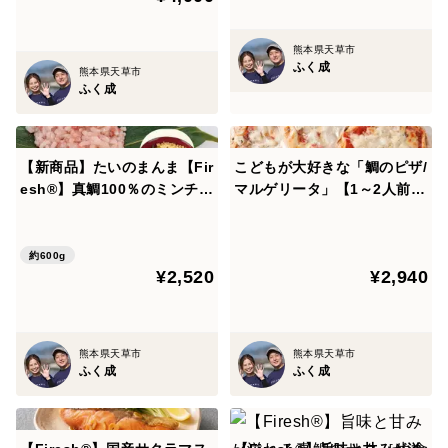
可能になりました。また、素材本来の旨みを引き出すこ
熊本県天草市
とが出来、鮮魚に比べて127%の 旨味コクがあるという
ふく成
熊本県天草市
エビデンスが出ています。
ふく成
【こだわり】
【新商品】たいのまんま【Fir
こどもが大好きな「鯛のピザ/
自然豊かな山々に囲まれた天草にある御所浦島という離
esh®】真鯛100％のミンチ
マルゲリータ」【1～2人前】
島で育てられてた魚ですので、餌にこだわり、管理の行
（600ｇ）
熊本県産の原材料使用3枚セ
き届いた良質な品ばかりを取り扱っております。
ット
また、程よい脂ののりと旨味が凝縮されており、年間を
約600g
¥2,520
¥2,940
通して出荷することが出来ます。活きた真鯛を加工して
ありますので鮮度も抜群。
熊本県天草市
熊本県天草市
ふく成
ふく成