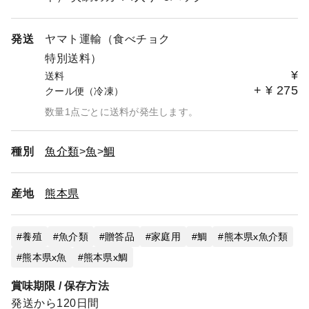
２年連続「食べチョクアワード 水産物部門１位」を受
賞！
発送
ヤマト運輸（食べチョク
【食べチョクアワード 2020】
特別送料）
・水産物カテゴリー 1位 ・総合ランキング 3位
¥
送料
という光栄な賞をいただきました。
+
¥
275
クール便（冷凍）
また、
数量1点ごとに送料が発生します。
【食べチョクアワード 2021】
・水産カテゴリー 1位・総合ランキング 2位
誠にありがとうございました。
種別
魚介類
魚
鯛
産地
熊本県
養殖
魚介類
贈答品
家庭用
鯛
熊本県x魚介類
熊本県x魚
熊本県x鯛
賞味期限 / 保存方法
発送から120日間