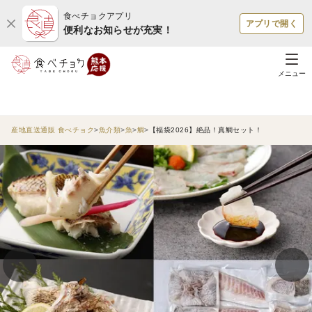
食べチョクアプリ
アプリで開く
便利なお知らせが充実！
メニュー
産地直送通販 食べチョク
魚介類
魚
鯛
【福袋2026】絶品！真鯛セット！