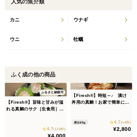
人気の魚介類
※流水解凍はおすすめしません
カニ
ウナギ
【保存方法】
冷凍保存(※解凍後はその日のうちにお召し上がりくだ
ウニ
牡蠣
さい）
【消費期限】
冷凍保管で180日(※解凍後はその日のうちにお召し上が
ふく成の他の商品
りください)
ふるさと納税可
【Firesh®︎】とは
【Firesh®︎】時短～♪ 漬け
Firesh®(フィレッシュ)製品は、弊社独自の鮮度保持技
【Firesh®︎】旨味と甘みが溢
丼用の真鯛！お家で簡単に料
れる真鯛のサク［生食用］
亭の味わいを！【2人前×4パ
術で、魚本来の新鮮さと旨味を最大限に引きだした状態
【5～6人前×2セット】【単品
ック】※解凍するだけ‼
で皆様へお届け致します。
4.7
商品】
(14件)
約240g
Firesh®︎製品に採用されている「フィレッシュ加工」の
¥2,800
4.7
(119件)
¥4,000
特徴としまして、鮮魚に比べて、賞味期限が30倍に延長