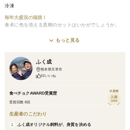
冷凍
毎年大盛況の福袋！
食卓に色を添える真鯛のセットはいかがでしょうか。
もっと見る
【内容】
●真鯛切り身2入り×3パック
●真鯛のサク250g（3パック）
ふく成
●真鯛のカマ4入り×3パック
熊本県天草市
33いいね
【こだわり】
自然豊かな山々に囲まれた天草にある御所浦島という離
水産物
食べチョクAWARD受賞歴
島で育てられてた魚ですので、餌にこだわり、管理の行
受賞回数 8回
き届いた安心安全の品ばかりを取り扱っております。
生産者のこだわり
また、程よい脂ののりと旨味が凝縮されており、年間を
通して出荷することが出来ます。
ふく成オリジナル飼料が、身質を決める
1