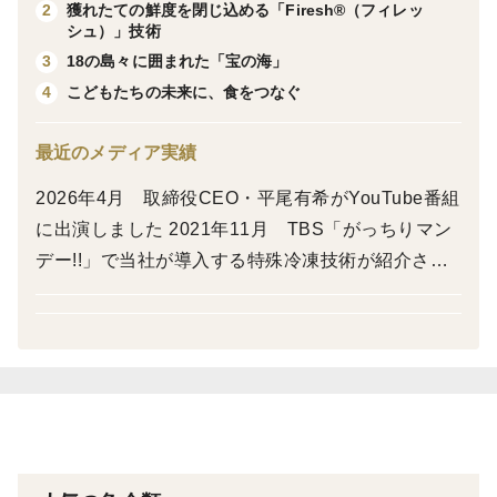
活きたものを加工してありますので鮮度も抜群。とても
獲れたての鮮度を閉じ込める「Firesh®（フィレッ
2
シュ）」技術
肉厚で使い勝手も良い商品です。
18の島々に囲まれた「宝の海」
3
こどもたちの未来に、食をつなぐ
4
【オススメの食べ方】
■真鯛の切り身
最近のメディア実績
シンプルに塩焼きや煮つけ、鯛めし、バター醤油ソテー
や酒蒸しなどにも最適です。
2026年4月 取締役CEO・平尾有希がYouTube番組
■真鯛のカマ
に出演しました 2021年11月 TBS「がっちりマン
鯛のカマ焼き、みそ汁の具材、炊き込みご飯、煮付けな
デー!!」で当社が導入する特殊冷凍技術が紹介され
ど様々な用途に使用できます。
ました 2020年7月 TKU「英太郎のかたらんね」で
■真鯛のサク
紹介されました（同月3回） 2020年7月 食べチョ
☆お刺身（生食）としてご賞味ください。
クのテレビCMに出演しました 2020年6月 TKU
「Liveニュース」で紹介されました 2020年6月 フ
ジテレビ「ノンストップ！」の食べチョク魚介類 人
【解凍方法】
気BEST3に選ばれました
より良く商品をご使用いただくために、氷水解凍をおス
スメしています！