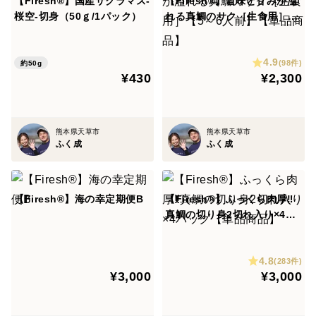
【Firesh®︎】国産サクラマス-
【Firesh®︎】旨味と甘みが溢
桜空-切身（50ｇ/1パック）
れる真鯛のサク［生食用］
【5～6人前】【単品商品】
4.9
(98件)
約50g
¥430
¥2,300
熊本県天草市
熊本県天草市
ふく成
ふく成
【Firesh®︎】海の幸定期便B
【Firesh®︎】ふっくら肉厚‼︎
真鯛の切り身2切れ入り×4パ
ック【単品商品】
4.8
(283件)
¥3,000
¥3,000