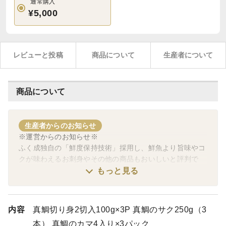
通常購入
¥5,000
レビューと投稿
商品について
生産者について
商品について
生産者からのお知らせ
※運営からのお知らせ※
ふく成独自の「鮮度保持技術」採用し、鮮魚より旨味やコ
クが味わえるお刺身やその他の商品もおいしいと評判で
す。先々代、先代から、「決して諦めずに努力し続けるこ
もっと見る
と」「自分たちに関わるすべての人が笑顔になれること」
をモットーにがんばっているふく成さんの応援をお願いい
たします。
内容
真鯛切り身2切入100g×3P 真鯛のサク250g（3
----------------------------------------------------------------------
本） 真鯛のカマ4入り×3パック