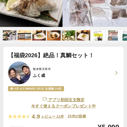
【福袋2026】絶品！真鯛セット！
熊本県天草市
ふく成
食べチョクAWARD 2025 水産物 24位
アプリ初回注文限定
今すぐ使えるクーポンプレゼント中
4.9
25件の投稿
レビュー 11件