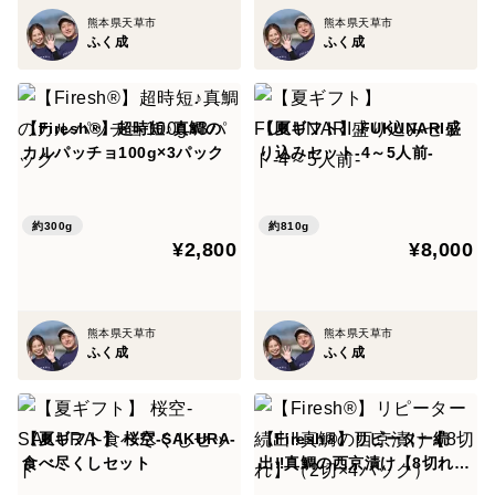
熊本県天草市
熊本県天草市
ふく成
ふく成
【Firesh®︎】超時短♪真鯛の
【夏ギフト】 FUKUNARI盛
カルパッチョ100g×3パック
り込みセット-4～5人前-
約300g
約810g
¥2,800
¥8,000
熊本県天草市
熊本県天草市
ふく成
ふく成
【夏ギフト】 桜空-SAKURA-
【Firesh®︎】リピーター続
食べ尽くしセット
出‼︎真鯛の西京漬け【8切れ】
（2切×4パック）