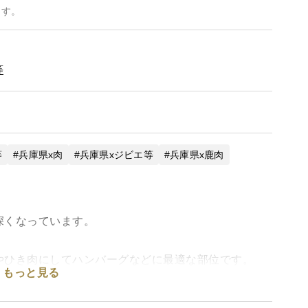
ます。
等
等
兵庫県x肉
兵庫県xジビエ等
兵庫県x鹿肉
深くなっています。
やひき肉にしてハンバーグなどに最適な部位です。
もっと見る
は止刺し後、いかに早くお肉を冷やしてあげれるかで