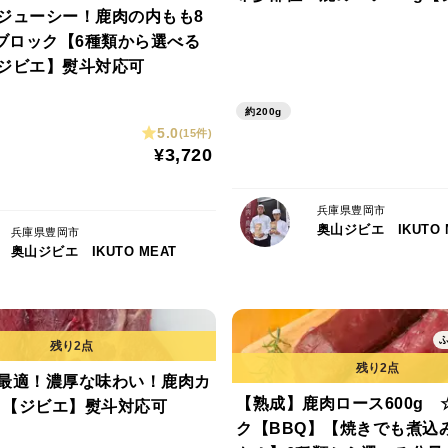
ジューシー！鹿肉の内もも8
☆ブロック【6種類から選べる
ジビエ】熨斗対応可
約200g
5.0
(15件)
¥3,720
兵庫県豊岡市
奥山ジビエ IKUTO 
兵庫県豊岡市
奥山ジビエ IKUTO MEAT
最適！濃厚な味わい！鹿肉カ
【熟成】鹿肉ロース600g 
g 【ジビエ】熨斗対応可
ク【BBQ】【焼きでも煮込