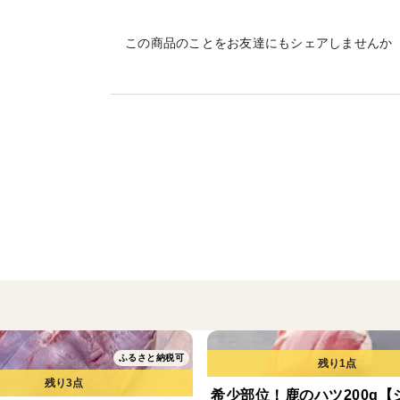
す。
奥山ジビエの食肉処理場は山間部に位置し
この商品のことをお友達にもシェアしませんか
も30分以内と迅速な搬入が可能となってお
熨斗をご希望のお客様は注文画面の特記事
※名入れを指定していただければ漏れなく
※ご指定ない場合は表書き、名入れなしの
【特記事項記入例】
熨斗希望、お中元、苗字 名前
ふるさと納税可
希少部位！鹿のハツ200g【