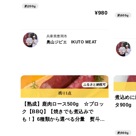
約200g
¥980
約600g
兵庫県豊岡市
奥山ジビエ IKUTO MEAT
ふるさと納税可
煮込めに
【熟成】鹿肉ロース500g ☆ブロッ
タ900
ク【BBQ】【焼きでも煮込みで
も！】6種類から選べる分量 熨斗対
応可
約900g