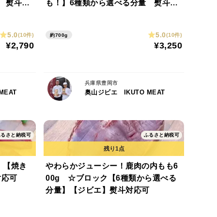
 熨斗対
も！】6種類から選べる分量 熨斗対
応可
5.0
5.0
(10件)
(10件)
約700g
¥2,790
¥3,250
兵庫県豊岡市
MEAT
奥山ジビエ IKUTO MEAT
ふるさと納税可
ふるさと納税可
 【焼き
やわらかジューシー！鹿肉の内もも6
対応可
00g ☆ブロック【6種類から選べる
分量】【ジビエ】熨斗対応可