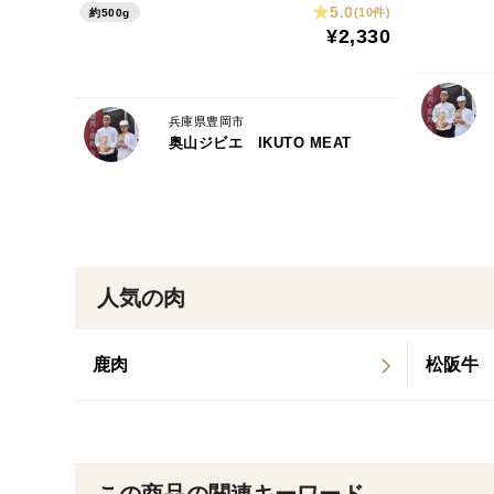
5.0
(10件)
約500g
¥2,330
兵庫県豊岡市
奥山ジビエ IKUTO MEAT
人気の肉
鹿肉
松阪牛