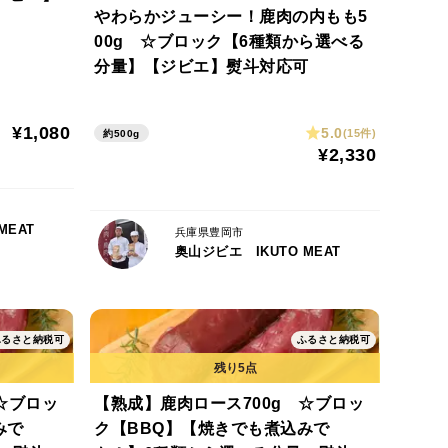
やわらかジューシー！鹿肉の内もも5
00g ☆ブロック【6種類から選べる
分量】【ジビエ】熨斗対応可
¥1,080
5.0
(15件)
約500g
¥2,330
MEAT
兵庫県豊岡市
奥山ジビエ IKUTO MEAT
ふるさと納税可
ふるさと納税可
☆ブロッ
【熟成】鹿肉ロース700g ☆ブロッ
みで
ク【BBQ】【焼きでも煮込みで