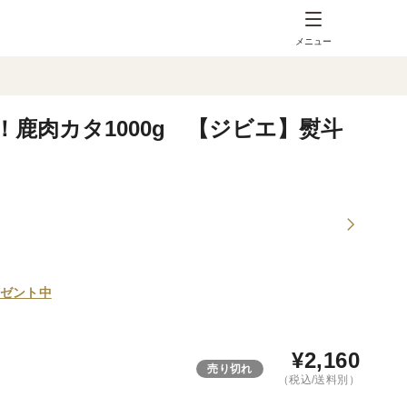
メニュー
鹿肉カタ1000g 【ジビエ】熨斗
ゼント中
¥
2,160
売り切れ
（税込/送料別）