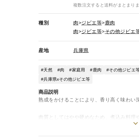
複数注文すると送料がまとまり
種別
肉
ジビエ等
鹿肉
肉
ジビエ等
その他ジビエ
産地
兵庫県
天然
肉
家庭用
鹿肉
その他ジビエ
兵庫県xその他ジビエ等
商品説明
熟成をかけることにより、香り高く味わい
肉質としてはやや硬めなため、煮込み料理
美味しいお肉にするために1番大切なこと