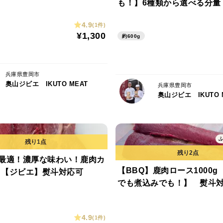
も！】6種類から選べる分量
応可
4.9
(1件)
¥1,300
約600g
兵庫県豊岡市
奥山ジビエ IKUTO MEAT
兵庫県豊岡市
奥山ジビエ IKUTO 
最適！濃厚な味わい！鹿肉カ
【BBQ】鹿肉ロース1000g
g 【ジビエ】熨斗対応可
でも煮込みでも！】 熨斗
4.9
(1件)