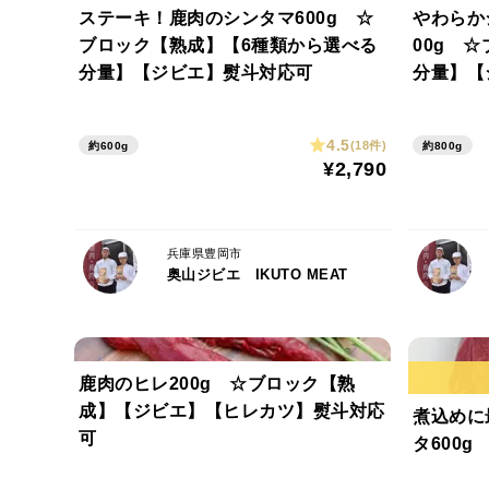
ステーキ！鹿肉のシンタマ600g ☆
やわらか
ブロック【熟成】【6種類から選べる
00g 
分量】【ジビエ】熨斗対応可
分量】【
4.5
(18件)
約600g
約800g
¥2,790
兵庫県豊岡市
奥山ジビエ IKUTO MEAT
鹿肉のヒレ200g ☆ブロック【熟
成】【ジビエ】【ヒレカツ】熨斗対応
煮込めに
可
タ600