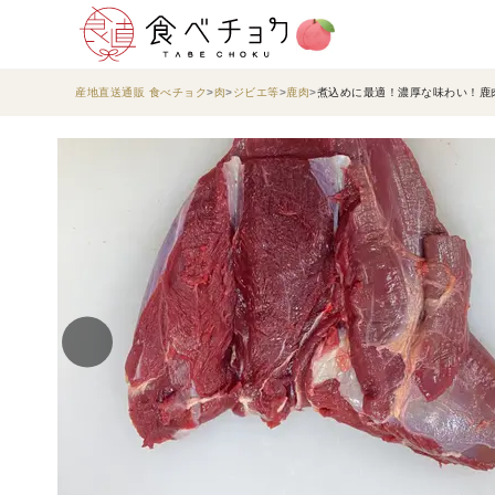
産地直送通販 食べチョク
肉
ジビエ等
鹿肉
煮込めに最適！濃厚な味わい！鹿肉