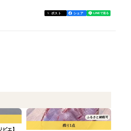
ており猟場から近いため、止刺し後早くて1分、遅くて
ポスト
シェア
ります。
項にご記入をお願いいたします。
対応させていただきます。
熨斗をつけさせていただきます。
ふるさと納税可
ジビエ】