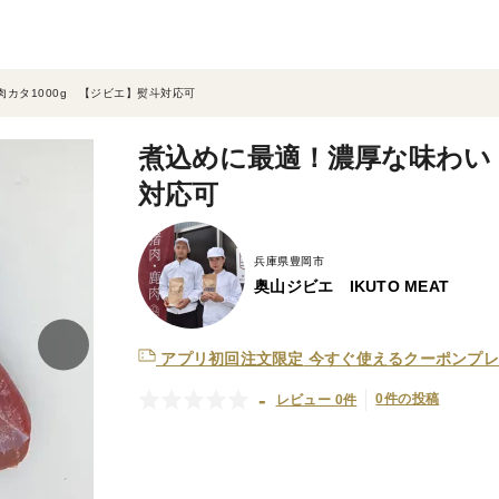
カタ1000g 【ジビエ】熨斗対応可
煮込めに最適！濃厚な味わい！
対応可
兵庫県豊岡市
奥山ジビエ IKUTO MEAT
アプリ初回注文限定
今すぐ使えるクーポンプレ
-
0件の投稿
レビュー 0件