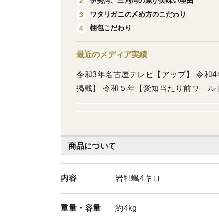
伊勢湾、三河湾の魚が美味い理由
2
ワタリガニの〆め方のこだわり
3
梱包こだわり
4
最近のメディア実績
令和3年名古屋テレビ【アップ】 令和
掲載】 令和５年【愛知当たり前ワール
商品について
内容
岩牡蠣4キロ
重量・
容量
約4kg