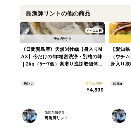
島漁師リントの他の商品
すぐに出荷
《日間賀島産》天然岩牡蠣【身入りM
【愛知県
AX】今だけの旬❗️精密洗浄・別格の味
（ウチム
｜2kg（5〜7個）素潜り漁採取個体｜
身入り抜
BBQ・お盆・お中元・お歳暮におす
プ・お盆
すめ！
4.6
(8件)
約2kg
約1kg
¥4,800
愛知県知多郡
島漁師リント