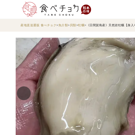
産地直送通販 食べチョク
魚介類
貝類
牡蠣
《日間賀島産》天然岩牡蠣【身入り