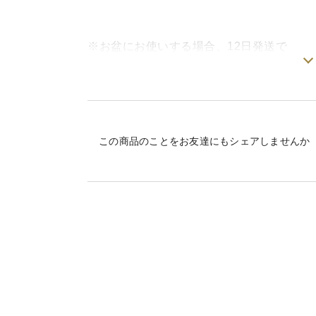
※お盆にお使いする場合、12日発送で
12-16日までは【精密洗浄しているメリッ
品質お保ちしますのでので安心してご注文
◆内容量
この商品のことをお友達にもシェアしませんか
•岩牡蠣4キロ【他サイズは弊社ページ✔️
10-14個
•素潜り漁で一つ一つ丁寧に採った特大牡蠣
◆日間賀島産，天然，岩牡蠣，特徴！
ここ日間賀島の周りの《伊勢湾，三河湾》
い事で有名な地域とされています。