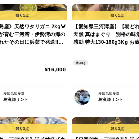
水道水でよくすすいで，氷水で10分，10
•蒸し【レモン】
•焼き【レモン】
島産》天然ワタリガニ 2kg🦀
【愛知県三河湾産】【朝ど
•フライ【ソース、マヨネーズ】
が育む三河湾・伊勢湾の海の
天然 真はまぐり 別格の味
•バター焼き
れたその日に浜茹で発送‼︎ケ
感動 特大130-160g3Kg お歳暮
冷凍OK｜BBQ・宴会・お中
煮蛤，焼蛤，酒蒸しがオスス
__________________________________
暮に！
暮，ギフト，イベント、BB
約3kg
すめ！
¥16,000
★注意
牡蠣は当たりやすい人は体質的に当たってし
愛知県知多郡
愛知県知多郡
ご理解の上ご注文ご注文お願い致します。
島漁師リント
島漁師リント
扱い方としまして氷水で10分ほど冷めて殺