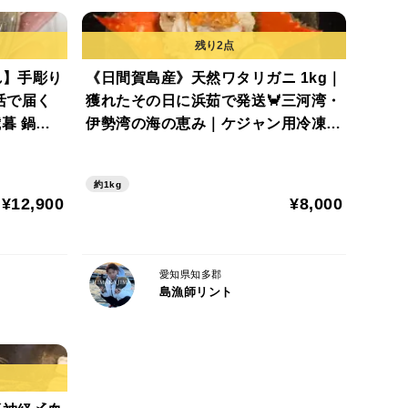
秒ほど熱湯で殺菌をおすすめします。
れ】手彫り
《日間賀島産》天然ワタリガニ 1kg｜
活で届く
獲れたその日に浜茹で発送🦀三河湾・
 鍋，
伊勢湾の海の恵み｜ケジャン用冷凍O
メ お歳
K｜BBQ・宴会・お中元・お歳暮に！
_
Qにおす
約1kg
¥12,900
¥8,000
まうので100%当たりませんとは言い切れません。
愛知県知多郡
島漁師リント
菌するのがおすすめです！