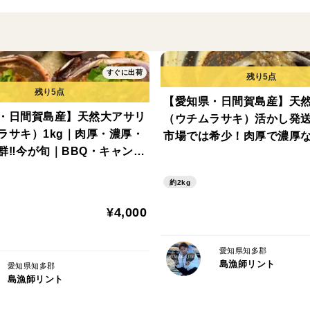
その主な理由は内湾に流れ込む3本の大き
ていて
常にバクテリアが大量発生しています
すぐに出荷
栄養豊富なプランクトンも同時に超大量発
【愛知県・日間賀島産】天
・日間賀島産】天然大アサリ
（ウチムラサキ）活かし発送
身入りが大きくなり
ラサキ）1kg｜肉厚・濃厚・
市場では希少！肉厚で濃厚な
濃厚で旨味と甘味がMAX状態に出来上が
群‼️今が旬｜BBQ・キャン
BQ・キャンプ・お盆におす
特徴です。
・贈り物に人気！
5-9月まで安定供給しています！
約2kg
相場は時価で動きますが1番身入りと味がいいの
¥4,000
愛知県知多郡
◆おすすめな食べ方
島漁師リント
愛知県知多郡
島漁師リント
•刺身【ゆずぽん，レモン】