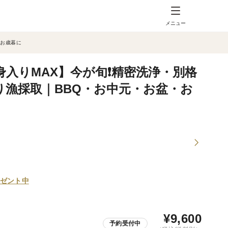
メニュー
・お歳暮に
入りMAX】今が旬❗️精密洗浄・別格
潜り漁採取｜BBQ・お中元・お盆・お
ゼント中
¥
9,600
予約受付中