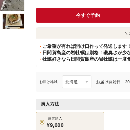
今すぐ予約
＼
ご希望が有れば開け口作って発送します
日間賀島産の岩牡蠣は別格！磯臭さが少なく
牡蠣好きなら日間賀島産の岩牡蠣は一度食
お届け開始日：20
お届け地域
購入方法
通常購入
¥9,600