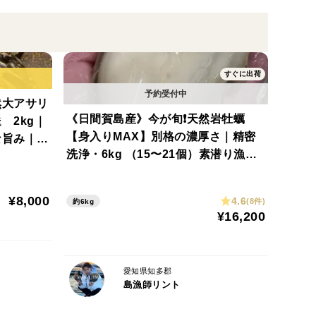
な川と外海の綺麗な海水が常に入れ混ざる環境に位置し
すぐに出荷
生して上質なプランクトンを食べる事により
然大アサリ
《日間賀島産》今が旬❗️天然岩牡蠣
 2kg｜
【身入りMAX】別格の濃厚さ｜精密
旨み｜B
ります！※牡蠣特有の磯の香りが程よく万人受けの味も
洗浄・6kg （15〜21個）素潜り漁採
すめ！
取｜BBQ・お盆・お中元・お歳暮に
おすすめ
¥8,000
4.6
(8件)
約6kg
は7.8夏です❗️
¥16,200
愛知県知多郡
島漁師リント