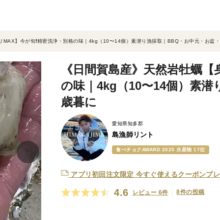
MAX】今が旬❗️精密洗浄・別格の味｜4kg（10〜14個）素潜り漁採取｜BBQ・お中元・お盆
《日間賀島産》天然岩牡蠣【身
の味｜4kg（10〜14個）素
歳暮に
愛知県知多郡
島漁師リント
食べチョクAWARD 2025 水産物 17位
アプリ初回注文限定
今すぐ使えるクーポンプレ
4.6
8件の投稿
レビュー 6件