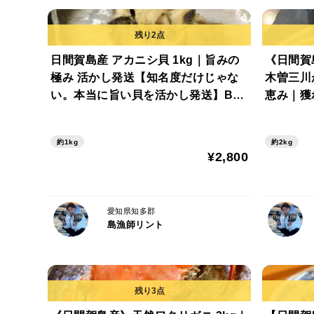
日間賀島産 アカニシ貝 1kg｜旨みの
《日間賀
極み 活かし発送【知名度だけじゃな
木曽三川
い。本当に旨い貝を活かし発送】BB
恵み｜獲
Qにもオススメ!
ジャン用
元・お歳
約1kg
約2kg
¥2,800
愛知県知多郡
島漁師リント