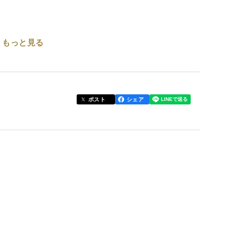
もっと見る
トで】
ください！
ポスト
シェア
を丁寧すぎるほど洗って梱包し，発送致します‼️
は日本の中でもトップクラスに牡蠣の身入りや味がい