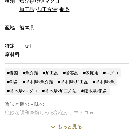
種別
魚介類
魚
マグロ
加工品
加工方法
刺身
産地
熊本県
特定
なし
原材料
養殖
魚介類
加工品
贈答品
家庭用
マグロ
刺身
熊本県x魚介類
熊本県x加工品
熊本県x魚
熊本県xマグロ
熊本県x加工方法
熊本県x刺身
旨味と脂の甘味の
絶妙な調和を愉しめる部位が、中トロ🔥
もっと見る
きめ細やかな脂は口の中でなめらかにほどけ、