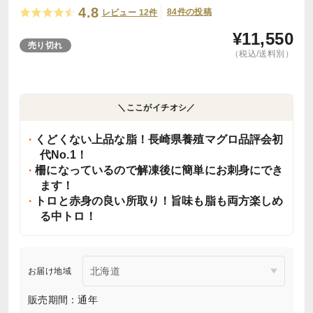
4.8
84件の投稿
レビュー 12件
¥
11,550
売り切れ
（税込/送料別）
＼ここがイチオシ／
くどくない上品な脂！長崎県養殖マグロ品評会初
代No.1！
柵になっているので解凍後に簡単にお刺身にでき
ます！
トロと赤身の良い所取り！旨味も脂も両方楽しめ
る中トロ！
お届け地域
販売期間：通年