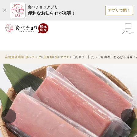
食べチョクアプリ
アプリで開く
便利なお知らせが充実！
メニュー
産地直送通販 食べチョク
魚介類
魚
マグロ
【夏ギフト】たっぷり満喫！とろける旨味！み