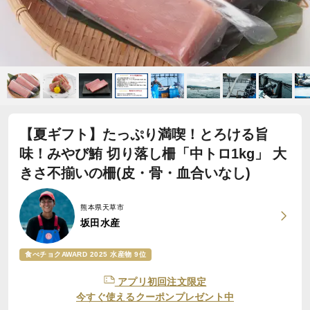
【夏ギフト】たっぷり満喫！とろける旨
味！みやび鮪 切り落し柵「中トロ1kg」 大
きさ不揃いの柵(皮・骨・血合いなし)
熊本県天草市
坂田水産
食べチョクAWARD 2025 水産物 9位
アプリ初回注文限定
今すぐ使えるクーポンプレゼント中