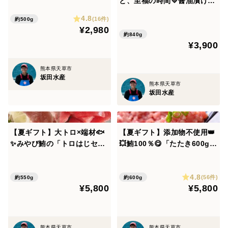
と、至福の時間💛醤油漬け5P
※常温に近い水温・解凍のし過ぎにより、身の食感が
鯛唐揚げ～和風しょうゆ味～
と鯛みそ2Pのセット♪「醤油
4.8
(16件)
約500g
緩く感じる事がございます、
鯛みそセット」
¥2,980
解凍時はご注意ください。
約840g
¥3,900
熊本県天草市
坂田水産
熊本県天草市
■注意事項（みやび鮪）
坂田水産
・複数ご購入の場合、商品は1箱におまとめしての発送
【夏ギフト】大トロ×端材🐟
【夏ギフト】添加物不使用👑
となります。
✨みやび鮪の「トロはじセッ
💥鮪100％😋「たたき600g」
ト5P」美味しさ無限大🚀
混ぜ物ナシ💛美味しい部位を
・冷凍マグロ（生食用）は、温度管理が非常に難しく、
ひとまとめ✨
4.8
－60℃の超低温保存でないと品質が
(56件)
約550g
約600g
¥5,800
¥5,800
保持されません。家庭用冷蔵庫（－20℃前後）での保
存ですと一週間頃から身が変色し、
品質が劣化してしまいますので必ず記載の消費期限内
熊本県天草市
熊本県天草市