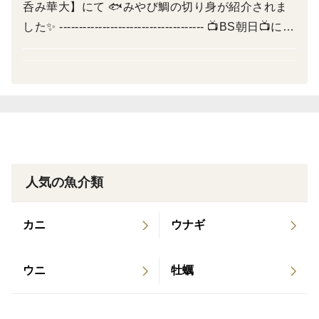
呑み華大】にて 🐟みやび鯛の切り身が紹介されま
応えいたしかねます。
した✨ ------------------------------------- 📺BS朝日📺にて
毎週木曜日22時から放送中🎶 【家呑み華大】にて
みやび鮪詰め合わせ600ｇが紹介されました✨ -------
------------------------------ 📺テレビ熊本📺で平日昼前に
■原材料
放送中⚡ 【栄太郎のかたらんね】にて、 みやび鯛め
しの素が紹介されました🐟🎶 -----------------------------
みやび鮪(長崎県産養殖本鮪）
-------- 熊本市内の小学校で「養殖と循環型社会の取
り組み」について ゲストティーチャーとして講義な
※本品は、小麦・大豆・卵・乳成分・さば・えび・鶏
人気の魚介類
ども行わせていただいております🏫
肉・豚肉・ごまを含む製品と共通の設備で製造していま
す。
カニ
ウナギ
ウニ
牡蠣
≪美味しい食べ方＆解凍方法≫