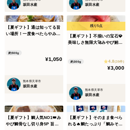
で召し上がりください。
坂田水産
坂田水産
・解凍後は冷蔵保存をしないでください。変色します。
【夏ギフト】通は知ってる旨
その日のうちに召し上がりください。
い場所！一度食べたらやみつ
【夏ギフト】不揃いの宝石💎
きッ😋🍴みやび鯛「鯛カマ50
美味しさ無限大🚀みやび鮪の
・たたきも添加物不使用の商品となりますので、冷蔵庫
0g」鯛のカマ 500g×1P 塩焼
「端っこちゃん3P」マグロの
に入れてしまうとすぐ茶色く変色して
き 煮つけ あら汁などにおす
約500g
端材300g 小分け🛍使い切り
¥1,050
すめ✨
しまいます。解凍後は速やかに召し上がりください。
4.8
サイズ💛みやび鮪(養殖本鮪)
(39件)
約300g
¥3,000
の端材🐟合わせ買いにもおす
すめ！
熊本県天草市
坂田水産
熊本県天草市
■みやび鮪について
坂田水産
みやび鮪(養殖本鮪)はマグロの出荷尾数日本一の長崎県
で生まれた逸品です。
【夏ギフト】鯛人気NO1👑み
【夏ギフト】そのまま食べら
やび鯛骨なし切り身5P 旨味
れる🔥鯛たっぷり「鯛みそ3