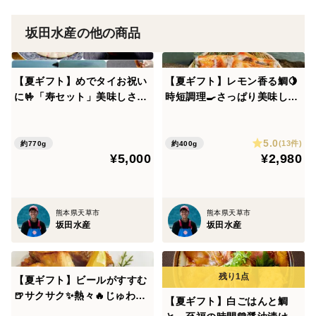
１：氷水をたっぷり入れたボウルに袋のまま商品を入
坂田水産の他の商品
れ、30分～60分程待ちます。
※商品に同梱されています紙に目安の解凍時間を書
【夏ギフト】めでタイお祝い
【夏ギフト】レモン香る鯛🍋
いております。
に🤟「寿セット」美味しさで
時短調理🍳さっぱり美味しい
ハレの日に花を咲かせタイ🍴
🍋「鯛レモンソテー5P」
２：ボウルから取り出した際に身が柔らかくなっていれ
🎶💃
5.0
(13件)
約770g
約400g
ば完了です。
¥5,000
¥2,980
３：解凍後に袋から取り出しキッチンペーパー等で軽く
水分を
熊本県天草市
熊本県天草市
坂田水産
坂田水産
拭き取るとより美味しく召し上がれます。
●解凍には氷を沢山使用します。予めご用意ください。
【夏ギフト】ビールがすすむ
※たっぷりの氷を入れた氷水での解凍を推奨しており
🍺サクサク✨熱々🔥じゅわっ
【夏ギフト】白ごはんと鯛
ます。
と✨「鯛からあげ5P」みやび