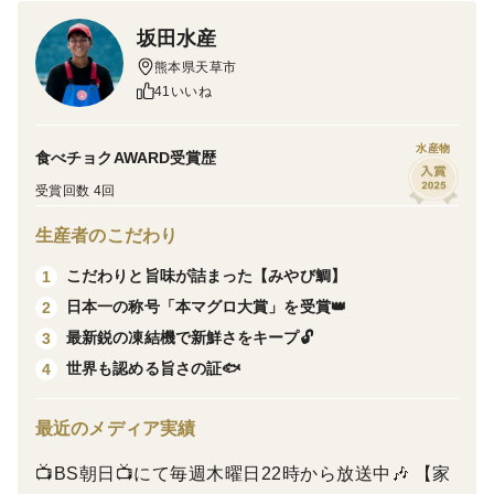
鮪本来の濃厚な旨みがゆっくりと広がります😋✨
坂田水産
熊本県天草市
脂は上品で後味軽い。
41いいね
ひと切れごとに、奥深い味わいをご堪能ください‼️
水産物
食べチョクAWARD受賞歴
受賞回数 4回
【お届け内容】※冷凍
生産者のこだわり
こだわりと旨味が詰まった【みやび鯛】
1
みやび鮪（長崎県産養殖本鮪）
日本一の称号「本マグロ大賞」を受賞👑
2
最新鋭の凍結機で新鮮さをキープ🔓
3
中トロ 1kg
世界も認める旨さの証🐟
4
※鮪は大きさや形が不揃いのためパック数にはばらつき
最近のメディア実績
がございます。（4～7本入り）
📺BS朝日📺にて毎週木曜日22時から放送中🎶 【家
※パック数の指定などご要望等の記載をいただいてもお