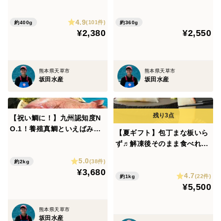
たっぷりアレンジ無限大「鯛
P」 創業270年の味とのコラ
みやび鮪は、第1回『旨い本マグロまつり』に出品し、
切り身5P」加熱調理に！
ボ！熊本にある山内本店さん
並み居る強豪マグロの中から本マグロ大賞を受賞。
4.9
の米麦あわせ味噌とみやび鯛
(101件)
約400g
約360g
¥2,380
¥2,550
を掛け合わせた逸品✨1パッ
ク120g入りを3パックでお届
マグロの目利きのプロたちは、最高級のトロを表現する
け！
際に「角が立つ」と表現することがあります。
熊本県天草市
熊本県天草市
脂身がしっかりとしていて身持ちも良く、角がくずれな
坂田水産
坂田水産
い。
「角が立つ」状態は口に入れた瞬間に分かります。
しっかりとした歯ごたえと強い旨味。口の中でじわっと
【祝い鯛に！】九州認知度N
O.1！養殖真鯛といえばみや
広がる旨味と蕩ける脂はまさに絶品。
【夏ギフト】包丁まな板いら
び鯛！みやび鯛 「まるごと一
ず♬解凍後そのまま食べれる
尾セット」 (生のみやび鯛約2
🐟 「みやび鯛スライス 10
「角が立つトロ」それが「みやび鮪」の最大の特長で
5.0
kgサイズ)※冷蔵
(38件)
約2kg
P」(急速冷凍真空パック)
¥3,680
す。
4.7
(22件)
約1kg
この機会に、ぜひ「みやび鮪」の極上の味わいをご堪能
¥5,500
ください。
熊本県天草市
坂田水産