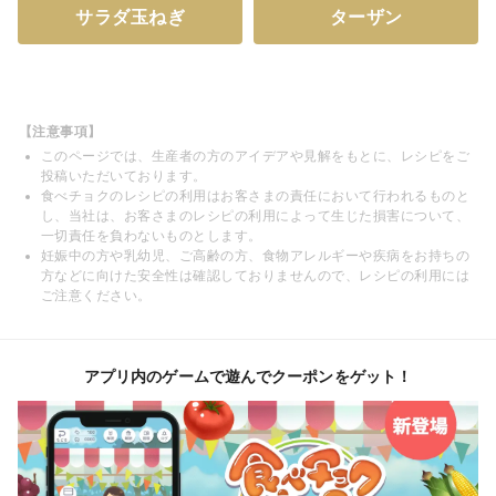
サラダ玉ねぎ
ターザン
【注意事項】
このページでは、生産者の方のアイデアや見解をもとに、レシピをご
投稿いただいております。
食べチョクのレシピの利用はお客さまの責任において行われるものと
し、当社は、お客さまのレシピの利用によって生じた損害について、
一切責任を負わないものとします。
妊娠中の方や乳幼児、ご高齢の方、食物アレルギーや疾病をお持ちの
方などに向けた安全性は確認しておりませんので、レシピの利用には
ご注意ください。
アプリ内のゲームで遊んでクーポンをゲット！