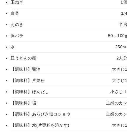
玉ねぎ
1個
白菜
1/4
えのき
半房
豚バラ
50～100g
水
250ml
皿うどんの麺
2人分
【調味料】醤油
大さじ1
【調味料】片栗粉
大さじ1
【調味料】ほんだし
小さじ１
【調味料】塩
主婦のカン
【調味料】あらびき塩コショウ
主婦のカン
【調味料】水(片栗粉を溶かす)
大さじ1