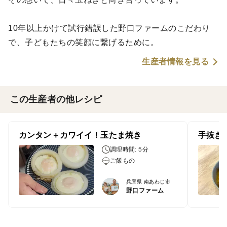
10年以上かけて試行錯誤した野口ファームのこだわり
で、子どもたちの笑顔に繋げるために。
生産者情報を見る
この生産者の他レシピ
カンタン＋カワイイ！玉たま焼き
手抜き
調理時間: 5分
ご飯もの
兵庫県 南あわじ市
野口ファーム