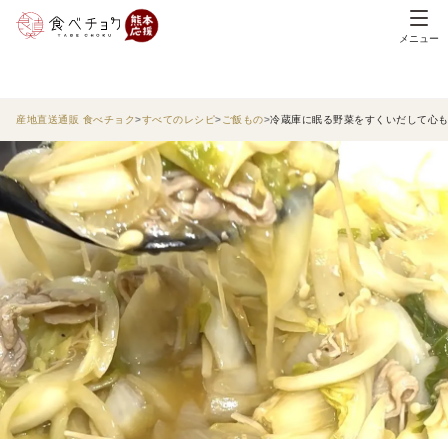
メニュー
産地直送通販 食べチョク
すべてのレシピ
ご飯もの
冷蔵庫に眠る野菜をすくいだして心