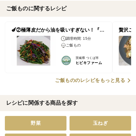
ご飯ものに関するレシピ
🍆②極薄皮だから油を吸いすぎない！『ロングインゲンと（杭茄）長なすの豚肉炒め』
調理時間: 15分
ご飯もの
茨城県 つくば市
ヒビキファーム
ご飯もののレシピをもっと見る
レシピに関係する商品を探す
野菜
玉ねぎ