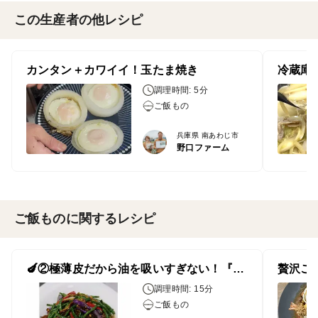
この生産者の他レシピ
カンタン＋カワイイ！玉たま焼き
調理時間: 5分
ご飯もの
兵庫県 南あわじ市
野口ファーム
ご飯ものに関するレシピ
🍆②極薄皮だから油を吸いすぎない！『ロングインゲンと（杭茄）長なすの豚肉炒め』
調理時間: 15分
ご飯もの