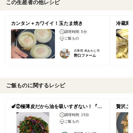
この生産者の他レシピ
カンタン＋カワイイ！玉たま焼き
調理時間: 5分
ご飯もの
兵庫県 南あわじ市
野口ファーム
ご飯ものに関するレシピ
🍆②極薄皮だから油を吸いすぎない！『ロングインゲンと（杭茄）長なすの豚肉炒め』
調理時間: 15分
ご飯もの