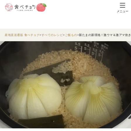
メニュー
産地直送通販 食べチョク
すべてのレシピ
ご飯もの
新たまの新境地！激ウマ＆激アマ炊