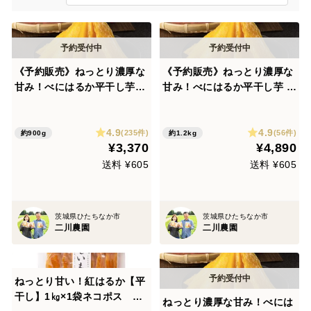
《予約販売》ねっとり濃厚な
《予約販売》ねっとり濃厚な
甘み！べにはるか平干し芋90
甘み！べにはるか平干し芋 計
0g
1.2kg（400g×3袋)
4.9
4.9
(235件)
(56件)
約900g
約1.2kg
¥3,370
¥4,890
送料 ¥605
送料 ¥605
茨城県ひたちなか市
茨城県ひたちなか市
二川農園
二川農園
ねっとり甘い！紅はるか【平
干し】1㎏×1袋ネコポス ポ
ねっとり濃厚な甘み！べには