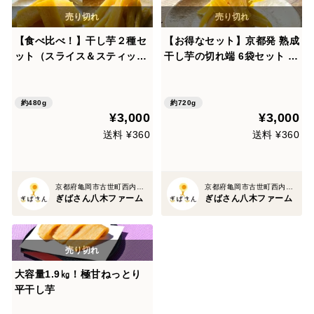
【食べ比べ！】干し芋２種セ
【お得なセット】京都発 熟成
ット（スライス＆スティック
干し芋の切れ端 6袋セット 無
計4袋）無添加・濃厚ねっと
添加・濃厚ねっとり食感 国産
り食感 国産紅はるか使用
紅はるか使用【父の日ギフ
【父の日ギフト】【夏ギフ
ト】【夏ギフト】【お中元】
約480g
約720g
¥3,000
¥3,000
ト】【お中元】
送料 ¥360
送料 ¥360
京都府亀岡市古世町西内坪9-3
京都府亀岡市古世町西内坪9-3
ぎばさん八木ファーム
ぎばさん八木ファーム
大容量1.9㎏！極甘ねっとり
平干し芋