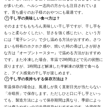
が多いため、ヘルシー志向の方からも注目されていま
す。育ち盛りのお子様のおやつにも最適です。
干し芋の美味しい食べ方は？
そのままでももちろん美味しい干し芋ですが、干し芋を
もっと柔らかくしたい、甘さを強く感じたい、という方
には『電子レンジ』で少し温める方法がおすすめ。さつ
まいも特有のホクホク感や、焼いた時の香ばしさが好き
な方は『オーブントースター』で温める方法がおすすめ
です。また冷凍した場合、常温で2時間ほどで元の状態に
戻りますが、1時間ほど解凍した半解凍の状態で食べる
と、アイス感覚の干し芋が楽しめます。
干し芋の長持ちする保存方法は？
常温保存の場合は、風通しが良く直射日光が当たらない
「冷暗所」で保存します。ただしひと口に干し芋といっ
ても、製造方法によって保存期間は異なり、季節によっ
ては傷みやすいので冷蔵保存がおすすめです。冷蔵保存