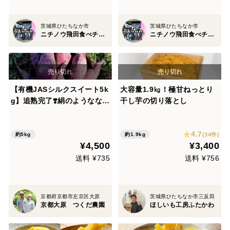
茨城県ひたちなか市
茨城県ひたちなか市
ニチノウ飛田食べチョク店
ニチノウ飛田食べチョク店
【有機JASシルクスイート5k
大容量1.9㎏！極甘ねっとり
g】追熟完了❣️絹のようななめ
干し芋の切り落とし
らか食感、ねっとりとして甘
味最高な大人気品種！スイー
4.7
トポテト、蒸し芋、干し芋、
(34件)
約5kg
約1.9kg
¥4,500
¥3,400
大学芋など！おやつづくりか
ら離乳食まで！家族が喜ぶ美
送料 ¥735
送料 ¥756
味しさ‼️
京都府京都市左京区大原
茨城県ひたちなか市三反田
京都大原 つくだ農園
ほしいも工房ふたかわ