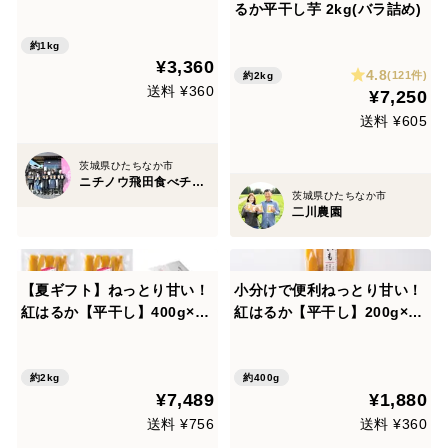
スト投函
るか平干し芋 2kg(バラ詰め)
約1kg
¥3,360
4.8
(121件)
約2kg
送料 ¥360
¥7,250
送料 ¥605
茨城県ひたちなか市
ニチノウ飛田食べチョク店
茨城県ひたちなか市
二川農園
【夏ギフト】ねっとり甘い！
小分けで便利ねっとり甘い！
紅はるか【平干し】400g×５
紅はるか【平干し】200g×2
袋
袋 ネコポス ポスト投函
約2kg
約400g
¥7,489
¥1,880
送料 ¥756
送料 ¥360