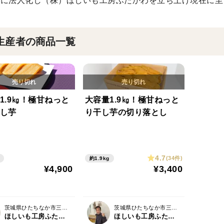
1年に法人化し（株）ほしいも工房ふたかわを立ち上げ現在に
生産者の商品一覧
1.9㎏！極甘ねっと
大容量1.9㎏！極甘ねっと
し芋
り干し芋の切り落とし
4.7
(34件)
約1.9kg
¥4,900
¥3,400
茨城県ひたちなか市三反田
茨城県ひたちなか市三反田
ほしいも工房ふたかわ
ほしいも工房ふたかわ