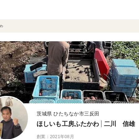
わ
茨城県 ひたちなか市三反田
ほしいも工房ふたかわ
二川 信雄
創業：2021年08月