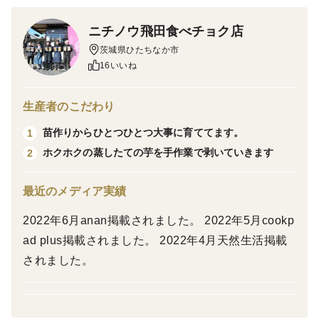
王道の上品な甘みの平干しです。
ニチノウ飛田食べチョク店
しっとり柔らかい食感はまさに逸品です。
茨城県ひたちなか市
16いいね
「紅はるか」をまるごとそのまま天日でじっくりと干
生産者のこだわり
し、さらに甘味をギュッと詰め込んだ干し芋で、しっと
苗作りからひとつひとつ大事に育ててます。
1
りやわらかでモチモチとした食感は、まさに逸品です。
ホクホクの蒸したての芋を手作業で剥いていきます
2
そのままお召し上がるのはもちろん、オーブントース
ターで焼いたり、電子レンジで温めると、柔らかさとも
最近のメディア実績
ちもち感、甘味も増し、さらにおいしくお召し上がりい
2022年6月anan掲載されました。 2022年5月cookp
ただけます
ad plus掲載されました。 2022年4月天然生活掲載
されました。
※酸化防止剤は必ず抜き取り温めてください