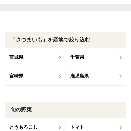
直射日光、高温多湿を避けて保存してください。
開封後は、密封して冷蔵庫で保管の上、なるべく早くお
召し上がりください。
長期保存される場合は小分けにしラップで包み
「さつまいも」を産地で絞り込む
ジップロックなどにいれ冷凍保存がおすすめです。
上記の方法で冷凍庫で３ヶ月ほど
茨城県
千葉県
白い粉は干し芋の糖分が表面に浮き出たものです。時間
が経つに連れて出てきます。しかしながら、サツマイモ
宮崎県
鹿児島県
の個体差により粉の吹き方が違います。それと同じく、
自然のものですので干し芋の色、大きさもサツマイモに
より異なりますので、ご了承ください
旬の野菜
こちらの商品はポスト投函になります。
とうもろこし
トマト