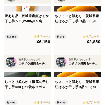
訳あり品 茨城県産紅はるか
ちょこっと訳あり 茨城県産
干し芋シロタ500g×５袋 お
紅はるか干し芋 B品500g×2
しろい干し芋
袋 ネコポス ポスト投函
4.7
4.7
(90件)
(194件)
約2.5kg
約1kg
¥6,150
¥2,850
茨城県ひたちなか市
茨城県ひたちなか市
ニチノウ飛田食べチョク店
ニチノウ飛田食べチョク店
しっとり柔らか！濃厚丸干し
ちょこっと訳あり 茨城県産
干し芋400ｇ×1袋ネコポス
紅はるか干し芋B品500g×1
ポスト投函
袋 ネコポス ポスト投函
4.9
4.7
(88件)
(194件)
約400g
約500g