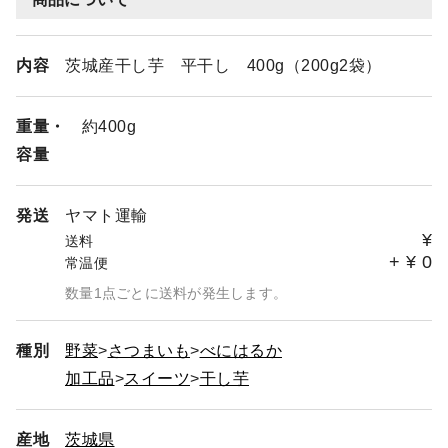
内容
茨城産干し芋 平干し 400g（200g2袋）
重量・
約400g
容量
発送
ヤマト運輸
¥
送料
+
¥
0
常温便
数量1点ごとに送料が発生します。
種別
野菜
さつまいも
べにはるか
加工品
スイーツ
干し芋
産地
茨城県