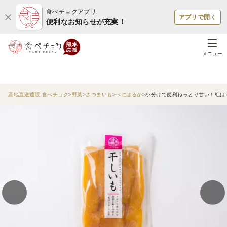
食べチョクアプリ
アプリで開く
便利なお知らせが充実！
メニュー
産地直送通販 食べチョク
野菜
さつまいも
べにはるか
小分けで便利ねっとり甘い！紅はる