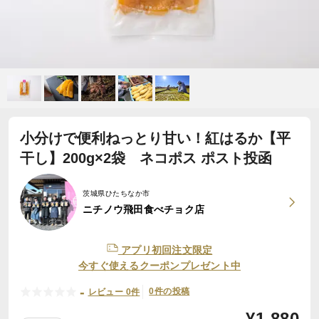
小分けで便利ねっとり甘い！紅はるか【平
干し】200g×2袋 ネコポス ポスト投函
茨城県ひたちなか市
ニチノウ飛田食べチョク店
アプリ初回注文限定
今すぐ使えるクーポンプレゼント中
-
0件の投稿
レビュー 0件
¥
1,880