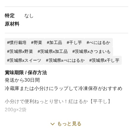
特定
なし
原材料
慣行栽培
野菜
加工品
干し芋
べにはるか
茨城県x野菜
茨城県x加工品
茨城県xさつまいも
茨城県xスイーツ
茨城県xべにはるか
茨城県x干し芋
賞味期限 / 保存方法
発送から30日間
冷蔵庫または小分けにラップして冷凍保存がおすすめ
小分けで便利ねっとり甘い！紅はるか【平干し】
200g×2袋
もっと見る
※こちらの商品はポスト投函になります。