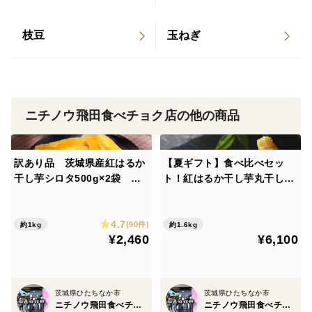
家庭用お試しサイズ#干し芋#紅はるか#スーパーフード#
低GI食品#ギフト#紅はるか#おやつ#無添加
枝豆
玉ねぎ
ニチノウ飛田食べチョク店の他の商品
訳あり品 茨城県産紅はるか
【夏ギフト】食べ比べセッ
干し芋シロタ500g×2袋 ネ
ト！紅はるか干し芋丸干し40
コポス ポスト投函 おしろい
0g×2袋平干し400g×2袋
干し芋
4.7
(90件)
約1kg
約1.6kg
¥2,460
¥6,100
茨城県ひたちなか市
茨城県ひたちなか市
ニチノウ飛田食べチョク店
ニチノウ飛田食べチョク店