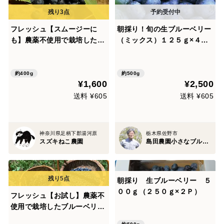
フレッシュ【スムージーに
朝採り！旬の生ブルーベリー
も】農薬不使用で栽培したブ
（ミックス）１２５ｇ×４パ
ルーベリー 生400g
ック
約400g
約500g
¥1,600
¥2,500
送料 ¥605
送料 ¥605
神奈川県足柄下郡湯河原
栃木県佐野市
スズキねこ農園
島田農園小さなブルーベリー畑
朝採り 生ブルーベリー ５
００ｇ（２５０ｇ×２Ｐ）
フレッシュ【お試し】農薬不
使用で栽培したブルーベリー
生150g