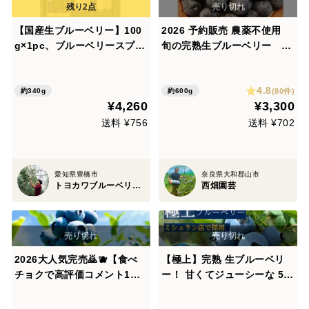
【国産生ブルーベリー】100
2026 予約販売 農薬不使用
g×1pc、ブルーベリースプレ
旬の完熟生ブルーベリー 発
ッド 120g×2個〈トヨヒルセ
送６０サイズ
ット【B】〉
4.8
(80件)
約340g
約600g
¥4,260
¥3,300
送料 ¥756
送料 ¥702
愛知県豊橋市
奈良県大和郡山市
トヨカワブルーベリーヒルズ
西畑園芸
2026大人気完売🙇🫐【食べ
【極上】完熟 生ブルーベリ
チョクで高評価コメント1番
ー！ 甘くてジューシーな 50
あります】ブルーベリー約1
0g
キロ【栽培期間中農薬不使