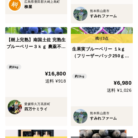
広島県豊田郡大崎上島町
柳屋
熊本県山鹿市
すみれファーム
【樹上完熟】南国土佐 完熟生
ブルーベリー３ｋｇ 農薬不使
生果実ブルーベリー １kｇ
用 自然栽培 四万十産
（フリーザーパック250ｇ×
４個）
約3kg
¥16,800
約1kg
送料 ¥918
¥6,980
送料 ¥1,026
愛媛県久万高原町
四万十ミライ
熊本県山鹿市
すみれファーム