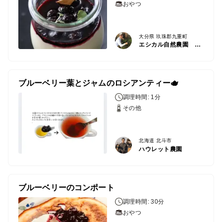
おやつ
大分県 玖珠郡九重町
エシカル自然農園 九重スマイルパーク
ブルーベリー葉とジャムのロシアンティー🫖
調理時間: 1分
その他
北海道 北斗市
ハウレット農園
ブルーベリーのコンポート
調理時間: 30分
おやつ