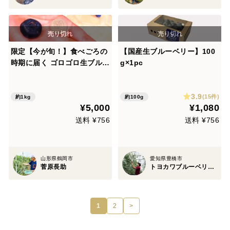
限定【今が旬！】食べごろの
【国産生ブルーベリー】100
時期に届く ゴロゴロ生ブルー
g×1pc
ベリー 125g×8パック
※順次発送
3.9
(15件)
約1kg
約100g
¥5,000
¥1,080
送料 ¥756
送料 ¥756
山形県鶴岡市
愛知県豊橋市
菅原長助
トヨカワブルーベリーヒルズ
1
2
>