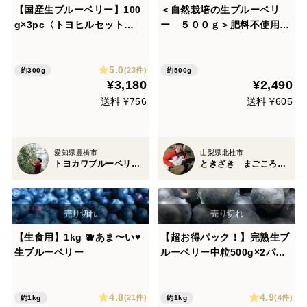
【国産生ブルーベリー】100
＜自然栽培の生ブルーベリ
g×3pc〈トヨヒルセット
ー ５００ｇ＞肥料不使用、
【C】〉
農薬も不使用、きめ細かな食
感で美味の≪ハイブッシュ系
5.0
生ブルーベリー≫を八ヶ岳南
(23件)
約300g
約500g
¥3,180
¥2,490
麓よりお届します
送料 ¥756
送料 ¥605
愛知県豊橋市
山梨県北杜市
トヨカワブルーベリーヒルズ
ときざき まごころ 農園
【生食用】1kg 🫐あま〜い♥
【超お得パック！】完熟生ブ
生ブルーベリー
ルーベリー中粒500g×2パッ
ク
4.8
4.9
(21件)
(4件)
約1kg
約1kg