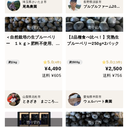
埼玉県さいたま市
長野県須坂市
尾島農園
ブルブルファーム20 bulubulu-farm.com
＜自然栽培の生ブルーベリ
【2品種食べ比べ！】完熟生
ー １ｋｇ＞肥料不使用、農
ブルーベリー250g×2パック
薬も不使用、きめ細かな食感
で美味の≪ハイブッシュ系生
5.0
5.0
ブルーベリー≫を八ヶ岳南麓
(4件)
(13件)
約1kg
約500g
¥4,490
¥2,500
よりお届します
送料 ¥605
送料 ¥756
山梨県北杜市
愛知県半田市
ときざき まごころ 農園
ウェルハート農園