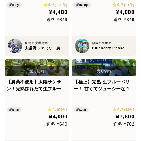
4.6
4.7
用】大小ミックス ID40461
(210件)
(51件)
約1kg
約500g
¥4,480
¥4,000
旬 生 加工 果物 ギフト 贈答
家庭用 予約 生食用
送料 ¥649
送料 ¥649
長野県安曇野市
静岡県磐田市
安曇野ファミリー農産 果物部門4年連続1位&殿堂入り&りんごグランプリ2025最高金賞1位 信州りんご 幻のりんご
Blueberry Gaoka
【農薬不使用】太陽サンサ
【極上】完熟 生ブルーベリ
ン！完熟採れたて生ブルーベ
ー！ 甘くてジューシーな 1k
リー(1kg)
g
4.5
4.7
(9件)
(32件)
約1kg
約1kg
¥4,000
¥7,800
送料 ¥649
送料 ¥702