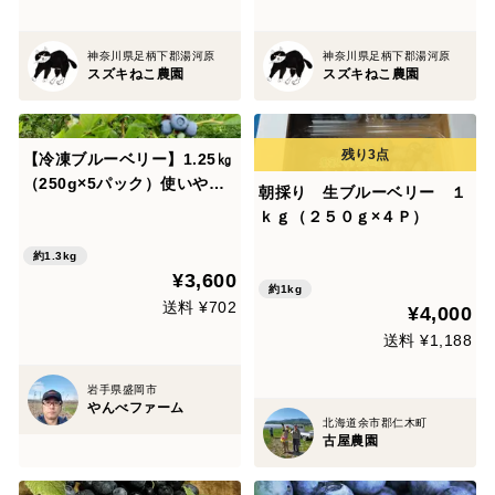
神奈川県足柄下郡湯河原
神奈川県足柄下郡湯河原
スズキねこ農園
スズキねこ農園
【冷凍ブルーベリー】1.25㎏
（250g×5パック）使いやす
朝採り 生ブルーベリー １
い小分けパック！ 中粒Mサイ
ｋｇ（２５０ｇ×４Ｐ）
ズ～大粒L☆LLサイズ（15ミ
リ以上～18ミリ以上)のミッ
約1.3kg
¥3,600
クス冷凍ブルーベリーです👍
約1kg
送料 ¥702
¥4,000
送料 ¥1,188
岩手県盛岡市
やんべファーム
北海道余市郡仁木町
古屋農園