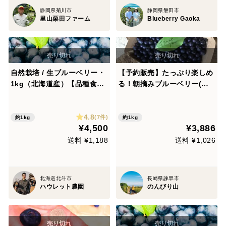
静岡県菊川市
静岡県磐田市
里山栗田ファーム
Blueberry Gaoka
自然栽培 / 生ブルーベリー・
【予約販売】たっぷり楽しめ
1kg（北海道産）【品種食べ
る！朝摘みブルーベリー(無
比べ可】【夏ギフト）
選別) / 1kg(500g×2)
4.8
(7件)
約1kg
約1kg
¥4,500
¥3,886
送料 ¥1,188
送料 ¥1,026
北海道北斗市
長崎県諫早市
ハウレット農園
のんびり山