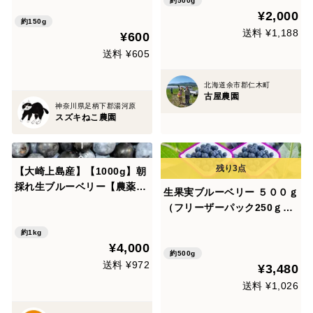
約500g
¥2,000
約150g
送料 ¥1,188
¥600
送料 ¥605
北海道余市郡仁木町
古屋農園
神奈川県足柄下郡湯河原
スズキねこ農園
【大崎上島産】【1000g】朝
採れ生ブルーベリー【農薬不
生果実ブルーベリー ５００ｇ
使用】
（フリーザーパック250ｇ×2
個）
約1kg
¥4,000
約500g
送料 ¥972
¥3,480
送料 ¥1,026