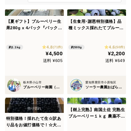
【夏ギフト】ブルーベリー生
【生食用･謝恩特別価格】品
果280g x 4パック『パック毎
種ミックス採れたてブルーベ
に品種表示』
リー（250g×2 パック）【栽
培期間中農薬不使用】【夏ギ
4.8
4.6
フト】
(71件)
(50件)
約1.1kg
約500g
¥4,500
¥2,200
送料 ¥605
送料 ¥649
栃木県小山市
愛知県豊田市小原地区
ブルーベリー南園（みなみえん）
ソーラー農園おばら未来ファーム
【樹上完熟】南国土佐 完熟生
ブルーベリー１ｋｇ 農薬不使
特別価格！採れたて生☆訳あ
用 自然栽培 四万十産
り品をお値打価格で！☆大容