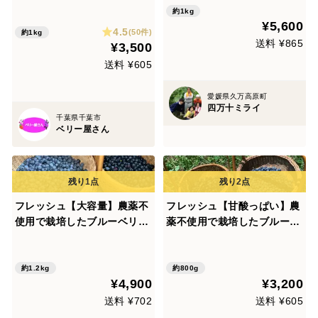
量！ ☆ジャム・スムージー最
約1kg
適♪『ひらかの里のブルーベ
¥5,600
4.5
リー』 ☆無選別（1㎏）1箱
(50件)
約1kg
送料 ¥865
¥3,500
送料 ¥605
愛媛県久万高原町
四万十ミライ
千葉県千葉市
ベリー屋さん
フレッシュ【大容量】農薬不
フレッシュ【甘酸っぱい】農
使用で栽培したブルーベリー
薬不使用で栽培したブルーベ
生1200g
リー 生800g
約1.2kg
約800g
¥4,900
¥3,200
送料 ¥702
送料 ¥605