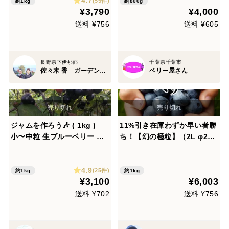
4.7
大粒（400g×2P）1箱
(55件)
約1kg
約800g
¥3,790
¥4,000
送料 ¥756
送料 ¥605
長野県下伊那郡
千葉県千葉市
佐々木 香 ガーデンベリー佐々木 佐々木農園
ベリー屋さん
ジャムを作ろう🎶 ( 1kg )
11%引き在庫わずか早い者勝
小〜中粒 生ブルーベリー 繊
ち！【幻の極粒】（2L φ20
維たっぷり❣️
以上） 完熟「生」ブルーベリ
ー500ｇ 完売
4.9
(25件)
約1kg
約1kg
¥3,100
¥6,003
送料 ¥702
送料 ¥756