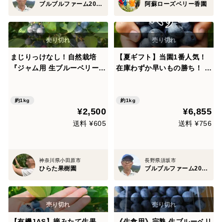
ブルブルファーム20 bulubulu-farm.com
阿蘇ローズベリー香園
まじりっけなし！自然栽培
【夏ギフト】当園1番人気！
『ジャム用 生ブルーベリー』
在庫わずか早いもの勝ち！ 生
1kg
食 鮮度最高！完熟「生」ブル
ーベリー オーガニック！500
ｇ×２(Lサイズ）完売
約1kg
約1kg
¥2,500
¥6,855
送料 ¥605
送料 ¥756
神奈川県小田原市
長野県須坂市
ひらた果樹園
ブルブルファーム20 bulubulu-farm.com
【有機JAS】摘みたて生果
《生食用》完熟 生ブルーベリ