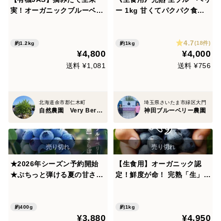
実！オーガニックブルーベリ
ー 1kg 甘くてパクパク食べ
ー／100g×12パック
ちゃう(^-^)
4.7
(18件)
約1.2kg
約1kg
¥4,800
¥4,000
送料 ¥1,081
送料 ¥756
北海道余市郡仁木町
埼玉県さいたま市緑区大門
自然農園 Very Berry Farm UEDA
神田ブルーベリー農園
★2026年シーズン予約開始
【生食用】オーガニック認
★ぷちっと弾ける夏の甘さ！
定！鮮度が命！ 完熟「生」ブ
【特選「生」ブルーベリー】
ルーベリー（М）500ｇ×２パ
400g【贈答用】
ック 完売
約400g
約1kg
¥3,880
¥4,950