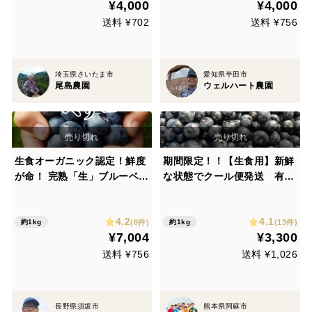
¥4,000
¥4,000
送料 ¥702
送料 ¥756
埼玉県さいたま市
愛知県半田市
尾島農園
ウェルハート農園
生食オーガニック認定！鮮度
期間限定！！【生食用】新鮮
が命！ 完熟「生」ブルーベリ
な状態でクール便発送 有機
ー500ｇ×２（L-Mミックス）
JAS認証栽培 安心安全甘酸
パック 完売
っぱくて美味しいブルーベリ
4.2
4.1
ー1kg
(8件)
(13件)
約1kg
約1kg
¥7,004
¥3,300
送料 ¥756
送料 ¥1,026
長野県須坂市
熊本県阿蘇市