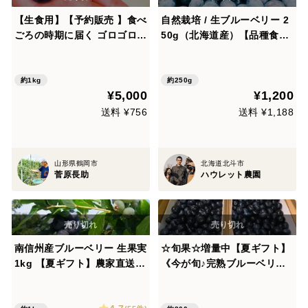
【生食用】【予約販売 】食べ
自然栽培 / 生ブルーベリー 2
ごろの時期に届く ゴロゴロ生
50g（北海道産）【品種食べ
ブルーベリー 125g×8パッ
比べ可】【夏ギフト】
ク お届予定7/11～7/31
※順次発送
約1kg
約250g
¥5,000
¥1,200
送料 ¥756
送料 ¥1,188
山形県鶴岡市
北海道北斗市
菅原長助
ハウレット農園
南信州産ブルーベリー 生果実
☆旬果☆増量中【夏ギフト】
1kg 【夏ギフト】農家直送だ
《今が旬♪完熟ブルーベリー
から出来る、収穫日の発送で
を生でどうぞ！》『ひらかの
高鮮度
里のブルーベリー』☆中粒～