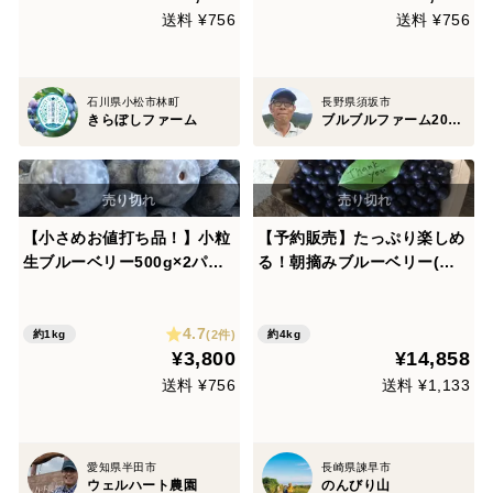
送料 ¥756
送料 ¥756
石川県小松市林町
長野県須坂市
きらぼしファーム
ブルブルファーム20 bulubulu-farm.com
【小さめお値打ち品！】小粒
【予約販売】たっぷり楽しめ
生ブルーベリー500g×2パッ
る！朝摘みブルーベリー(無
ク
選別) / 4kg(500g×8)
4.7
(2件)
約1kg
約4kg
¥3,800
¥14,858
送料 ¥756
送料 ¥1,133
愛知県半田市
長崎県諫早市
ウェルハート農園
のんびり山