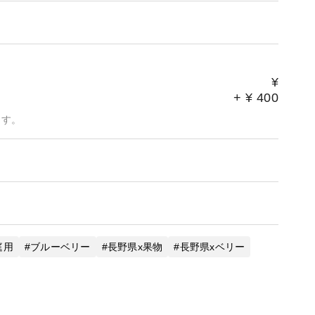
¥
+
¥
400
ます。
庭用
ブルーベリー
長野県x果物
長野県xベリー