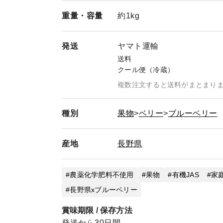
重量・
容量
約1kg
発送
ヤマト運輸
送料
クール便（冷蔵）
複数注文すると送料がまとまり
種別
果物
ベリー
ブルーベリー
産地
長野県
農薬化学肥料不使用
果物
有機JAS
家
長野県xブルーベリー
賞味期限 / 保存方法
発送から30日間