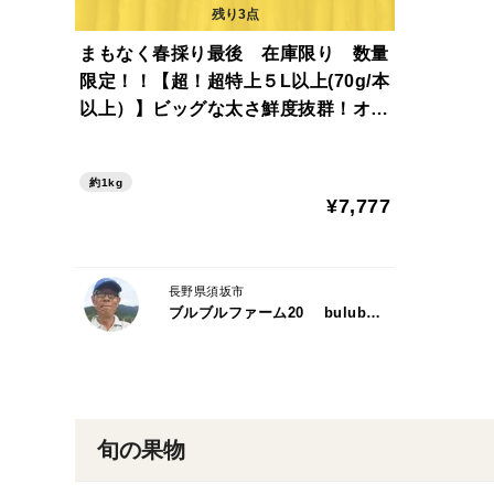
まもなく春採り最後 在庫限り 数量
限定！！【超！超特上５L以上(70g/本
以上）】ビッグな太さ鮮度抜群！オー
ガニックアスパラガス１kg 予約販売
中
約1kg
¥7,777
長野県須坂市
ブルブルファーム20 bulubulu-farm.com
旬の果物