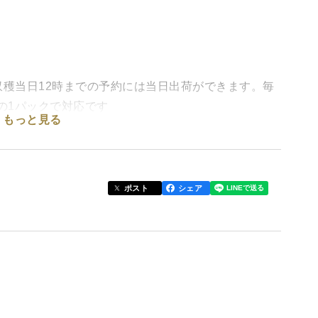
収穫当日12時までの予約には当日出荷ができます。毎
の1パックで対応です
もっと見る
ポスト
シェア
りブルーベリー本来の風味と甘酸っぱさをご堪能下さ