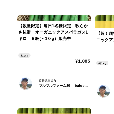
【数量限定】毎日1名様限定 軟らか
さ抜群 オーガニックアスパラガス1
【超！超
キロ Ｂ級(～1０g）販売中
ニックア
約1kg
¥1,885
約1kg
長野県須坂市
ブルブルファーム20 bulubulu-farm.com