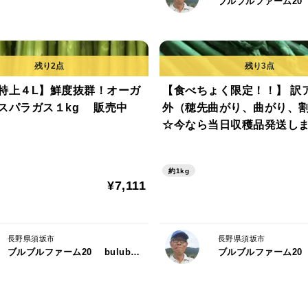
特上４L】鮮度抜群！オーガ
【食べちょく限定！！】 訳
スパラガス１kg 販売中
外（穂先曲がり、曲がり、
☆今なら当日収穫品発送します
大、２L、L、訳あり（30-6
アスパラガス １キロ 販売
約1kg
１日１名限定）
¥7,111
長野県須坂市
長野県須坂市
ブルブルファーム20 bulubulu-farm.com