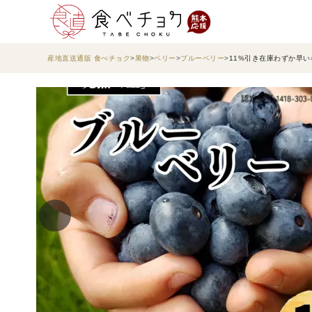
産地直送通販 食べチョク
果物
ベリー
ブルーベリー
11%引き在庫わずか早い