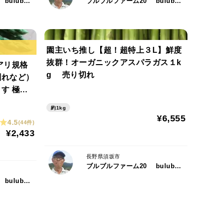
ブルブルファーム20 bulubulu-farm.com
ブルブルファーム20 bulubulu-farm.com
園主いち推し【超！超特上３L】鮮度
抜群！オーガニックアスパラガス１k
アリ規格
g 売り切れ
割れなど）
 極
0本程度）
約1kg
（販売は
¥6,555
4.5
(44件)
¥2,433
長野県須坂市
ブルブルファーム20 bulubulu-farm.com
ブルブルファーム20 bulubulu-farm.com