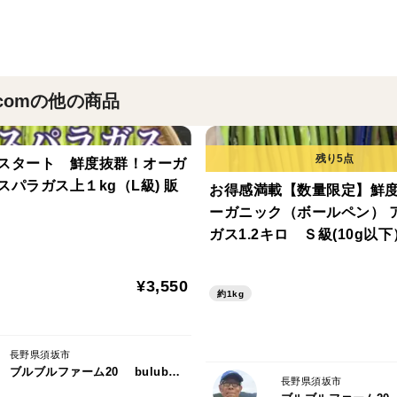
＜賞味期限＞
1か月以内
m.comの他の商品
スタート 鮮度抜群！オーガ
スパラガス上１kg（L級) 販
お得感満載【数量限定】鮮
ーガニック（ボールペン） 
ガス1.2キロ Ｓ級(10g以
¥3,550
約1kg
長野県須坂市
ブルブルファーム20 bulubulu-farm.com
長野県須坂市