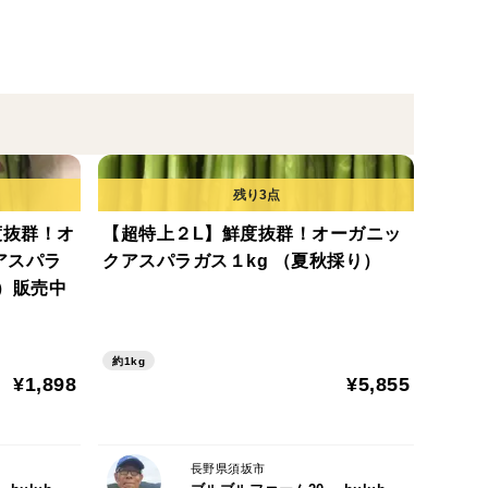
度抜群！オ
【超特上２L】鮮度抜群！オーガニッ
アスパラ
クアスパラガス１kg （夏秋採り）
下）販売中
約1kg
¥1,898
¥5,855
長野県須坂市