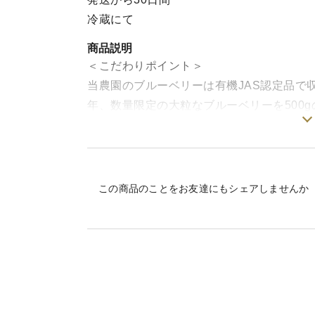
冷蔵にて
商品説明
＜こだわりポイント＞
当農園のブルーベリーは有機JAS認定品で
年、数量限定の大粒なブルーベリーを500g
ご希望の方は特記事項に記載してください
※発送は7月初旬前後からスタートします。
＜オススメの食べ方＞
この商品のことをお友達にもシェアしませんか
洗わずそのままお口の中へ５～６個ほうば
い
＜保存方法＞
小分けに分けて冷蔵庫に保存