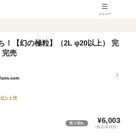
メニュー
！【幻の極粒】（2L φ20以上） 完
 完売
arm.com
ゼント中
¥
6,003
売り切れ
（税込/送料別）