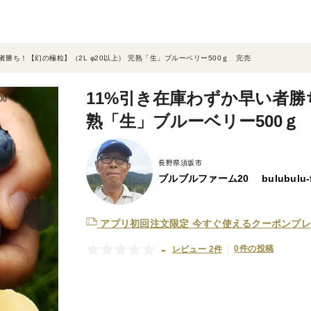
者勝ち！【幻の極粒】（2L φ20以上） 完熟「生」ブルーベリー500ｇ 完売
11%引き在庫わずか早い者勝ち
熟「生」ブルーベリー500ｇ
長野県須坂市
ブルブルファーム20 bulubulu-f
アプリ初回注文限定
今すぐ使えるクーポンプレ
-
0件の投稿
レビュー 2件