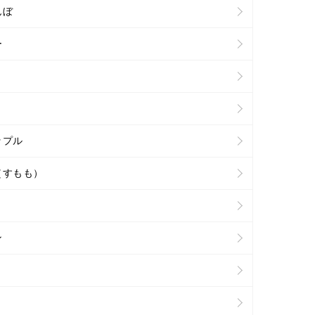
んぼ
ー
ップル
（すもも）
ン