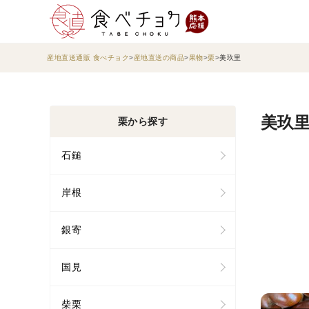
産地直送通販 食べチョク
産地直送の商品
果物
栗
美玖里
美玖里
栗から探す
石鎚
岸根
銀寄
国見
柴栗