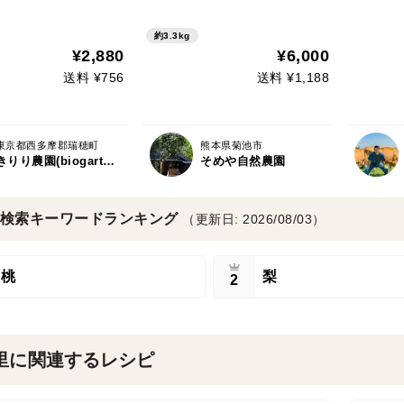
約3.3kg
¥2,880
¥6,000
送料 ¥756
送料 ¥1,188
東京都西多摩郡瑞穂町
熊本県菊池市
きりり農園(biogarten kiriri)
そめや自然農園
検索キーワードランキング
（更新日: 2026/08/03）
桃
梨
2
里に関連するレシピ