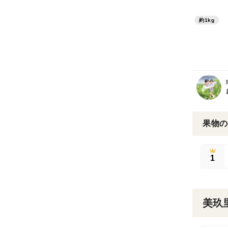
約1kg
果物の
1
美玖