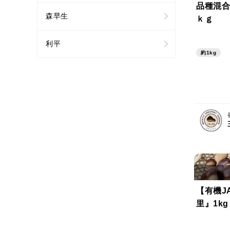
品種混合
森早生
ｋｇ
利平
約1kg
【有機J
里』1k