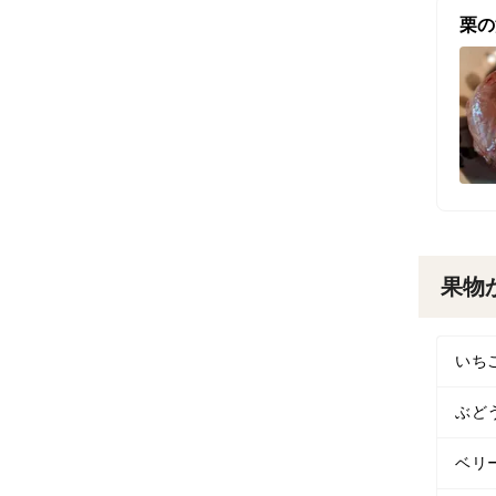
栗の
果物
いち
ぶど
ベリ