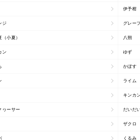
伊予柑
ンジ
グレー
夏（小夏）
八朔
カン
ゆず
ち
かぼす
ン
ライム
キンカ
クヮーサー
だいだ
ザクロ
バ
くるみ