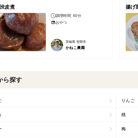
渋皮煮
揚げ
調理時間: 60分
おやつ
茨城県 笠間市
かねこ農園
から探す
ご
りんご
う
桃
ー
梅