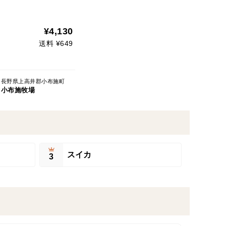
¥4,130
送料 ¥649
長野県上高井郡小布施町
小布施牧場
スイカ
3