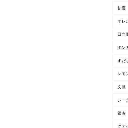
甘夏
オレ
日向
ポン
すだ
レモ
文旦
シー
銀杏
グア