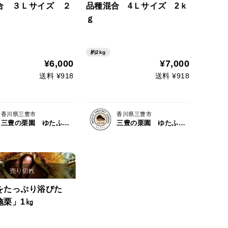
合 ３Ｌサイズ ２
品種混合 4Ｌサイズ 2ｋ
ｇ
約2kg
¥6,000
¥7,000
送料 ¥918
送料 ¥918
香川県三豊市
香川県三豊市
三豊の栗園 ゆたふぁむ
三豊の栗園 ゆたふぁむ
をたっぷり浴びた
施栗」1㎏