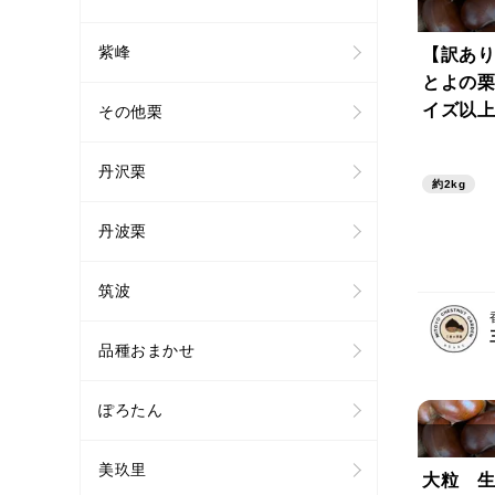
紫峰
【訳あり
とよの栗
イズ以上
その他栗
丹沢栗
約2kg
丹波栗
筑波
品種おまかせ
ぽろたん
美玖里
大粒 