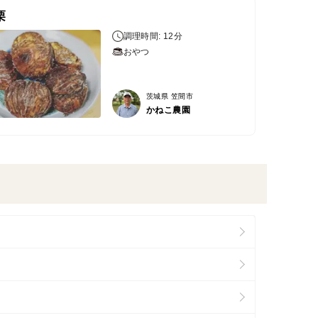
栗
調理時間: 12分
おやつ
茨城県 笠間市
かねこ農園