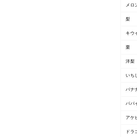
メロ
梨
キウ
栗
洋梨
いち
バナ
パパ
アケ
ドラ