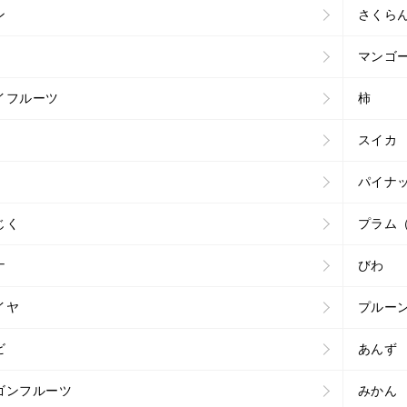
ン
さくら
マンゴ
イフルーツ
柿
スイカ
パイナ
じく
プラム
ナ
びわ
イヤ
プルー
ビ
あんず
ゴンフルーツ
みかん