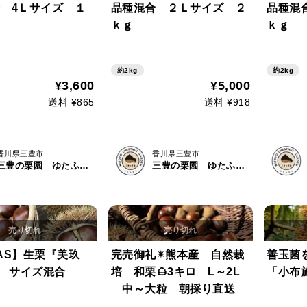
 4Ｌサイズ １
品種混合 ２Ｌサイズ ２
品種混
ｋｇ
ｋｇ
約2kg
約2kg
¥3,600
¥5,000
送料 ¥865
送料 ¥918
香川県三豊市
香川県三豊市
三豊の栗園 ゆたふぁむ
三豊の栗園 ゆたふぁむ
AS】生栗『美玖
完売御礼✴熊本産 自然栽
善玉菌
g サイズ混合
培 和栗🌰3キロ L～2L
「小布
中～大粒 朝採り直送