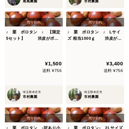
尾島農園
市村農園
♪ 栗 ポロタン ♪ 【限定
♪ 栗 ポロタン ♪ Lサイ
5セット】 渋皮がポロ
ズ 相当1000ｇ 渋皮がポ
っと剥けます！！ 【農薬
ロっと剥けます！！ 【農
不使用】 Mサイズ相当
薬不使用】
¥1,500
¥3,400
送料 ¥756
送料 ¥756
埼玉県本庄市
埼玉県本庄市
市村農園
市村農園
♪ 栗 ポロタン ♪訳あり小
♪ 栗 ポロタン♪ 2Lサイズ