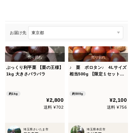
お届け先
ぷっくり利平栗 【栗の王様】
♪ 栗 ポロタン♪ 4Lサイズ
1kg 大きさバラバラ
相当500g 【限定１セット】
渋皮がポロっと剥けま
す！！ 【農薬不使用】
約1kg
約500g
¥2,800
¥2,100
送料 ¥702
送料 ¥756
埼玉県さいたま市
埼玉県本庄市