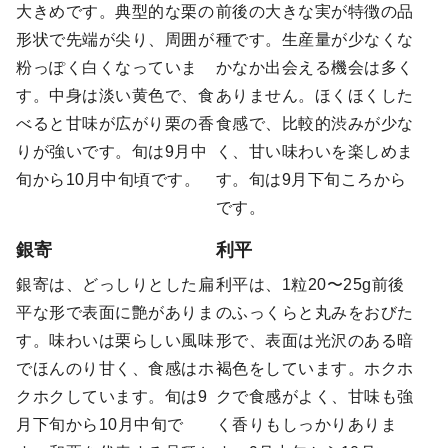
大きめです。典型的な栗の
前後の大きな実が特徴の品
形状で先端が尖り、周囲が
種です。生産量が少なくな
粉っぽく白くなっていま
かなか出会える機会は多く
す。中身は淡い黄色で、食
ありません。ほくほくした
べると甘味が広がり栗の香
食感で、比較的渋みが少な
りが強いです。旬は9月中
く、甘い味わいを楽しめま
旬から10月中旬頃です。
す。旬は9月下旬ころから
です。
銀寄
利平
銀寄は、どっしりとした扁
利平は、1粒20〜25g前後
平な形で表面に艶がありま
のふっくらと丸みをおびた
す。味わいは栗らしい風味
形で、表面は光沢のある暗
でほんのり甘く、食感はホ
褐色をしています。ホクホ
クホクしています。旬は9
クで食感がよく、甘味も強
月下旬から10月中旬で
く香りもしっかりありま