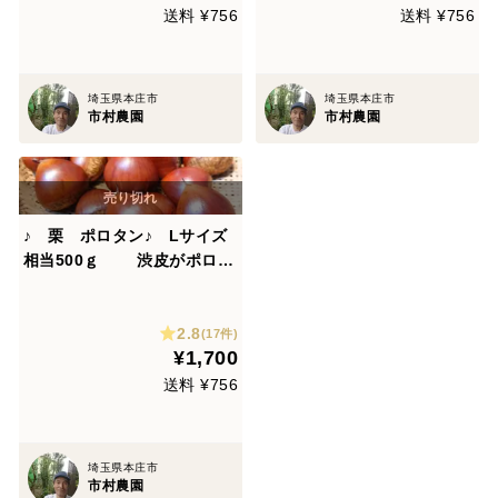
送料 ¥756
送料 ¥756
埼玉県本庄市
埼玉県本庄市
市村農園
市村農園
♪ 栗 ポロタン♪ Lサイズ
相当500ｇ 渋皮がポロっ
と剥けます！！ 【農薬不
使用】
2.8
(17件)
¥1,700
送料 ¥756
埼玉県本庄市
市村農園