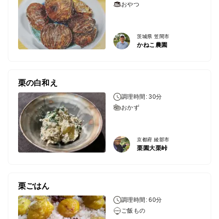
おやつ
茨城県 笠間市
かねこ農園
栗の白和え
調理時間: 30分
おかず
京都府 綾部市
栗園大栗峠
栗ごはん
調理時間: 60分
ご飯もの