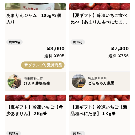
あまりんジャム 105g×3個
【夏ギフト】冷凍いちご食べ
入り
比べ【あまりん＆べにたま】
２Kg🍓
約320g
約2kg
¥3,000
¥7,400
送料 ¥605
送料 ¥756
グランプリ受賞商品
埼玉県川島町
埼玉県羽生市
どらちゃん農園
げんき農場羽生
【夏ギフト】冷凍いちご【希
【夏ギフト】冷凍いちご【新
少あまりん】２Kg🍓
品種べにたま】１Kg🍓
約2kg
約1kg