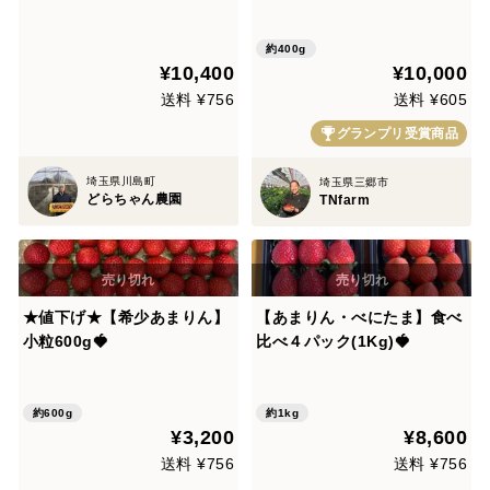
～竜と虎～放送記念！！202
7年シーズン予約！！
約400g
¥10,400
¥10,000
送料 ¥756
送料 ¥605
グランプリ受賞商品
埼玉県川島町
埼玉県三郷市
どらちゃん農園
TNfarm
★値下げ★【希少あまりん】
【あまりん・べにたま】食べ
小粒600g🍓
比べ４パック(1Kg)🍓
約600g
約1kg
¥3,200
¥8,600
送料 ¥756
送料 ¥756