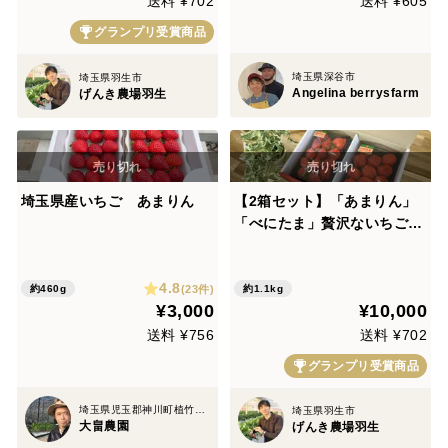
送料 ¥702
送料 ¥605
グランプリ受賞商品
埼玉県深谷市
埼玉県羽生市
Angelina berrysfarm
げんき農場羽生
埼玉県産いちご あまりん
【2箱セット】「あまりん」
「べにたま」贅沢ないちご食
べ比べ♪
4.8
(23件)
約460g
約1.1kg
¥3,000
¥10,000
送料 ¥756
送料 ¥702
グランプリ受賞商品
埼玉県児玉郡神川町植竹1357
埼玉県羽生市
大畠農園
げんき農場羽生