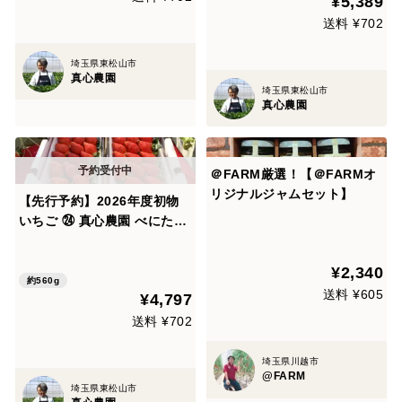
¥5,389
イチゴ！ TCBNBR1B
CAMIC1P
送料 ¥702
埼玉県東松山市
真心農園
埼玉県東松山市
真心農園
＠FARM厳選！【＠FARMオ
リジナルジャムセット】
【先行予約】2026年度初物
いちご ㉔ 真心農園 べにたま
(苺)【楓】化粧箱２パック入
り ご贈答でも好まれます！2
¥2,340
026年11月初旬～順次発送予
約560g
送料 ¥605
¥4,797
定 イチゴ！ TCBNKA2P
送料 ¥702
埼玉県川越市
@FARM
埼玉県東松山市