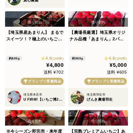
真心農園
【埼玉県産あまりん】 まるで
【農場長厳選】埼玉県オリジ
スイーツ！？極上のいちご
ナル品種「あまりん」2パッ
完熟U FIRM!あまりん4パッ
ク
クセット 150gx4P【お届け
4.8
4.8
日指定可能】
(146件)
(120件)
約600g
約560g
¥4,800
¥5,000
送料 ¥702
送料 ¥605
グランプリ受賞商品
グランプリ受賞商品
埼玉県本庄市
埼玉県羽生市
U FIRM!【いちご博2024 金賞受賞】
げんき農場羽生
※今シーズン即完売・来年度
【完熟プレミアムいちご】あ