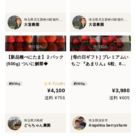
埼玉県児玉郡神川町植竹1357
埼玉県児玉郡神川町植竹1357
大畠農園
大畠農園
【新品種べにたま】２パック
[母の日ギフト] プレミアムい
(500g) ついに解禁🍓
ちご 『あまりん』6粒、8
粒、9粒、11粒、15粒 のいず
れか 250g×2パック入り
4.7
(12件)
約500g
約500g
¥4,100
¥3,980
送料 ¥756
送料 ¥605
埼玉県川島町
埼玉県深谷市
どらちゃん農園
Angelina berrysfarm