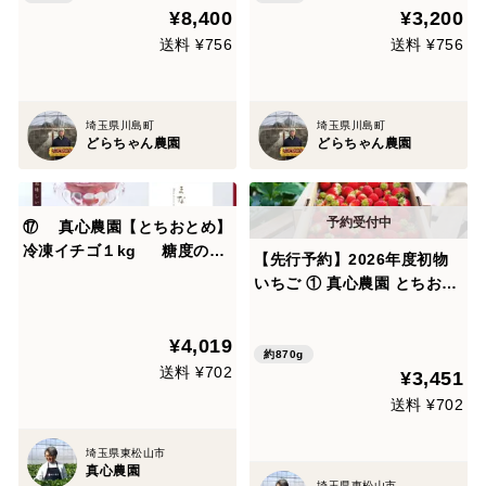
¥8,400
¥3,200
送料 ¥756
送料 ¥756
埼玉県川島町
埼玉県川島町
どらちゃん農園
どらちゃん農園
⑰ 真心農園【とちおとめ】
冷凍イチゴ１kg 糖度の乗
【先行予約】2026年度初物
った甘い「とちおとめ」を急
いちご ① 真心農園 とちおと
速冷凍。無添加・無加糖 お子
め(苺) バラ詰め870g×1箱
様のおやつにぴったり。スム
（粒の大きさ・果形 混在）2
¥4,019
ージーや削りイチゴもおスス
026年11月中旬～順次発送予
約870g
メ！TCTOIC1P
送料 ¥702
¥3,451
定 イチゴ！ TCTOBR1B
送料 ¥702
埼玉県東松山市
真心農園
埼玉県東松山市