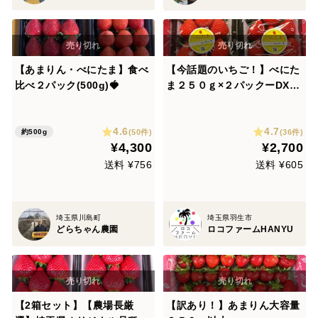
【あまりん・べにたま】食べ
【今話題のいちご！】べにた
比べ２パック(500g)🍓
ま２５０ｇ×２パックーDXパ
ックー
4.6
4.7
(50件)
(36件)
約500g
¥4,300
¥2,700
送料 ¥756
送料 ¥605
埼玉県川島町
埼玉県羽生市
どらちゃん農園
ロコファームHANYU
【2箱セット】【農場長厳
【訳あり！】あまりん大容量