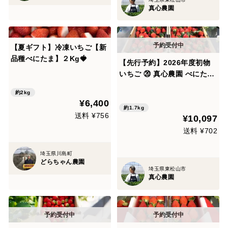
真心農園
【夏ギフト】冷凍いちご【新
品種べにたま】２Kg🍓
【先行予約】2026年度初物
いちご ⑳ 真心農園 べにたま
(苺) バラ詰め870g×2箱（粒
約2kg
の大きさ・果形 混在）2026
¥6,400
年11月初旬～順次発送予定
約1.7kg
送料 ¥756
¥10,097
イチゴ！TCBNBR2B
送料 ¥702
埼玉県川島町
どらちゃん農園
埼玉県東松山市
真心農園