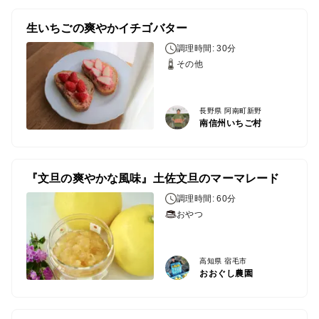
生いちごの爽やかイチゴバター
調理時間: 30分
その他
長野県 阿南町新野
南信州いちご村
『文旦の爽やかな風味』土佐文旦のマーマレード
調理時間: 60分
おやつ
高知県 宿毛市
おおぐし農園