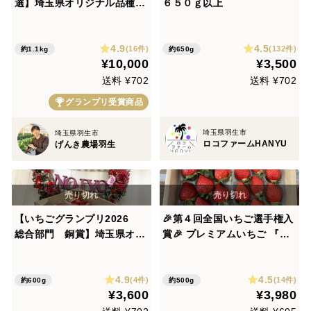
選】埼玉県オリジナル品種
６５０ｇ以上
「あまりん」4パック
4.9
4.5
(16件)
(132件)
約1.1kg
約650g
¥10,000
¥3,500
送料 ¥702
送料 ¥702
グランプリ受賞商品
埼玉県羽生市
埼玉県羽生市
ロコファームHANYU
げんき農場羽生
【いちごグランプリ2026
🎉第４回全国いちご選手権入
総合部門 銅賞】埼玉県オリ
賞🎉 プレミアムいちご 『べ
ジナル品種「あまりん」小粒
にたま』or『かおりん』のど
4パック
ちらかと『あまりん』の食べ
4.9
4.5
比べセット 6粒、8粒、9粒、
(4件)
(14件)
約600g
約500g
¥3,600
¥3,980
11粒、15粒のいずれか 250g
×2パック入り