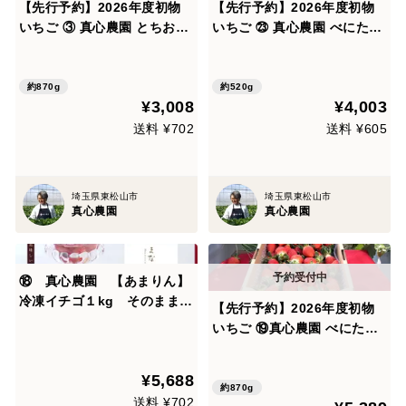
【先行予約】2026年度初物
【先行予約】2026年度初物
いちご ③ 真心農園 とちおと
いちご ㉓ 真心農園 べにたま
め(苺) 加工用バラ詰め870g×
(苺)【葵】化粧箱２パック入
1箱（小粒がメイン・果形混
り ご贈答でも好まれます！2
在）2026年11月中旬～順次
026年11月初旬～順次発送予
約870g
約520g
¥3,008
¥4,003
発送予定 イチゴ！ TCTOKY
定 イチゴ！TCBNAO2P
1B
送料 ¥702
送料 ¥605
埼玉県東松山市
埼玉県東松山市
真心農園
真心農園
⑱ 真心農園 【あまりん】
冷凍イチゴ１kg そのままが
【先行予約】2026年度初物
一番おいしい！ 糖度の乗った
いちご ⑲真心農園 べにたま
甘い「あまりん」を急速冷
(苺) バラ詰め870g×１箱（粒
凍。無添加・無加糖 子様のお
の大きさ・果形 混在）2026
¥5,688
やつにぴったり。スムージー
年11月上旬～順次発送予定
約870g
や削りイチゴもおススメ！T
送料 ¥702