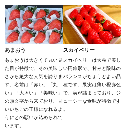
あまおう
スカイベリー
あまおうは大きくて丸い見
スカイベリーは大粒で美し
た目が特徴で、その美味し
い円錐形で、甘みと酸味の
さから絶大な人気を誇りま
バランスがちょうどよい品
す​。名前は「赤い」「丸
種です。果実は薄い橙赤色
い」「大きい」「美味い」
で、実が詰まっており、ジ
の頭文字から来ており、甘
ューシーな食味が特徴です​​
いいちごの王様になれるよ
。
うにとの願いが込められて
います。