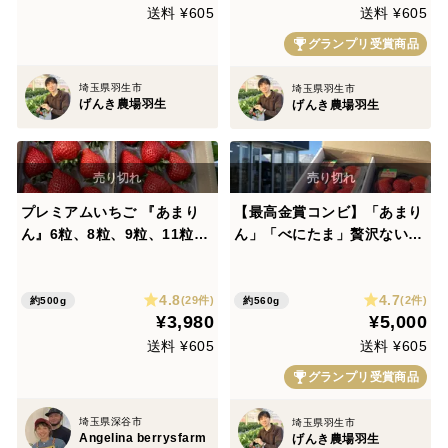
送料 ¥605
送料 ¥605
グランプリ受賞商品
埼玉県羽生市
埼玉県羽生市
げんき農場羽生
げんき農場羽生
プレミアムいちご 『あまり
【最高金賞コンビ】「あまり
ん』6粒、8粒、9粒、11粒、
ん」「べにたま」贅沢ないち
15粒 のいずれか 250g×2パ
ご食べ比べ♪
ック入り
4.8
4.7
(29件)
(2件)
約500g
約560g
¥3,980
¥5,000
送料 ¥605
送料 ¥605
グランプリ受賞商品
埼玉県深谷市
埼玉県羽生市
Angelina berrysfarm
げんき農場羽生