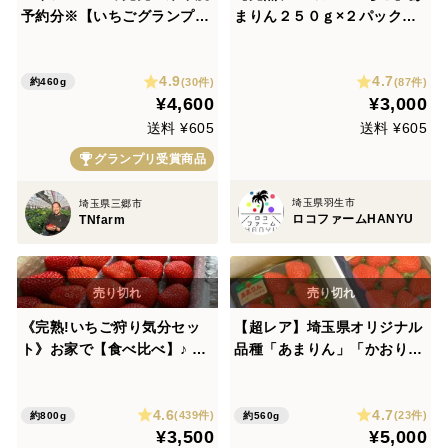
予約分※【いちごグランプリ
まりん２５０ｇ×２パックーD
2026最高金賞】完熟あまり
Xパックー
ん！数量限定！順次発送！！
4.9
4.7
(30件)
(87件)
約460g
¥4,600
¥3,000
送料 ¥605
送料 ¥605
グランプリ受賞商品
埼玉県羽生市
埼玉県三郷市
ロコファームHANYU
TNfarm
《完熟!いちご狩り気分セッ
【超レア】埼玉県オリジナル
ト》お家で【食べ比べ】♪ 埼
品種「あまりん」「かおり
玉県羽生市産【いちご食べ比
ん」食べ比べ♪
べ】
4.6
4.7
(439件)
(23件)
約800g
約560g
¥3,500
¥5,000