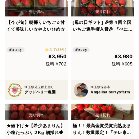
【今が旬】朝採りいちご☆甘
[母の日ギフト] 🎉第４回全国
くて美味しい☆やよいひめ☆
いちご選手権入賞🎉 『べにた
ま』or『かおりん』と『あま
りん』の食べ比べセット 6
4.7
粒、8粒、9粒、11粒、15粒
(36件)
約1.3kg
約500g
¥3,950
¥3,980
のいずれか 250g×2パック入
り
送料 ¥702
送料 ¥605
埼玉県児玉郡上里町
埼玉県深谷市
グッドベリー農園
Angelina berrysfarm
★値下げ★【希少あまりん】
極！！最高金賞受賞完熟あま
小粒たっぷり２Kg 朝採れ🍓
りん！数量限定！「テレ東」