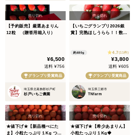
【予約販売】厳選あまりん
【いちごグランプリ2026銀
12粒 （贈答用箱入り）
賞】完熟ほしうらら！！数量
限定！２4０g×２P 順次発
送！！
4.7
(11件)
約480g
¥6,500
¥3,800
送料 ¥756
送料 ¥605
グランプリ受賞商品
グランプリ受賞商品
埼玉県北葛飾郡杉戸町
埼玉県三郷市
杉戸いちご農園
TNfarm
★値下げ★【新品種べにた
★値下げ★【希少あまりん】
ま】小粒たっぷり１Kg つい
小粒たっぷり１Kg🍓