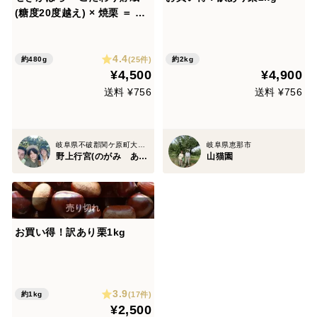
(糖度20度越え) × 焼栗 ＝ ま
さかの糖度30度越え！ 甘さ
際立つ・野上行宮(のがみあ
4.4
んぐう) ( 230g×2)
(25件)
約480g
約2kg
¥4,500
¥4,900
送料 ¥756
送料 ¥756
岐阜県不破郡関ケ原町大字野上
岐阜県恵那市
野上行宮(のがみ あんぐう)
山猫園
お買い得！訳あり栗1kg
3.9
(17件)
約1kg
¥2,500