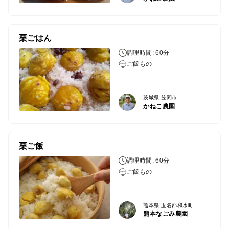
栗ごはん
調理時間: 60分
ご飯もの
茨城県 笠間市
かねこ農園
栗ご飯
調理時間: 60分
ご飯もの
熊本県 玉名郡和水町
熊本なごみ農園