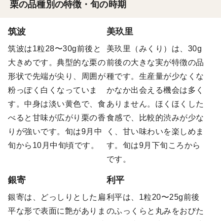
栗の品種別の特徴・旬の時期
筑波
美玖里
筑波は1粒28〜30g前後と
美玖里（みくり）は、30g
大きめです。典型的な栗の
前後の大きな実が特徴の品
形状で先端が尖り、周囲が
種です。生産量が少なくな
粉っぽく白くなっていま
かなか出会える機会は多く
す。中身は淡い黄色で、食
ありません。ほくほくした
べると甘味が広がり栗の香
食感で、比較的渋みが少な
りが強いです。旬は9月中
く、甘い味わいを楽しめま
旬から10月中旬頃です。
す。旬は9月下旬ころから
です。
銀寄
利平
銀寄は、どっしりとした扁
利平は、1粒20〜25g前後
平な形で表面に艶がありま
のふっくらと丸みをおびた