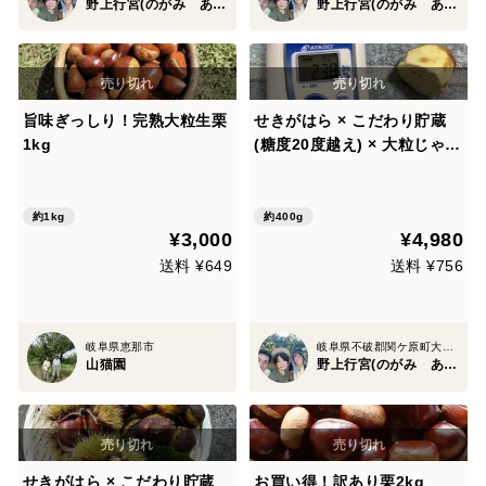
野上行宮(のがみ あんぐう)
野上行宮(のがみ あんぐう)
旨味ぎっしり！完熟大粒生栗
せきがはら × こだわり貯蔵
1kg
(糖度20度越え) × 大粒じゃな
い栗(中粒・欠け栗) ＝ 煌集
まる・満願栗 (きらめき
あつまる・まんがんぐり)
約1kg
約400g
¥3,000
¥4,980
【冷凍むき栗 200g×2パッ
ク】
送料 ¥649
送料 ¥756
岐阜県恵那市
岐阜県不破郡関ケ原町大字野上
山猫園
野上行宮(のがみ あんぐう)
せきがはら × こだわり貯蔵
お買い得！訳あり栗2kg