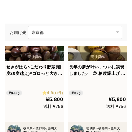
お届け先
せきがはら×こだわり貯蔵(糖
長年の夢が叶い、ついに実現
度20度越え)×ゴロっと大きな
しました♪ 😊 糖度爆上げ
栗 ＝ 大・満願栗 (だ
(糖度20℃超え) ぽろたん 熟
い・まんがんぐり) 【むき 2
成貯蔵仕上げ×ぽろたん(生
4.9
30g×2パック】
栗)×せきがはら
(14件)
約460g
約1kg
¥5,800
¥5,800
送料 ¥756
送料 ¥756
岐阜県不破郡関ケ原町大字野上
岐阜県不破郡関ケ原町大字野上