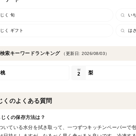
じく 旬
い
じく ギフト
は
検索キーワードランキング
（更新日: 2026/08/03）
桃
梨
2
じくのよくある質問
ちじくの保存方法は？
ついている水分を拭き取って、一つずつキッチンペーパーで包
は日持ちしますが、なるべく早く食べると良いです。冷凍す