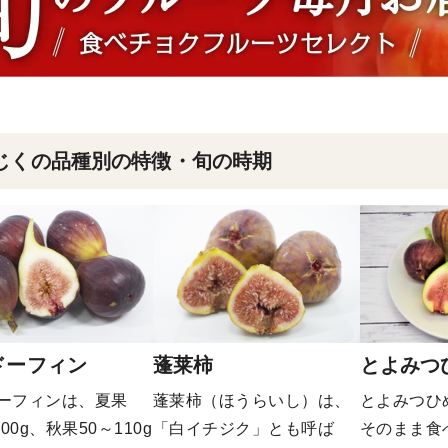
じくの品種別の特徴・旬の時期
ドーフィン
蓬莱柿
とよみつ
ーフィンは、夏果
蓬莱柿（ほうらいし）は、
とよみつひ
200g、秋果50～110g
「白イチジク」とも呼ば
そのまま食