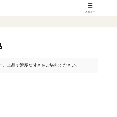
メニュー
品
と、上品で濃厚な甘さをご堪能ください。