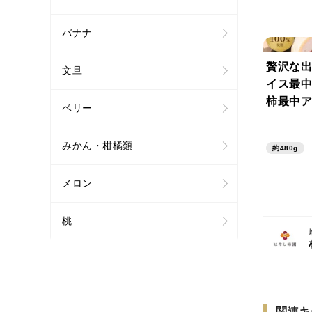
バナナ
贅沢な出
文旦
イス最中
柿最中ア
ベリー
ット
みかん・柑橘類
約480g
メロン
桃
関連キ