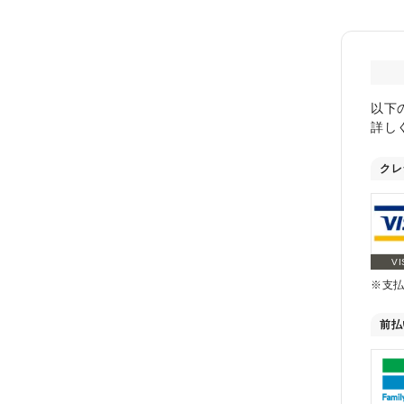
以下
詳し
クレ
VI
※支
前払