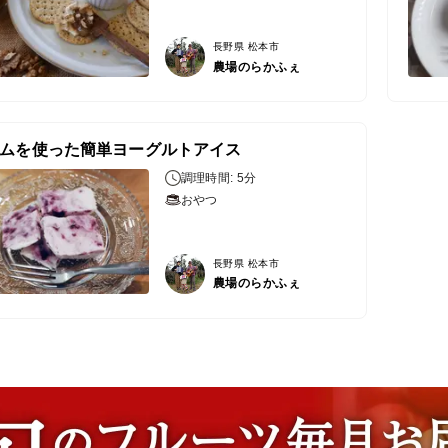
長野県 松本市
農場のらかふぇ
ムを使った簡単ヨーグルトアイス
調理時間: 5分
おやつ
長野県 松本市
農場のらかふぇ