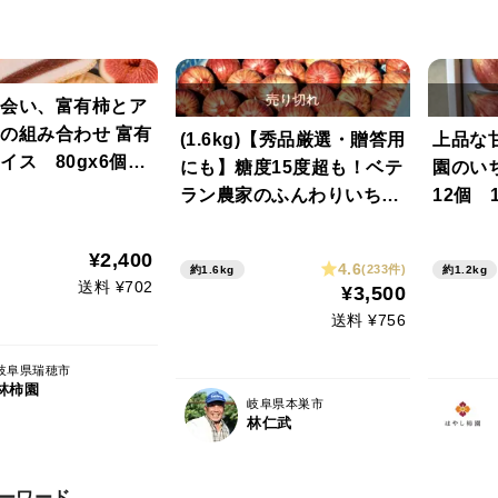
会い、富有柿とア
の組み合わせ 富有
(1.6kg)【秀品厳選・贈答用
上品な
イス 80gx6個セ
にも】糖度15度超も！ベテ
園のい
ラン農家のふんわりいちじ
12個 1
く
¥2,400
4.6
(233件)
約1.6kg
約1.2kg
送料 ¥702
¥3,500
送料 ¥756
岐阜県瑞穂市
林柿園
岐阜県本巣市
林仁武
ーワード