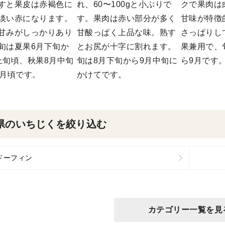
すと果皮は赤褐色に
れ、60〜100gと小ぶりで
クで果肉は
淡い赤になります。
す。果肉は赤い部分が多く
甘味が特徴
甘みがしっかりあり
甘酸っぱく上品な味。熟す
さっぱりし
旬は夏果6月下旬か
とお尻が十字に割れます。
果兼用で、
上旬頃、秋果8月中旬
旬は8月下旬から9月中旬に
ら9月です
0月頃です。
かけてです。
県のいちじくを絞り込む
ドーフィン
カテゴリー一覧を見