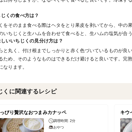
。
ちじくの食べ方は？
くをそのまま食べる際はヘタをとり果皮を剥いてから、中の
のいちじくと生ハムを合わせて食べると、生ハムの塩気が合
味しいいちじくの見分け方は？
らと丸く、付け根までしっかりと赤く色づいているものが良
るため、そのようなものはできるだけ避けると良いです。完
になります。
じくに関連するレシピ
っぴり贅沢なおつまみカナッペ
調理時間: 2分
おやつ