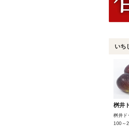
いち
桝井
桝井ド
100～