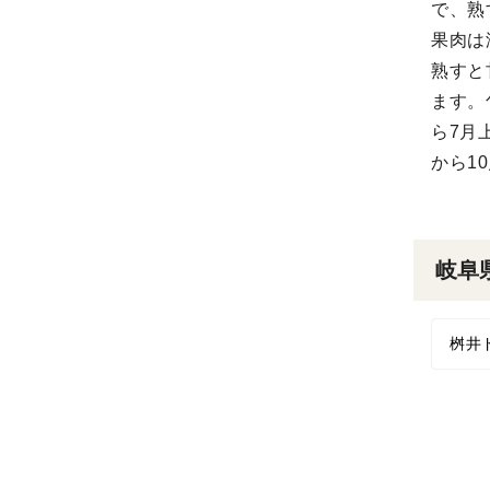
で、熟
果肉は
熟すと
ます。
ら7月
から1
岐阜
桝井