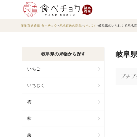
産地直送通販 食べチョク
産地直送の商品
いちじく
岐阜県のいちじくで産地直
岐阜県
岐阜県の果物から探す
いちご
プチプ
いちじく
梅
柿
栗