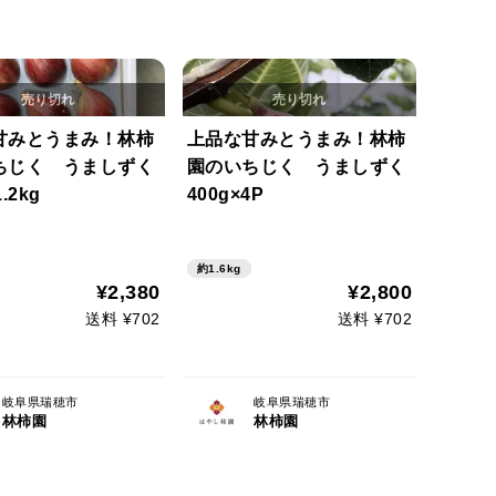
甘みとうまみ！林柿
上品な甘みとうまみ！林柿
ちじく うましずく
園のいちじく うましずく
.2kg
400g×4P
約1.6kg
¥2,380
¥2,800
送料 ¥702
送料 ¥702
岐阜県瑞穂市
岐阜県瑞穂市
林柿園
林柿園