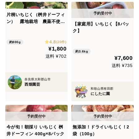
片桐いちじく（桝井ドーフィ
ン） 露地栽培 農薬不使
【家庭用】いちじく【8パッ
用 予約販売 順次配送
ク】
4.8
(20件)
約800g
¥1,800
約3.6kg
送料 ¥702
¥7,600
送料 ¥735
奈良県大和郡山市
西畑園芸
和歌山県有田郡
にしたに園
今が旬！朝採り いちじく 桝
無添加！ドライいちじく！2
井ドーフィン 400g×8パック
袋（100g）