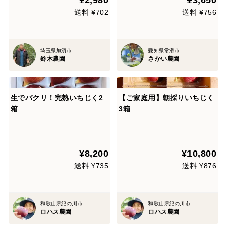
¥2,980
¥3,650
送料 ¥702
送料 ¥756
埼玉県加須市
愛知県常滑市
鈴木農園
さかい農園
生でパクリ！完熟いちじく2
【ご家庭用】朝採りいちじく
箱
3箱
¥8,200
¥10,800
送料 ¥735
送料 ¥876
和歌山県紀の川市
和歌山県紀の川市
ロハス農園
ロハス農園