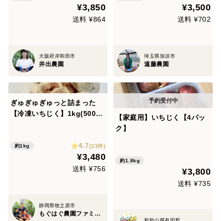
¥3,850
¥3,500
送料 ¥864
送料 ¥702
大阪府岸和田市
埼玉県加須市
井出農園
遠藤農園
ぎゅぎゅぎゅっと詰まった
【冷凍いちじく】1kg(500ｇ
【家庭用】いちじく【4パッ
×2袋)本州の方限定
ク】
4.7
(23件)
約1kg
¥3,480
約1.8kg
送料 ¥756
¥3,800
送料 ¥735
静岡県牧之原市
もぐはぐ農園ファミリー
和歌山県有田郡