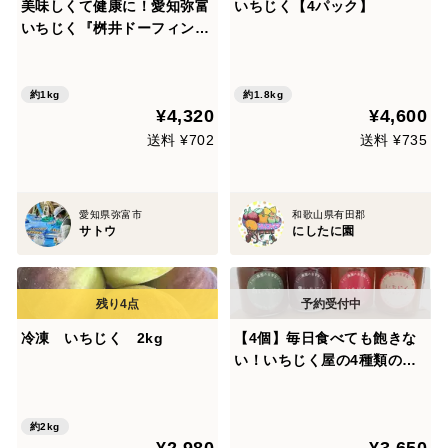
美味しくて健康に！愛知弥富
いちじく【4パック】
いちじく『桝井ドーフィン』
12玉 専用化粧箱入り
約1kg
約1.8kg
¥4,320
¥4,600
送料 ¥702
送料 ¥735
愛知県弥富市
和歌山県有田郡
サトウ
にしたに園
冷凍 いちじく 2kg
【4個】毎日食べても飽きな
い！いちじく屋の4種類の自
家製ジャム
約2kg