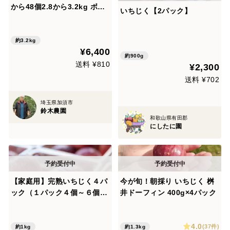
から48個2.8から3.2kg ボリ
いちじく【2パック】
ーム感たっぷりです❗️
約3.2kg
¥6,400
約900g
送料 ¥810
¥2,300
送料 ¥702
埼玉県加須市
鈴木農園
和歌山県有田郡
にしたに園
【家庭用】完熟いちじく４パ
今が旬！朝採り いちじく 桝
ック（１パック４個～６個入
井ドーフィン 400g×4パック
り）
4.0
(37件)
約1kg
約1.3kg