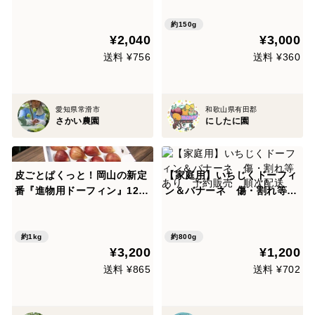
約150g
¥2,040
¥3,000
送料 ¥756
送料 ¥360
愛知県常滑市
和歌山県有田郡
さかい農園
にしたに園
皮ごとぱくっと！岡山の新定
【家庭用】いちじくドーフィ
番『進物用ドーフィン』12
ン＆バナーネ 傷・割れ等あ
個/セット
り 予約販売 順次配送
約1kg
約800g
¥3,200
¥1,200
送料 ¥865
送料 ¥702