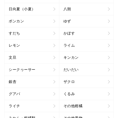
日向夏（小夏）
八朔
ポンカン
ゆず
すだち
かぼす
レモン
ライム
文旦
キンカン
シークヮーサー
だいだい
銀杏
ザクロ
グアバ
くるみ
ライチ
その他柑橘
みかん・柑橘類
その他果物