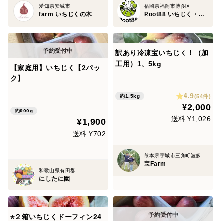
愛知県安城市
福岡県福岡市博多区
farm いちじくの木
Root88 いちじく・柑橘
訳あり冷凍宝いちじく！（加
工用）1、5kg
【家庭用】いちじく【2パッ
ク】
4.9
(54件)
約1.5kg
¥2,000
約900g
送料 ¥1,026
¥1,900
送料 ¥702
熊本県宇城市三角町波多3075-85
宝Farm
和歌山県有田郡
にしたに園
⭐︎２箱いちじくドーフィン24