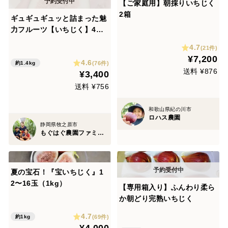
【ご家庭用】朝採りいちじく
2箱
ギュギュギュッと詰まった魅
力フルーツ【いちじく】4パ
ック（本州の方限定）
4.7
(21件)
¥7,200
4.6
(76件)
約1.4kg
送料 ¥876
¥3,400
送料 ¥756
和歌山県紀の川市
ロハス農園
静岡県牧之原市
もぐはぐ農園ファミリー
夏の宝石！『宝いちじく』1
2〜16玉（1kg）
【専用箱入り】ふんわり柔ら
か朝どり完熟いちじく
4.7
(69件)
約1kg
¥4,000