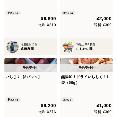
約2.7kg
約100g
¥6,800
¥2,000
送料 ¥810
送料 ¥360
埼玉県加須市
和歌山県有田郡
遠藤農園
にしたに園
いちじく【8パック】
無添加！ドライいちじく！1
袋（50g）
約3.6kg
約50g
¥9,200
¥1,000
送料 ¥876
送料 ¥360