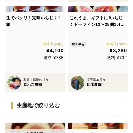
生でパクリ！完熟いちじく1
これうま、ギフトに❗️いちじ
箱
くドーフィン12〜28個1.4〜
1.6kgボリーム感たっぷりで
す❗️
4.8
4.7
(69件)
(78件)
約1.4kg
¥4,100
¥3,280
送料 ¥735
送料 ¥702
和歌山県紀の川市
埼玉県加須市
ロハス農園
鈴木農園
生産地で絞り込む