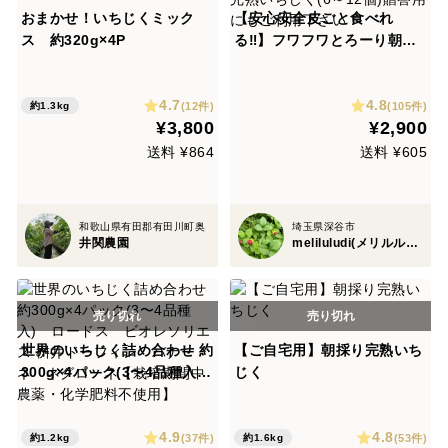
おまかせ！いちじくミック
【安心安全皮ごと食べれ
ス 約320g×4P
る‼︎】フワフワとろーり朝採
り完熟いちじく(6～12個)贈
答用にもご利用下さい！
4.7
4.8
(12件)
(105件)
約1.3kg
¥3,800
¥2,900
送料 ¥864
送料 ¥605
和歌山県有田郡有田川町奥
埼玉県深谷市
井関農園
meliluludi(メリルルディ)
世界のいちじく詰め合わせ 約
【ご自宅用】朝採り完熟いち
300g×4パック(3〜4品種入)
じく
ロードス ビオレソリエス
桝井ドーフィン バナーネ
4.9
4.8
ネグローネ【栽培期間中農
(37件)
(53件)
約1.2kg
約1.6kg