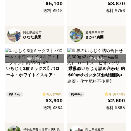
¥5,100
¥3,870
薬・化学肥料不使用】
送料 ¥918
送料 ¥756
岡山県総社市
愛知県常滑市
ひなた農園
さかい農園
いちじく3種ミックス〖バロ
世界のいちじく詰め合わせ 約
ーネ・ホワイトイスキア・ド
300g×2パック(3〜4品種入)
ーフィン〗約350g×4P
ロードス ビオレソリエス
桝井ドーフィン バナーネ
4.6
4.9
ネグローネ【栽培期間中農
(28件)
(13件)
約1.4kg
約600g
¥3,900
¥2,600
薬・化学肥料不使用】
送料 ¥864
送料 ¥865
和歌山県有田郡有田川町奥
岡山県総社市