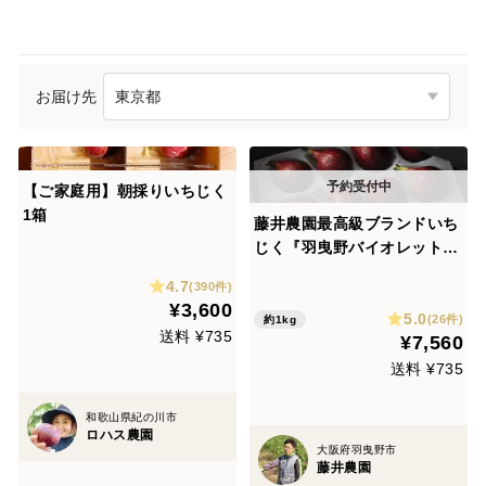
お届け先
【ご家庭用】朝採りいちじく
1箱
藤井農園最高級ブランドいち
じく『羽曳野バイオレット雫
（しずく）』（9個or12個入
4.7
(390件)
り）
¥3,600
5.0
(26件)
約1kg
送料 ¥735
¥7,560
送料 ¥735
和歌山県紀の川市
ロハス農園
大阪府羽曳野市
藤井農園