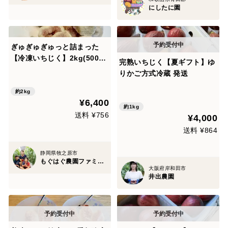
にしたに園
ぎゅぎゅぎゅっと詰まった
【冷凍いちじく】2kg(500ｇ
完熟いちじく【夏ギフト】ゆ
×4袋)本州の方限定
りかご方式冷蔵 発送
約2kg
¥6,400
約1kg
送料 ¥756
¥4,000
送料 ¥864
静岡県牧之原市
もぐはぐ農園ファミリー
大阪府岸和田市
井出農園