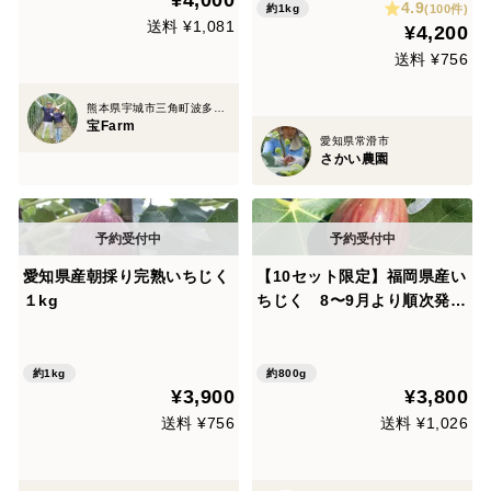
4.9
(100件)
約1kg
送料 ¥1,081
¥4,200
送料 ¥756
熊本県宇城市三角町波多3075-85
宝Farm
愛知県常滑市
さかい農園
愛知県産朝採り完熟いちじく
【10セット限定】福岡県産い
１kg
ちじく 8〜9月より順次発送
の予約商品(約800g-1kg程
度) イチジク
約1kg
約800g
¥3,900
¥3,800
送料 ¥756
送料 ¥1,026