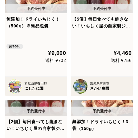
無添加！ドライいちじく！
【5個】毎日食べても飽きな
（500g）※簡易包装
い！いちじく屋の自家製ジャ
ム
約500g
¥9,000
¥4,460
送料 ¥702
送料 ¥756
和歌山県有田郡
愛知県常滑市
にしたに園
さかい農園
【2個】毎日食べても飽きな
無添加！ドライいちじく！3
い！いちじく屋の自家製ジャ
袋（150g）
ム