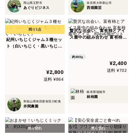
岡山県玉野市
奈良県大和郡山市
あぐりビジネス
西畑園芸
贅沢な出会い、富有柿とアイ
ス最中の組み合わせ 富有柿最
紀州いちじくジャム３種セッ
中アイス 80gx6個セット
ト（白いちじく・黒いちじ
く・いちじく）
約480g
¥2,400
送料 ¥702
¥2,800
送料 ¥864
岐阜県瑞穂市
林柿園
和歌山県有田郡有田川町奥
井関農園