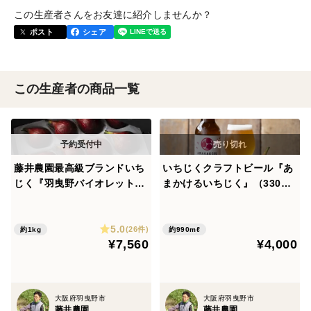
この生産者さんをお友達に紹介しませんか？
ポスト
シェア
この生産者の商品一覧
藤井農園最高級ブランドいち
いちじくクラフトビール『あ
じく『羽曳野バイオレット雫
まかけるいちじく』（330ml
（しずく）』（9個or12個入
×3本セット）
り）
5.0
(26件)
約1kg
約990mℓ
¥7,560
¥4,000
大阪府羽曳野市
大阪府羽曳野市
藤井農園
藤井農園