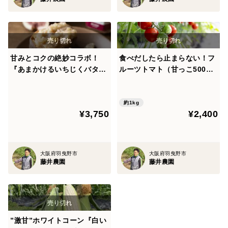
甘みとコクの絶妙コラボ！
食べだしたら止まらない！フ
『あまかけるいちじくバタ
ルーツトマト（甘っこ500g×
ー』150g×3本セット
2袋）
約1kg
¥3,750
¥2,400
大阪府羽曳野市
大阪府羽曳野市
藤井農園
藤井農園
”激甘”ホワイトコーン『白い