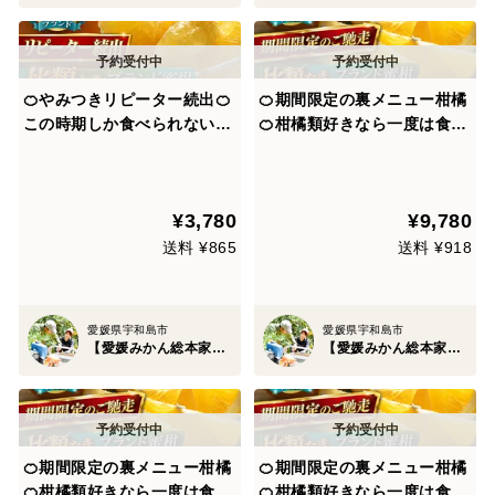
🍊やみつきリピーター続出🍊
🍊期間限定の裏メニュー柑橘
この時期しか食べられない
🍊柑橘類好きなら一度は食べ
『ゴールドオレンジ』傾斜35
て頂きたい国産『ゴールドオ
度の崖上で収穫される希少な
レンジ』傾斜35度の崖上で収
宇和島ブランド☆お試しキャ
穫される希少な宇和島ブラン
¥3,780
¥9,780
ンペーン約1kg【2027年4月
ド☆お得な大容量約3kg【家
上旬予約】
庭用・贈り物】【5月中旬予
送料 ¥865
送料 ¥918
約】
愛媛県宇和島市
愛媛県宇和島市
【愛媛みかん総本家】山内ファーム崖上の宇和島ブランド
【愛媛みかん総本家】山内ファーム崖上の宇和島ブランド
🍊期間限定の裏メニュー柑橘
🍊期間限定の裏メニュー柑橘
🍊柑橘類好きなら一度は食べ
🍊柑橘類好きなら一度は食べ