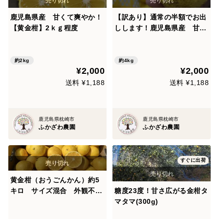
鹿児島県産 甘くて爽やか！
【訳あり】通常の半額でお出
【黄金柑】2ｋｇ程度
しします！鹿児島県産 甘く
て爽やか！【黄金柑】4ｋｇ
程度
約2kg
約4kg
¥2,000
¥2,000
送料 ¥1,188
送料 ¥1,188
鹿児島県枕崎市
鹿児島県枕崎市
ふかざわ農園
ふかざわ農園
すぐに出荷
黄金柑（おうごんかん）約5
キロ サイズ混合 外観不良
糖度23度！甘さ広がる金柑タ
あり 家庭用 ゴールデンオ
マタマ(300g)
レンジ