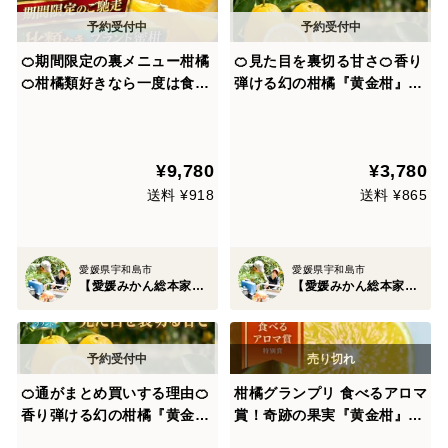
🍊期間限定の裏メニュー柑橘
🍊見た目を裏切る甘さ🍊香り
🍊柑橘類好きなら一度は食べ
弾ける幻の柑橘『黄金柑』春
て頂きたい『ゴールドオレン
限定の極上フルーツお試しキ
ジ』傾斜35度の崖上で収穫さ
ャンペーン約1㎏【3月上旬予
れる希少な宇和島ブランド☆
約】
¥9,780
¥3,780
お得な大容量約3kg【家庭
用・贈り物】【4月上旬予
送料 ¥918
送料 ¥865
約】
愛媛県宇和島市
愛媛県宇和島市
【愛媛みかん総本家】山内ファーム崖上の宇和島ブランド
【愛媛みかん総本家】山内ファーム崖上の宇和島ブランド
🍊通がまとめ買いする理由🍊
柑橘グランプリ 食べるアロマ
香り弾ける幻の柑橘『黄金
賞！奇跡の果実『黄金柑』ゴ
柑』春限定の極上フルーツ大
ールデンオレンジ 2kg あふ