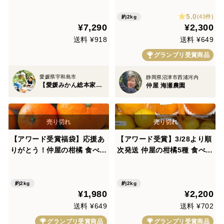
容量パッケージ約3kg【3月
れる果汁とさわやかな甘み 黄
5.0
上旬予約】
蜜柑 仲屋 海瀬農園
(43件)
約2kg
¥7,290
¥2,300
送料 ¥918
送料 ¥649
グランプリ受賞商品
愛媛県宇和島市
静岡県沼津市西浦河内
【愛媛みかん総本家】山内ファーム崖上の宇和島ブランド
仲屋 海瀬農園
【アワード受賞福袋】応援あ
【アワード受賞】3/28より順
りがとう！仲屋の柑橘 食べ比
次発送 仲屋の柑橘5種 食べ比
べセット 《3月下旬発送》仲
べセット 約2kg 仲屋 海瀬農
屋 海瀬農園 バラエティセッ
園 バラエティセット 希少品
ト
種含む 詰め合わせ
約2kg
約2kg
¥1,980
¥2,200
送料 ¥649
送料 ¥702
グランプリ受賞商品
グランプリ受賞商品