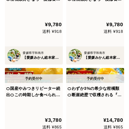
て頂きたい『ゴールドオレン
て頂きたい国産『ゴールドオ
ジ』傾斜35度の崖上で収穫さ
レンジ』傾斜35度の崖上で収
れる希少な宇和島ブランド☆
穫される希少な宇和島ブラン
¥9,780
¥9,780
お得な大容量約3kg【家庭
ド☆お得な大容量約3kg【家
用・贈り物】【4月下旬予
庭用・贈り物】【4月中旬予
送料 ¥918
送料 ¥918
約】
約】
愛媛県宇和島市
愛媛県宇和島市
【愛媛みかん総本家】山内ファーム崖上の宇和島ブランド
【愛媛みかん総本家】山内ファーム崖上の宇和島ブランド
🍊国産やみつきリピーター続
🍊わずか3%の希少な柑橘類
出🍊この時期しか食べられな
🍊断崖絶壁で収穫される『幻
い『ゴールドオレンジ』傾斜
のプラチナオレンジ』傾斜35
35度の崖上で収穫される希少
度の崖上で収穫される希少な
な宇和島ブランド☆お試しキ
宇和島ブランド🍊なかなか市
¥3,780
¥14,780
ャンペーン約1kg🍊家庭用・
場に出回らない贈答用約1.5k
贈り物🍊【5月上旬予約】
g🍊【5月中旬予約】
送料 ¥865
送料 ¥865