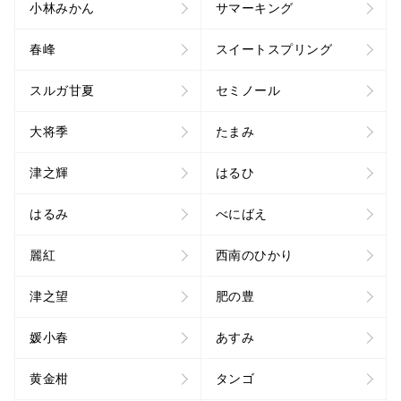
小林みかん
サマーキング
春峰
スイートスプリング
スルガ甘夏
セミノール
大将季
たまみ
津之輝
はるひ
はるみ
べにばえ
麗紅
西南のひかり
津之望
肥の豊
媛小春
あすみ
黄金柑
タンゴ