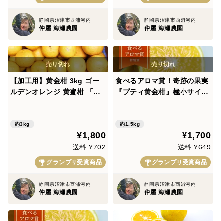
静岡県沼津市西浦河内
静岡県沼津市西浦河内
仲屋 海瀬農園
仲屋 海瀬農園
【加工用】黄金柑 3kg ゴー
食べるアロマ賞！奇跡の果実
ルデンオレンジ 黄蜜柑 「も
『プティ黄金柑』極小サイズ
ったいない」にご賛同くださ
ゴールデンオレンジ 1.5kg
い 仲屋 海瀬農園
あふれる果汁とさわやかな甘
み 黄蜜柑 仲屋 海瀬農園
約3kg
約1.5kg
¥1,800
¥1,700
送料 ¥702
送料 ¥649
グランプリ受賞商品
グランプリ受賞商品
静岡県沼津市西浦河内
静岡県沼津市西浦河内
仲屋 海瀬農園
仲屋 海瀬農園