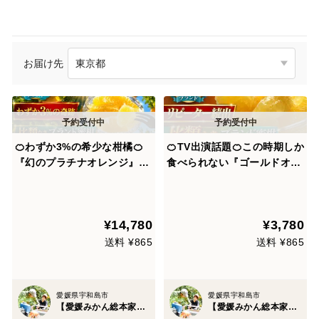
お届け先
🍊わずか3%の希少な柑橘🍊
🍊TV出演話題🍊この時期しか
『幻のプラチナオレンジ』傾
食べられない『ゴールドオレ
斜35度の崖上で収穫される希
ンジ』傾斜35度の崖上で収穫
少な宇和島ブランド🍊なかな
される高級希少な宇和島ブラ
か市場に出回らない贈答用約
ンドお試しキャンペーン約1k
¥14,780
¥3,780
1.5kg🍊【5月下旬予約】
g【家庭用・贈答用】【5月下
旬予約】
送料 ¥865
送料 ¥865
愛媛県宇和島市
愛媛県宇和島市
【愛媛みかん総本家】山内ファーム崖上の宇和島ブランド
【愛媛みかん総本家】山内ファーム崖上の宇和島ブランド