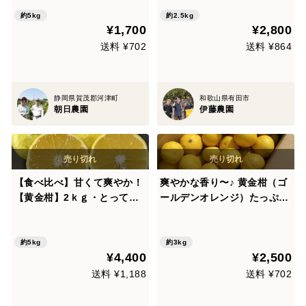
約5.0㎏
訳あり品 2.5kg 354-2h
約5kg
約2.5kg
¥1,700
¥2,800
送料 ¥702
送料 ¥864
静岡県賀茂郡河津町
和歌山県有田市
朝日農園
伊藤農園
【食べ比べ】甘くて爽やか！
爽やかな香り〜♪ 黄金柑（ゴ
【黄金柑】2ｋｇ・とっても
ールデンオレンジ）たっぷり
ジューシー！【たんかん】3
お得な3kg
ｋｇ
約5kg
約3kg
¥4,400
¥2,500
送料 ¥1,188
送料 ¥702