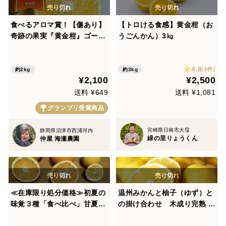
食べるアロマ賞！【傷あり】
【トロける食感】黄金柑（お
奇跡の果実『黄金柑』ゴール
うごんかん）3㎏
デンオレンジ 2kg あふれる
果汁とさわやかな甘み 黄蜜柑
4.8
仲屋 海瀬農園
(6件)
約2kg
約3kg
¥2,100
¥2,500
送料 ¥649
送料 ¥1,081
グランプリ受賞商品
宮崎県日南市大窪
静岡県沼津市西浦河内
緑の里りょうくん
仲屋 海瀬農園
≪在庫限り処分価格≫初夏の
温州みかんと柚子（ゆず）と
味覚３種「食べ比べ」甘夏・
の掛け合わせ 木成り完熟 黄
黄金柑・星タンゴール
金柑（ゴールデンオレンジ）