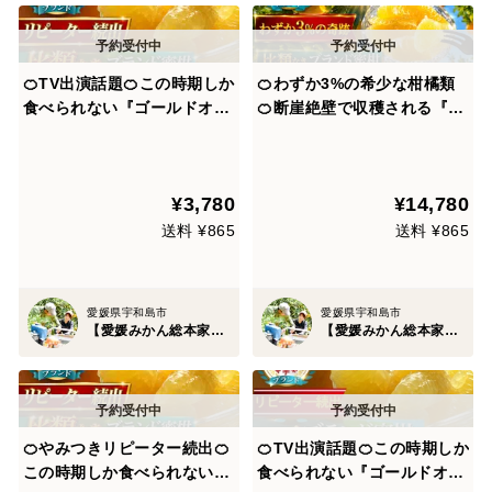
🍊TV出演話題🍊この時期しか
🍊わずか3%の希少な柑橘類
食べられない『ゴールドオレ
🍊断崖絶壁で収穫される『幻
ンジ』傾斜35度の崖上で収穫
のプラチナオレンジ』傾斜35
される希少な宇和島ブランド
度の崖上で収穫される希少な
☆お試しキャンペーン約1kg
宇和島ブランド🍊なかなか市
¥3,780
¥14,780
【家庭用・贈り物】【5月中
場に出回らない贈答用約1.5k
旬予約】
g🍊【4月中旬予約】
送料 ¥865
送料 ¥865
愛媛県宇和島市
愛媛県宇和島市
【愛媛みかん総本家】山内ファーム崖上の宇和島ブランド
【愛媛みかん総本家】山内ファーム崖上の宇和島ブランド
🍊やみつきリピーター続出🍊
🍊TV出演話題🍊この時期しか
この時期しか食べられない国
食べられない『ゴールドオレ