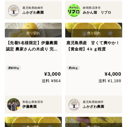
鹿児島県枕崎市
静岡県沼津市
ふかざわ農園
みかん畑 リブロ
【先着5名様限定】伊藤農園
鹿児島県産 甘くて爽やか！
認定 農家さんの木成り 完熟
【黄金柑】4ｋｇ程度
黄金柑 特選 12個入【5月上
旬より発送予定】354
約800g
約4kg
¥3,000
¥4,000
送料 ¥864
送料 ¥1,188
和歌山県有田市
鹿児島県枕崎市
伊藤農園
ふかざわ農園