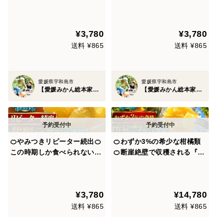
産柑橘類『ゴールドオレン
ンジ』傾斜35度の崖上で収穫
ジ』傾斜35度の崖上で収穫さ
される希少な宇和島ブランド
れる希少な宇和島ブランド
☆お試しキャンペーン約1kg
¥3,780
¥3,780
【お試しキャンペーン約1k
【家庭用・贈り物】【6月上
g】【2027年4月中旬予約】
旬予約】
送料 ¥865
送料 ¥865
愛媛県宇和島市
愛媛県宇和島市
【愛媛みかん総本家】山内ファーム崖上の宇和島ブランド
【愛媛みかん総本家】山内ファーム崖上の宇和島ブランド
🍊やみつきリピーター続出🍊
🍊わずか3%の希少な柑橘類
この時期しか食べられない国
🍊断崖絶壁で収穫される『幻
産『ゴールドオレンジ』傾斜
のプラチナオレンジ』傾斜35
35度の崖上で収穫される希少
度の崖上で収穫される希少な
な宇和島ブランド☆お試しキ
宇和島ブランド【なかなか市
¥3,780
¥14,780
ャンペーン約1kg【家庭用・
場に出回らない贈答用約1.5k
贈り物】【2027年4月下旬予
g】【5月上旬予約】
送料 ¥865
送料 ¥865
約】