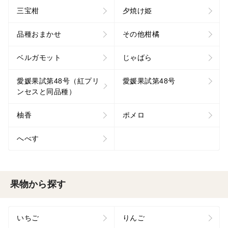
三宝柑
夕焼け姫
品種おまかせ
その他柑橘
ベルガモット
じゃばら
愛媛果試第48号（紅プリ
愛媛果試第48号
ンセスと同品種）
柚香
ポメロ
へべす
果物から探す
いちご
りんご