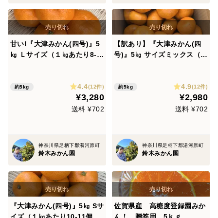
甘い!『大津みかん(四号)』5
【訳あり】『大津みかん(四
㎏ Ｌサイズ（１㎏あたり8-9
号)』5㎏ サイズミックス（１
個）大津四号発祥の地 湯河原
㎏あたり7-10個）大津四号発
産
祥の地 湯河原産
4.4
4.9
(12件)
(12件)
約5kg
約5kg
¥3,280
¥2,980
送料 ¥702
送料 ¥702
神奈川県足柄下郡湯河原町
神奈川県足柄下郡湯河原町
鈴木みかん園
鈴木みかん園
『大津みかん(四号)』5㎏ Sサ
佐賀県産 高糖度登録園みか
イズ（１㎏あたり10-11個）
ん！ 贈答用 5ｋｇ