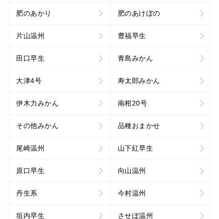
肥のあかり
肥のあけぼの
片山温州
豊福早生
田口早生
青島みかん
大津4号
寿太郎みかん
伊木力みかん
南柑20号
その他みかん
品種おまかせ
尾崎温州
山下紅早生
原口早生
向山温州
丹生系
今村温州
垣内早生
させぼ温州