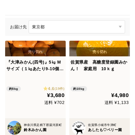
お届け先
『大津みかん(四号)』5㎏ M
佐賀県産 高糖度登録園みか
サイズ（１㎏あたり9-10個）
ん！ 家庭用 10ｋｇ
大津四号発祥の地 湯河原産
4.6
(19件)
約5kg
約10kg
¥3,680
¥4,980
送料 ¥702
送料 ¥1,133
神奈川県足柄下郡湯河原町
佐賀県小城市牛津町
鈴木みかん園
あしたも♡ベリー園