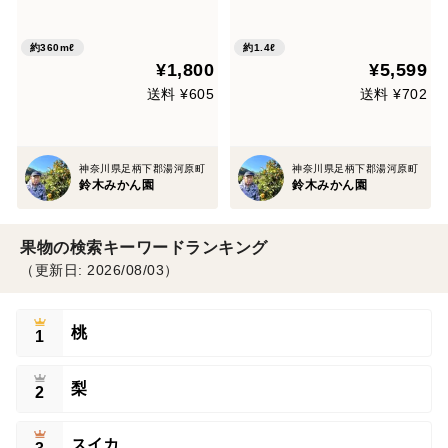
成」飲み比べみかんジュース
成」飲み比べみかんジュース
（180ml x 2本・ギフト箱入
（720ml x 2本・ギフト箱入
り） 【母の日ギフト】【食べ
り) 【母の日ギフト】【食べ
約360mℓ
約1.4ℓ
¥1,800
¥5,599
比べ】
比べ】
送料 ¥605
送料 ¥702
神奈川県足柄下郡湯河原町
神奈川県足柄下郡湯河原町
鈴木みかん園
鈴木みかん園
果物の検索キーワードランキング
（更新日: 2026/08/03）
桃
1
梨
2
スイカ