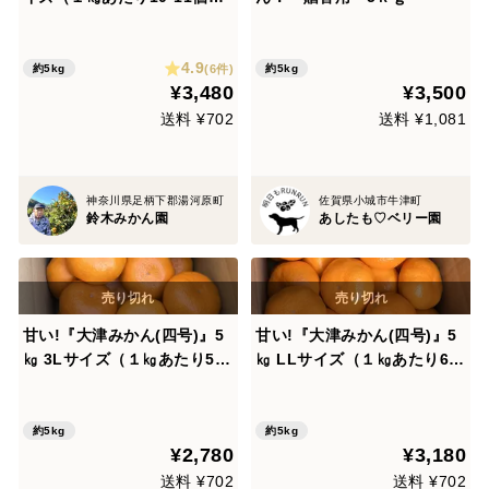
大津四号発祥の地 湯河原産
4.9
(6件)
約5kg
約5kg
¥3,480
¥3,500
送料 ¥702
送料 ¥1,081
神奈川県足柄下郡湯河原町
佐賀県小城市牛津町
鈴木みかん園
あしたも♡ベリー園
甘い!『大津みかん(四号)』5
甘い!『大津みかん(四号)』5
㎏ 3Lサイズ（１㎏あたり5個
㎏ LLサイズ（１㎏あたり6-7
程度）大津四号発祥の地 湯河
個）大津四号発祥の地 湯河原
原産
産
約5kg
約5kg
¥2,780
¥3,180
送料 ¥702
送料 ¥702