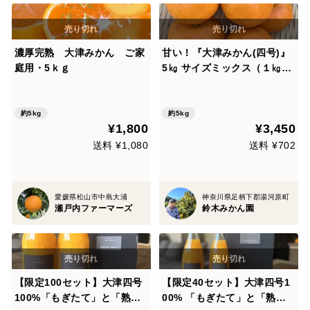
濃厚完熟 大津みかん ご家
甘い！『大津みかん(四号)』
庭用・5ｋｇ
5㎏ サイズミックス（１㎏あ
たり7-10個）大津四号発祥の
地 湯河原産
約5kg
約5kg
¥1,800
¥3,450
送料 ¥1,080
送料 ¥702
愛媛県松山市中島大浦
神奈川県足柄下郡湯河原町
瀬戸内ファーマーズ
鈴木みかん園
【限定100セット】大津四号
【限定40セット】大津四号1
100%「もぎたて」と「熟
00% 「もぎたて」と「熟