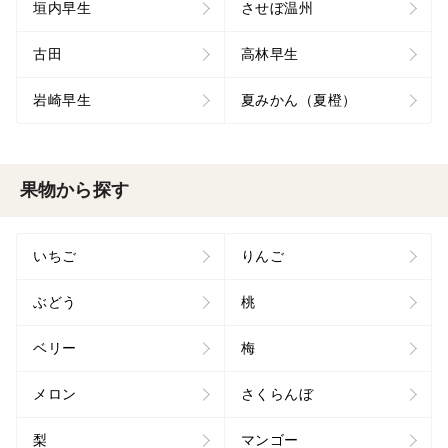
垣内早生
させぼ温州
古田
高林早生
岩崎早生
夏みかん（夏橙）
果物から探す
いちご
りんご
ぶどう
桃
ベリー
梅
メロン
さくらんぼ
梨
マンゴー