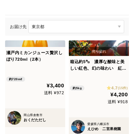
お届け先
瀬戸内ミカンジュース贅沢し
ぼり720ml（2本）
箱込約5㌔ 濃厚な酸味と美
しい紅色、幻の味わい 紅み
かん
約720mℓ
¥3,400
4.7
(15件)
約5kg
送料 ¥972
¥4,200
送料 ¥918
岡山県倉敷市
おくだただし
愛媛県八幡浜市
えひめ 二宮果樹園