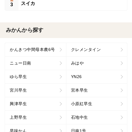
スイカ
3
みかんから探す
かんきつ中間母本農6号
クレメンタイン
ニュー日南
みはや
ゆら早生
YN26
宮川早生
宮本早生
興津早生
小原紅早生
上野早生
石地中生
早味かん
日南1号