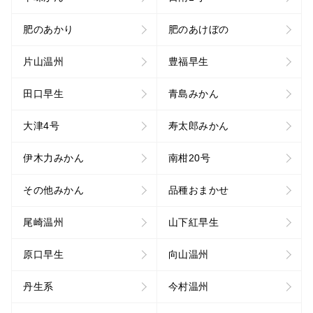
肥のあかり
肥のあけぼの
片山温州
豊福早生
田口早生
青島みかん
大津4号
寿太郎みかん
伊木力みかん
南柑20号
その他みかん
品種おまかせ
尾崎温州
山下紅早生
原口早生
向山温州
丹生系
今村温州