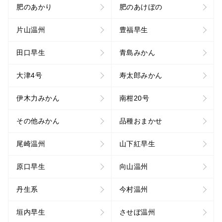
肥のあかり
肥のあけぼの
片山温州
豊福早生
田口早生
青島みかん
大津4号
寿太郎みかん
伊木力みかん
南柑20号
その他みかん
品種おまかせ
尾崎温州
山下紅早生
原口早生
向山温州
丹生系
今村温州
垣内早生
させぼ温州