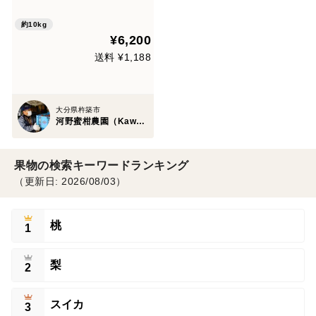
約10kg
¥6,200
送料 ¥1,188
大分県杵築市
河野蜜柑農園（Kawano Mikan Farm）
果物の検索キーワードランキング
（更新日: 2026/08/03）
桃
1
梨
2
スイカ
3