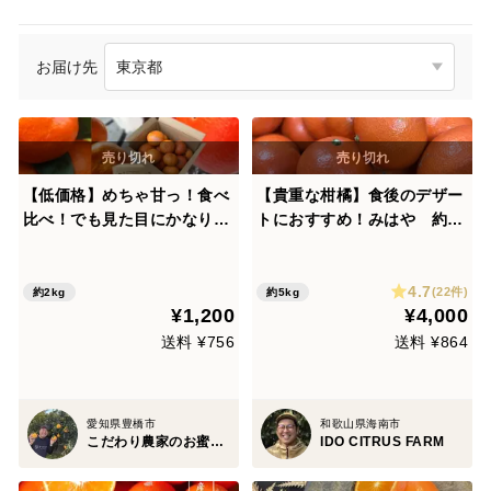
お届け先
【低価格】めちゃ甘っ！食べ
【貴重な柑橘】食後のデザー
比べ！でも見た目にかなり難
トにおすすめ！みはや 約5
あり！味はピカイチ！見た目
㎏
を気にされない方限定！品種
4.7
ミックス！生産者と消費者を
(22件)
約2kg
約5kg
¥1,200
¥4,000
マッチング！ダブル応援みか
ん 訳あり 約2kg入【商品
送料 ¥756
送料 ¥864
番号3001】
愛知県豊橋市
和歌山県海南市
こだわり農家のお蜜柑屋食べﾁｮｸ店
IDO CITRUS FARM