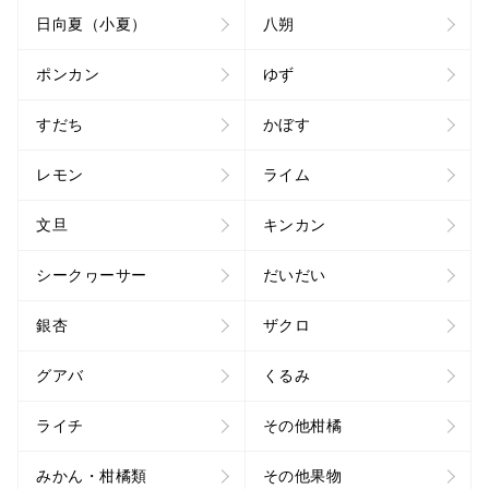
日向夏（小夏）
八朔
ポンカン
ゆず
すだち
かぼす
レモン
ライム
文旦
キンカン
シークヮーサー
だいだい
銀杏
ザクロ
グアバ
くるみ
ライチ
その他柑橘
みかん・柑橘類
その他果物