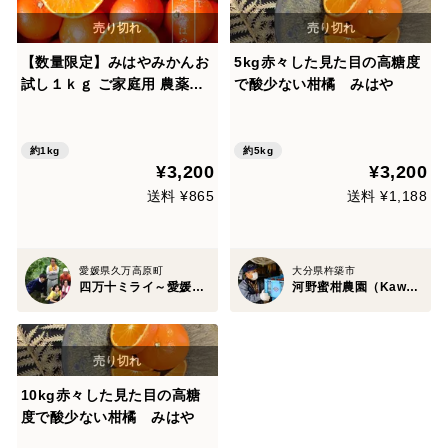
【数量限定】みはやみかんお
5kg赤々した見た目の高糖度
試し１ｋｇ ご家庭用 農薬不
で酸少ない柑橘 みはや
使用 自然栽培 愛媛県産
約1kg
約5kg
¥3,200
¥3,200
送料 ¥865
送料 ¥1,188
愛媛県久万高原町
大分県杵築市
四万十ミライ～愛媛支部～
河野蜜柑農園（Kawano Mikan Farm）
10kg赤々した見た目の高糖
度で酸少ない柑橘 みはや